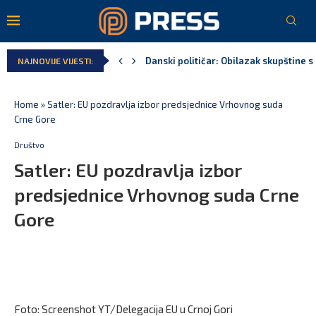
Kljajić obmanuo javnost: ASK nije dao 
NAJNOVIJE VIJESTI:
Srbija: Manjak u državnoj kasi milijar
Ivanović za Eurokaz: Evropska unija ne
Spajić: Snažno podržavamo domaće fest
MPNI do kraja jula realizovalo gotovo
Home
»
Satler: EU pozdravlja izbor predsjednice Vrhovnog suda
Crne Gore
Društvo
Satler: EU pozdravlja izbor
predsjednice Vrhovnog suda Crne
Gore
Foto: Screenshot YT/Delegacija EU u Crnoj Gori