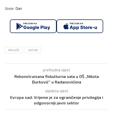
Izvor: Dan
PREUZMI NA
PREUZMI NA
Google Play
App Store-u
PAVLIČIĆ
SATLER
prethodna vijest
Rekonstruisana fiskulturna sala u OŠ „Nikola
Đurković“ u Radanovićima
sljedeća vijest
Evropa sad: Vrijeme je za ograničenje privilegija i
odgovorniji javni sektor