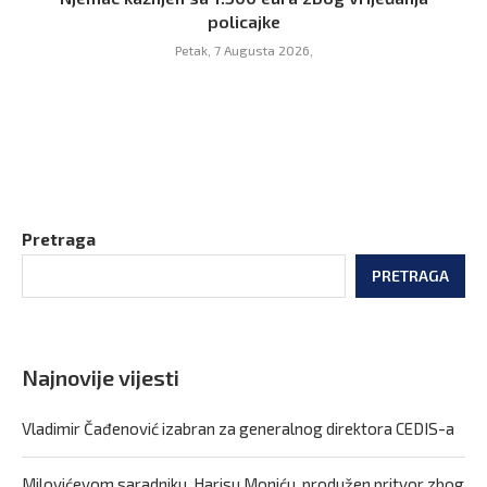
policajke
Petak, 7 Augusta 2026,
Pretraga
PRETRAGA
Najnovije vijesti
Vladimir Čađenović izabran za generalnog direktora CEDIS-a
Milovićevom saradniku, Harisu Moniću, produžen pritvor zbog