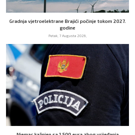
Gradnja vjetroelektrane Brajići počinje tokom 2027.
godine
Petak, 7 Augusta 2026,
Njemac kažnjen sa 1.500 eura zbog vrijeđanja