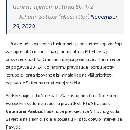
Gore na njenom putu ka EU. 1/2
— Johann Sattler (@josattler)
November
29, 2024
– Pravosuđe koje dobro funkcioniše je od suštinskog značaja
za napredak Crne Gore na njenom putu ka EU. EU ostaje
posvećena podršci Crnoj Gori u ispunjavanju završnih mjerila
za poglavlja 23 i 24, uz reformu pravosuđa i borbu protiv
korupcije i organizovanog kriminala kao najviši prioritet-
napisao je Satler na društvenoj mreži X.
Sudski savjet odlučio je da bivša zastupnica Crne Gore pred
Evropskim sudom za ljudska prava (ESLJP) u Strazburu
Valentina Pavličić
bude nova predsjednica Vrhovnog suda.
Savjet je na sjednici, koja je počela u 14 sati, obavio intervju sa
Pavličić.