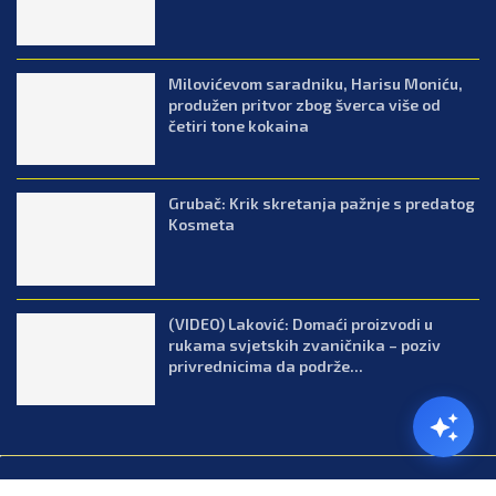
Milovićevom saradniku, Harisu Moniću,
produžen pritvor zbog šverca više od
četiri tone kokaina
Grubač: Krik skretanja pažnje s predatog
Kosmeta
(VIDEO) Laković: Domaći proizvodi u
rukama svjetskih zvaničnika – poziv
privrednicima da podrže...
@2026.All Right Reserved. Designed and Developed by Press.co.me