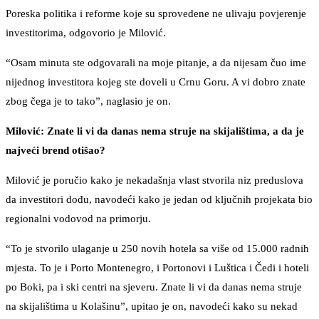
Poreska politika i reforme koje su sprovedene ne ulivaju povjerenje
investitorima, odgovorio je Milović.
“Osam minuta ste odgovarali na moje pitanje, a da nijesam čuo ime
nijednog investitora kojeg ste doveli u Crnu Goru. A vi dobro znate
zbog čega je to tako”, naglasio je on.
Milović: Znate li vi da danas nema struje na skijalištima, a da je
najveći brend otišao?
Milović je poručio kako je nekadašnja vlast stvorila niz preduslova
da investitori dođu, navodeći kako je jedan od ključnih projekata bio
regionalni vodovod na primorju.
“To je stvorilo ulaganje u 250 novih hotela sa više od 15.000 radnih
mjesta. To je i Porto Montenegro, i Portonovi i Luštica i Čedi i hoteli
po Boki, pa i ski centri na sjeveru. Znate li vi da danas nema struje
na skijalištima u Kolašinu”, upitao je on, navodeći kako su nekad