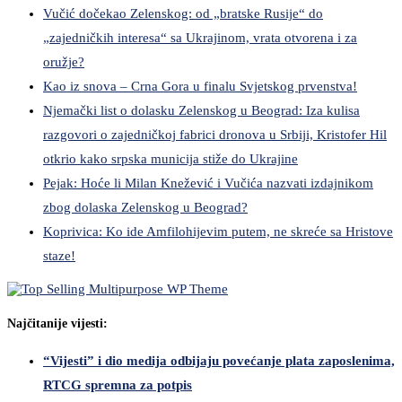
Vučić dočekao Zelenskog: od „bratske Rusije“ do
„zajedničkih interesa“ sa Ukrajinom, vrata otvorena i za
oružje?
Kao iz snova – Crna Gora u finalu Svjetskog prvenstva!
Njemački list o dolasku Zelenskog u Beograd: Iza kulisa
razgovori o zajedničkoj fabrici dronova u Srbiji, Kristofer Hil
otkrio kako srpska municija stiže do Ukrajine
Pejak: Hoće li Milan Knežević i Vučića nazvati izdajnikom
zbog dolaska Zelenskog u Beograd?
Koprivica: Ko ide Amfilohijevim putem, ne skreće sa Hristove
staze!
Najčitanije vijesti:
“Vijesti” i dio medija odbijaju povećanje plata zaposlenima,
RTCG spremna za potpis