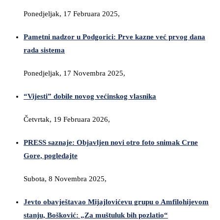
Ponedjeljak, 17 Februara 2025,
Pametni nadzor u Podgorici: Prve kazne već prvog dana
rada sistema
Ponedjeljak, 17 Novembra 2025,
“Vijesti” dobile novog većinskog vlasnika
Četvrtak, 19 Februara 2026,
PRESS saznaje: Objavljen novi otro foto snimak Crne
Gore, pogledajte
Subota, 8 Novembra 2025,
Jevto obavještavao Mijajlovićevu grupu o Amfilohijevom
stanju, Bošković: „Za muštuluk bih pozlatio“