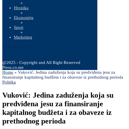
Hronika
Ekonomija
Sport
Marketing
8 Augusta, 2026
@2025 - Copyright and All Right Reserved
Press.co.me
Home
»
Vuković: Jedina zaduženja koja su predviđena jesu za
finansiranje kapitalnog budžeta i za obaveze iz prethodnog perioda
Politika
Vuković: Jedina zaduženja koja su
predviđena jesu za finansiranje
kapitalnog budžeta i za obaveze iz
prethodnog perioda