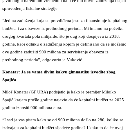
javni dug u narednom vremenu i da li će biti novih zaduženja usljed
sprovođenja fiskalne strategije.
“Jedina zaduženja koja su prevdiđena jesu za finansiranje kapitalnog
budžeta i za obaveze iz prethodnog perioda. Mi imamo na početku
drugog kvartala pola milijarde, što je dug koji dospijeva iz 2018.
godine, kaoi odluku o zaduženju kojom je definisano da se možemo
ove godine zadužiti 900 miliona za servisiranje obaveza iz
prethodnog perioda”, odgovorio je Vuković.
Konatar: Ja se vama divim kakvu gimnastiku izvodite zbog
Spajića
Miloš Konatar (GP URA) podsjetio je kako je premijer Milojko
Spajić krajem prošle godine najavio da će kapitalni budžet za 2025.
godinu iznositi 900 miliona eura.
“I sad ja vas pitam kako se od 900 miliona došlo na 280, koliko se
izdvajaju za kapitalni budžet sljedeće godine? I kako to da će ovaj