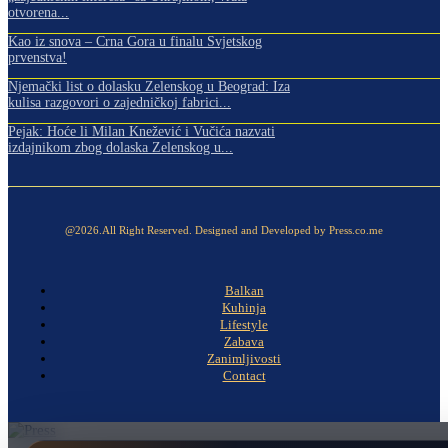
otvorena...
Kao iz snova – Crna Gora u finalu Svjetskog
prvenstva!
Njemački list o dolasku Zelenskog u Beograd: Iza
kulisa razgovori o zajedničkoj fabrici...
Pejak: Hoće li Milan Knežević i Vučića nazvati
izdajnikom zbog dolaska Zelenskog u...
@2026.All Right Reserved. Designed and Developed by Press.co.me
Balkan
Kuhinja
Lifestyle
Zabava
Zanimljivosti
Contact