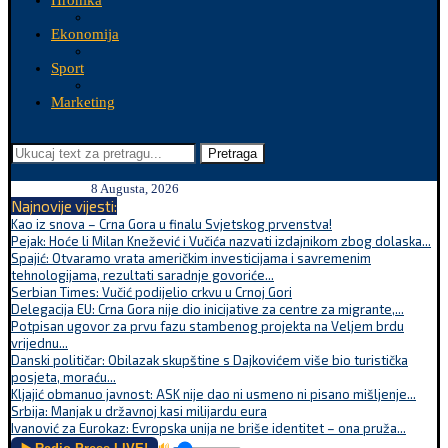
Hronika
Ekonomija
Sport
Marketing
Pretraga
8 Augusta, 2026
Najnovije vijesti:
Kao iz snova – Crna Gora u finalu Svjetskog prvenstva!
Pejak: Hoće li Milan Knežević i Vučića nazvati izdajnikom zbog dolaska...
Spajić: Otvaramo vrata američkim investicijama i savremenim
tehnologijama, rezultati saradnje govoriće...
Serbian Times: Vučić podijelio crkvu u Crnoj Gori
Delegacija EU: Crna Gora nije dio inicijative za centre za migrante,...
Potpisan ugovor za prvu fazu stambenog projekta na Veljem brdu
vrijednu...
Danski političar: Obilazak skupštine s Dajkovićem više bio turistička
posjeta, moraću...
Kljajić obmanuo javnost: ASK nije dao ni usmeno ni pisano mišljenje...
Srbija: Manjak u državnoj kasi milijardu eura
Ivanović za Eurokaz: Evropska unija ne briše identitet – ona pruža...
🔊