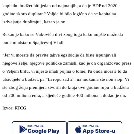
kapitalni budžet biti jedan od najmanjih, a da je BDP od 2020.
godine skoro dupliran? Valjda bi bilo logično da se kapitalna
izdvajanja dupliraju”, kazao je on.
Rekao je kako se Vukoviću divi zbog toga kako uopšte može da
bude ministar u Spajićevoj Vladi.
“Jer vi morate da pravite takve egzibicije da biste ispunjavali
njegove želje, njegove političke zamisli, kad je on organizovao press
o Veljem brdu, vi nijeste imali pojma o tome. Pa onda morate to da
ubacujete u budžet, pa “Evropu sad 2″, na mukama ste non stop. Vi
ste zbog želja premijera stvorili do kraja ove godine rupu u budžetu
od 200 miliona eura, a sljedeće godine 400 miliona”, dodao je on.
Izvor: RTCG
PREUZMI NA
PREUZMI NA
Google Play
App Store-u