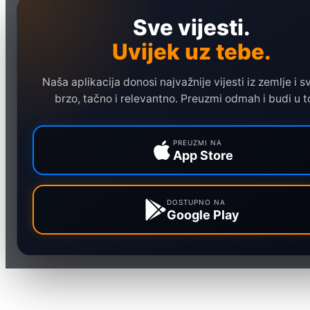
Naslovna
Sve vijesti.
Politika
Uvijek uz tebe.
Društvo
Hronika
Naša aplikacija donosi najvažnije vijesti iz zemlje i sv
Ekonomija
brzo, tačno i relevantno. Preuzmi odmah i budi u t
Sport
Marketing
PREUZMI NA
App Store
DOSTUPNO NA
Google Play