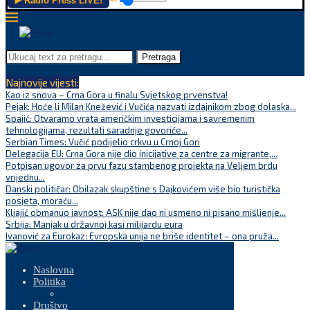
▶️ Radio Press LIVE!
Pretraga
Najnovije vijesti:
Kao iz snova – Crna Gora u finalu Svjetskog prvenstva!
Pejak: Hoće li Milan Knežević i Vučića nazvati izdajnikom zbog dolaska...
Spajić: Otvaramo vrata američkim investicijama i savremenim
tehnologijama, rezultati saradnje govoriće...
Serbian Times: Vučić podijelio crkvu u Crnoj Gori
Delegacija EU: Crna Gora nije dio inicijative za centre za migrante,...
Potpisan ugovor za prvu fazu stambenog projekta na Veljem brdu
vrijednu...
Danski političar: Obilazak skupštine s Dajkovićem više bio turistička
posjeta, moraću...
Kljajić obmanuo javnost: ASK nije dao ni usmeno ni pisano mišljenje...
Srbija: Manjak u državnoj kasi milijardu eura
Ivanović za Eurokaz: Evropska unija ne briše identitet – ona pruža...
Naslovna
Politika
Društvo