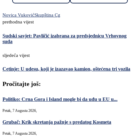
Novica Vuković
Skupština Cg
prethodna vijest
Sudski savjet: Pavličić izabrana za predsjednicu Vrhovnog
suda
sljedeća vijest
Cetinje: U udesu, koji je izazavao kamion, oštećena tri vozila
Pročitajte još:
Politiko: Crna Gora i Island mogle bi da uđu u EU u...
Petak, 7 Augusta 2026,
Grubač: Krik skretanja pažnje s predatog Kosmeta
Petak, 7 Augusta 2026,