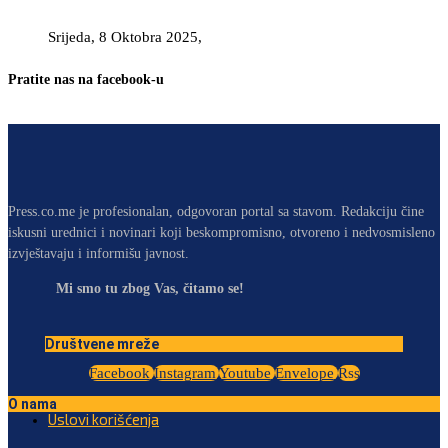
Srijeda, 8 Oktobra 2025,
Pratite nas na facebook-u
Press.co.me je profesionalan, odgovoran portal sa stavom. Redakciju čine
iskusni urednici i novinari koji beskompromisno, otvoreno i nedvosmisleno
izvještavaju i informišu javnost.
Mi smo tu zbog Vas, čitamo se!
Društvene mreže
Facebook
Instagram
Youtube
Envelope
Rss
O nama
Uslovi korišćenja