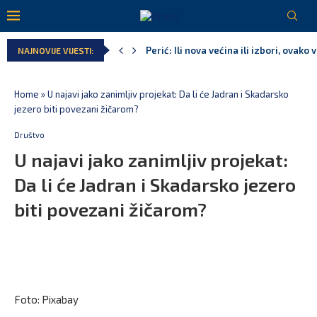
Perić: Ili nova većina ili izbori, ovako
NAJNOVIJE VIJESTI:
Dragaš: Saradnja sa Masdarom je najv
Besplatni udžbenici za više od 67.700 
Kao iz snova – Crna Gora u finalu Svj
Pejak: Hoće li Milan Knežević i Vučića
Spajić: Otvaramo vrata američkim inve
Home
»
U najavi jako zanimljiv projekat: Da li će Jadran i Skadarsko
jezero biti povezani žičarom?
Društvo
U najavi jako zanimljiv projekat:
Da li će Jadran i Skadarsko jezero
biti povezani žičarom?
Foto: Pixabay