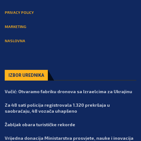
PRIVACY POLICY
MARKETING
NASLOVNA
IZBOR UREDNIKA
Vučić: Otvaramo fabriku dronova sa Izraelcima za Ukrajinu
Za 48 sati policija registrovala 1.320 prekršaja u
saobraćaju, 48 vozača uhapšeno
Žabljak obara turističke rekorde
Vrijedna donacija Ministarstva prosvjete, nauke i inovacija