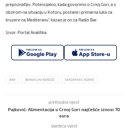
prepoznatljiv. Potencijalno, kada govorimo o Crnoj Gori, a s
obzirom na situaciju u Kotoru, postane i primarna luka za
kruzere na Mediteranu”, kazao je on za Radio Bar.
Izvor: Portal Analitika
PREUZMI NA
PREUZMI NA
Google Play
App Store-u
BAR
BRANISLAV NENEZIĆ
SKADARSKO JEZERO
prethodna vijest
Pajković: Alimentacija u Crnoj Gori najčešće iznosi 70
eura
sljedeća vijest