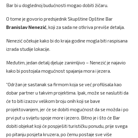
Bar bi u doglednoj budućnosti mogao dobiti žičaru.
O tome je govorio predsjednik Skupštine Opštine Bar
Branislav Nenezić
, koji za sada ne otkriva previše detalja.
Nenezić očekuje kako bi do kraja godine mogla biti raspisana
izrada studije lokacije.
Međutim, jedan detalj djeluje zanimljivo – Nenezić je najavio
kako bi postojala mogućnost spajanja mora i jezera.
“Održan je sastanak sa firmom koja se već profilisala kao
dobar partner u takvim projektima. Ipak, može se naslutiti da
će to biti izazov velikom broju onih koji se bave
projektovanjem, jer će se dobiti mogućnost da se možda i po
prvi put u svijetu spoje more i jezero. Bitno je i što će Bar
dobiti objekat koji će pospješiti turističku ponudu, prije svega
po pitanju posjeta kruzera, po čemu postaje sve više