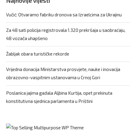
Najnovije vijesti
Vučić: Otvaramo fabriku dronova sa Izraelcima za Ukrajinu
Za 48 sati policija registrovala 1.320 prekršaja u saobraćaju,
48 vozača uhapšeno
Žabljak obara turističke rekorde
Vrijedna donacija Ministarstva prosvjete, nauke i inovacija
obrazovno-vaspitnim ustanovama u Crnoj Gori
Poslanica jajima gađala Aljbina Kurtija, opet prekinuta
konstitutivna sjednica parlamenta u Prištini