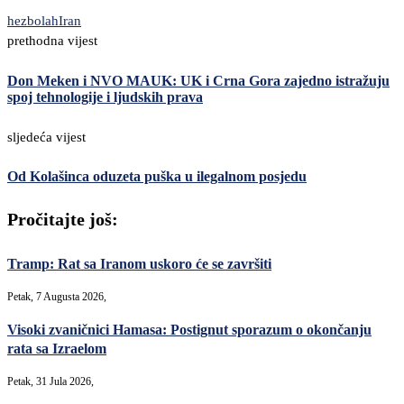
hezbolah
Iran
prethodna vijest
Don Meken i NVO MAUK: UK i Crna Gora zajedno istražuju
spoj tehnologije i ljudskih prava
sljedeća vijest
Od Kolašinca oduzeta puška u ilegalnom posjedu
Pročitajte još:
Tramp: Rat sa Iranom uskoro će se završiti
Petak, 7 Augusta 2026,
Visoki zvaničnici Hamasa: Postignut sporazum o okončanju
rata sa Izraelom
Petak, 31 Jula 2026,