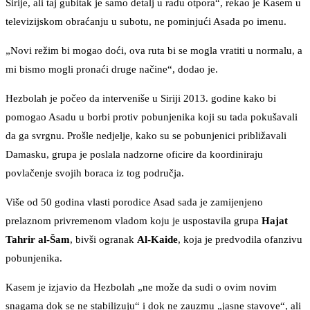
Sirije, ali taj gubitak je samo detalj u radu otpora“, rekao je Kasem u
televizijskom obraćanju u subotu, ne pominjući Asada po imenu.
„Novi režim bi mogao doći, ova ruta bi se mogla vratiti u normalu, a
mi bismo mogli pronaći druge načine“, dodao je.
Hezbolah je počeo da interveniše u Siriji 2013. godine kako bi
pomogao Asadu u borbi protiv pobunjenika koji su tada pokušavali
da ga svrgnu. Prošle nedjelje, kako su se pobunjenici približavali
Damasku, grupa je poslala nadzorne oficire da koordiniraju
povlačenje svojih boraca iz tog područja.
Više od 50 godina vlasti porodice Asad sada je zamijenjeno
prelaznom privremenom vladom koju je uspostavila grupa
Hajat
Tahrir al-Šam
, bivši ogranak
Al-Kaide
, koja je predvodila ofanzivu
pobunjenika.
Kasem je izjavio da Hezbolah „ne može da sudi o ovim novim
snagama dok se ne stabilizuju“ i dok ne zauzmu „jasne stavove“, ali