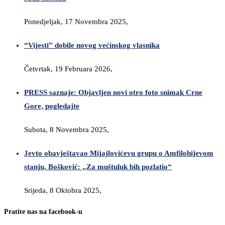
Ponedjeljak, 17 Novembra 2025,
“Vijesti” dobile novog većinskog vlasnika
Četvrtak, 19 Februara 2026,
PRESS saznaje: Objavljen novi otro foto snimak Crne
Gore, pogledajte
Subota, 8 Novembra 2025,
Jevto obavještavao Mijajlovićevu grupu o Amfilohijevom
stanju, Bošković: „Za muštuluk bih pozlatio“
Srijeda, 8 Oktobra 2025,
Pratite nas na facebook-u