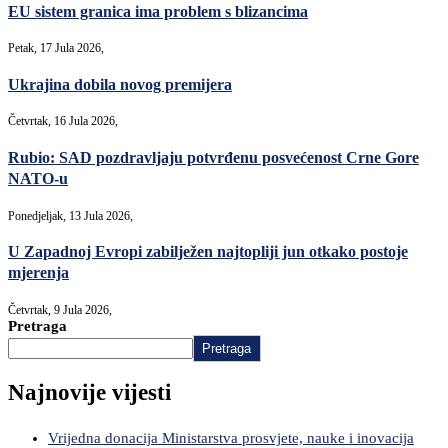
EU sistem granica ima problem s blizancima
Petak, 17 Jula 2026,
Ukrajina dobila novog premijera
Četvrtak, 16 Jula 2026,
Rubio: SAD pozdravljaju potvrđenu posvećenost Crne Gore
NATO-u
Ponedjeljak, 13 Jula 2026,
U Zapadnoj Evropi zabilježen najtopliji jun otkako postoje
mjerenja
Četvrtak, 9 Jula 2026,
Pretraga
Pretraga
Najnovije vijesti
Vrijedna donacija Ministarstva prosvjete, nauke i inovacija