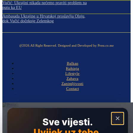
Vučić: Ukrajini nikada nećemo praviti problem na
putu ka EU
Ambasada Ukrajine u Hrvatskoj proslavlja Oluju,
dok Vučić dočekuje Zelenskog
@2026.All Right Reserved. Designed and Developed by Press.co.me
Balkan
Kuhinja
Lifestyle
Zabava
Zanimljivosti
Contact
Naslovna
×
Sve vijesti.
Politika
Uvijek uz tebe.
Društvo