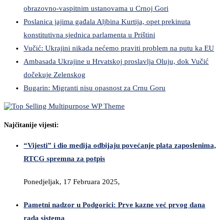
obrazovno-vaspitnim ustanovama u Crnoj Gori
Poslanica jajima gađala Aljbina Kurtija, opet prekinuta
konstitutivna sjednica parlamenta u Prištini
Vučić: Ukrajini nikada nećemo praviti problem na putu ka EU
Ambasada Ukrajine u Hrvatskoj proslavlja Oluju, dok Vučić
dočekuje Zelenskog
Bugarin: Migranti nisu opasnost za Crnu Goru
Najčitanije vijesti:
“Vijesti” i dio medija odbijaju povećanje plata zaposlenima,
RTCG spremna za potpis
Ponedjeljak, 17 Februara 2025,
Pametni nadzor u Podgorici: Prve kazne već prvog dana
rada sistema