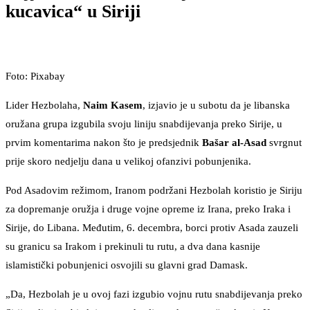
kucavica“ u Siriji
Foto: Pixabay
Lider Hezbolaha,
Naim Kasem
, izjavio je u subotu da je libanska
oružana grupa izgubila svoju liniju snabdijevanja preko Sirije, u
prvim komentarima nakon što je predsjednik
Bašar al-Asad
svrgnut
prije skoro nedjelju dana u velikoj ofanzivi pobunjenika.
Pod Asadovim režimom, Iranom podržani Hezbolah koristio je Siriju
za dopremanje oružja i druge vojne opreme iz Irana, preko Iraka i
Sirije, do Libana. Međutim, 6. decembra, borci protiv Asada zauzeli
su granicu sa Irakom i prekinuli tu rutu, a dva dana kasnije
islamistički pobunjenici osvojili su glavni grad Damask.
„Da, Hezbolah je u ovoj fazi izgubio vojnu rutu snabdijevanja preko