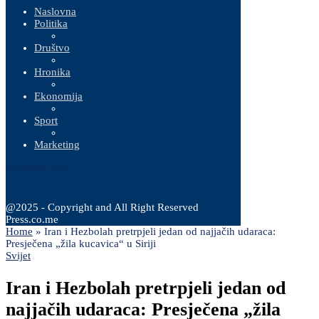
Naslovna
Politika
Društvo
Hronika
Ekonomija
Sport
Marketing
9 Augusta, 2026
@2025 - Copyright and All Right Reserved
Press.co.me
Home
»
Iran i Hezbolah pretrpjeli jedan od najjačih udaraca:
Presječena „žila kucavica“ u Siriji
Svijet
Iran i Hezbolah pretrpjeli jedan od
najjačih udaraca: Presječena „žila