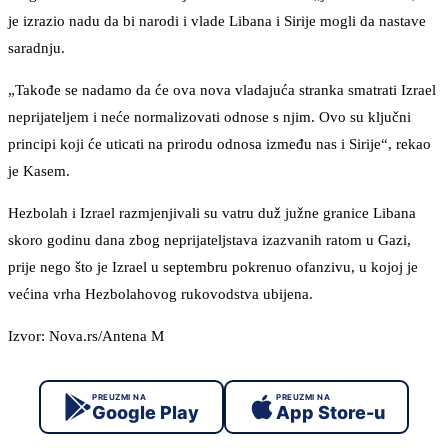
je izrazio nadu da bi narodi i vlade Libana i Sirije mogli da nastave
saradnju.
„Takođe se nadamo da će ova nova vladajuća stranka smatrati Izrael
neprijateljem i neće normalizovati odnose s njim. Ovo su ključni
principi koji će uticati na prirodu odnosa između nas i Sirije“, rekao
je Kasem.
Hezbolah i Izrael razmjenjivali su vatru duž južne granice Libana
skoro godinu dana zbog neprijateljstava izazvanih ratom u Gazi,
prije nego što je Izrael u septembru pokrenuo ofanzivu, u kojoj je
većina vrha Hezbolahovog rukovodstva ubijena.
Izvor: Nova.rs/Antena M
PREUZMI NA
PREUZMI NA
Google Play
App Store-u