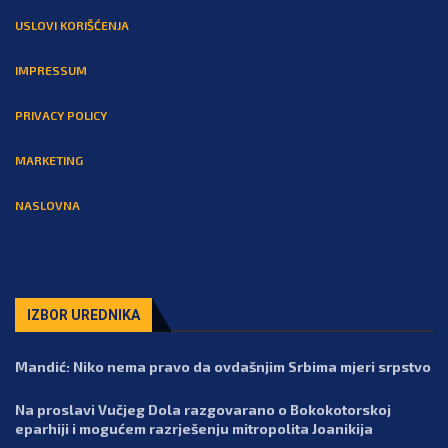
USLOVI KORIŠĆENJA
IMPRESSUM
PRIVACY POLICY
MARKETING
NASLOVNA
IZBOR UREDNIKA
Mandić: Niko nema pravo da ovdašnjim Srbima mjeri srpstvo
Na proslavi Vučjeg Dola razgovarano o Bokokotorskoj
eparhiji i mogućem razrješenju mitropolita Joanikija