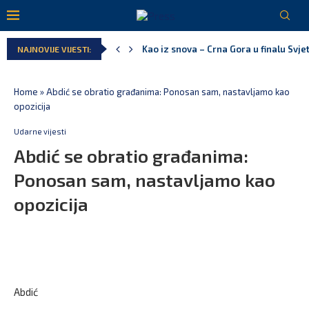
Kao iz snova – Crna Gora u finalu Svj
Pejak: Hoće li Milan Knežević i Vučića
NAJNOVIJE VIJESTI:
Spajić: Otvaramo vrata američkim inve
Serbian Times: Vučić podijelio crkvu u
Delegacija EU: Crna Gora nije dio inici
Potpisan ugovor za prvu fazu stambeno
Home
»
Abdić se obratio građanima: Ponosan sam, nastavljamo kao
opozicija
Udarne vijesti
Abdić se obratio građanima:
Ponosan sam, nastavljamo kao
opozicija
Abdić