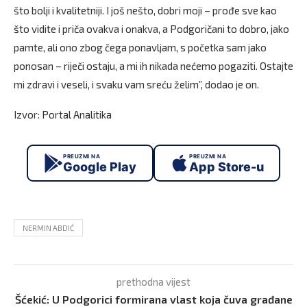
što bolji i kvalitetniji. I još nešto, dobri moji – prođe sve kao
što vidite i priča ovakva i onakva, a Podgoričani to dobro, jako
pamte, ali ono zbog čega ponavljam, s početka sam jako
ponosan – riječi ostaju, a mi ih nikada nećemo pogaziti. Ostajte
mi zdravi i veseli, i svaku vam sreću želim”, dodao je on.
Izvor: Portal Analitika
PREUZMI NA
PREUZMI NA
Google Play
App Store-u
NERMIN ABDIĆ
prethodna vijest
Šćekić: U Podgorici formirana vlast koja čuva građane