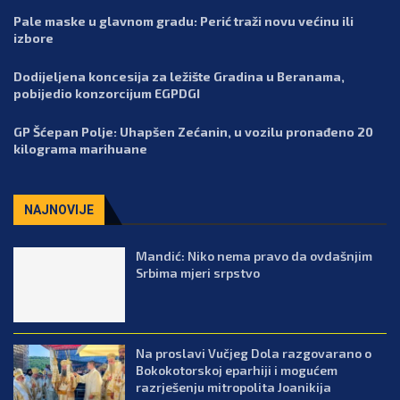
Pale maske u glavnom gradu: Perić traži novu većinu ili
izbore
Dodijeljena koncesija za ležište Gradina u Beranama,
pobijedio konzorcijum EGPDGI
GP Šćepan Polje: Uhapšen Zećanin, u vozilu pronađeno 20
kilograma marihuane
NAJNOVIJE
Mandić: Niko nema pravo da ovdašnjim
Srbima mjeri srpstvo
Na proslavi Vučjeg Dola razgovarano o
Bokokotorskoj eparhiji i mogućem
razrješenju mitropolita Joanikija