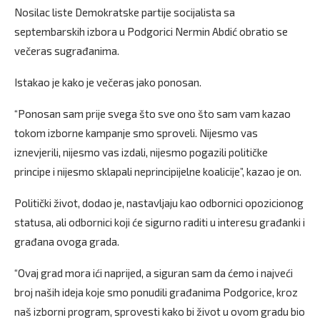
Nosilac liste Demokratske partije socijalista sa
septembarskih izbora u Podgorici Nermin Abdić obratio se
večeras sugrađanima.
Istakao je kako je večeras jako ponosan.
“Ponosan sam prije svega što sve ono što sam vam kazao
tokom izborne kampanje smo sproveli. Nijesmo vas
iznevjerili, nijesmo vas izdali, nijesmo pogazili političke
principe i nijesmo sklapali neprincipijelne koalicije”, kazao je on.
Politički život, dodao je, nastavljaju kao odbornici opozicionog
statusa, ali odbornici koji će sigurno raditi u interesu građanki i
građana ovoga grada.
“Ovaj grad mora ići naprijed, a siguran sam da ćemo i najveći
broj naših ideja koje smo ponudili građanima Podgorice, kroz
naš izborni program, sprovesti kako bi život u ovom gradu bio