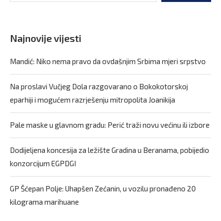
Najnovije vijesti
Mandić: Niko nema pravo da ovdašnjim Srbima mjeri srpstvo
Na proslavi Vučjeg Dola razgovarano o Bokokotorskoj
eparhiji i mogućem razrješenju mitropolita Joanikija
Pale maske u glavnom gradu: Perić traži novu većinu ili izbore
Dodijeljena koncesija za ležište Gradina u Beranama, pobijedio
konzorcijum EGPDGI
GP Šćepan Polje: Uhapšen Zećanin, u vozilu pronađeno 20
kilograma marihuane