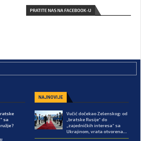
PRATITE NAS NA FACEBOOK-U
NAJNOVIJE
bratske
Vučić dočekao Zelenskog: od
“ sa
„bratske Rusije“ do
oružje?
„zajedničkih interesa“ sa
Ukrajinom, vrata otvorena...
lu