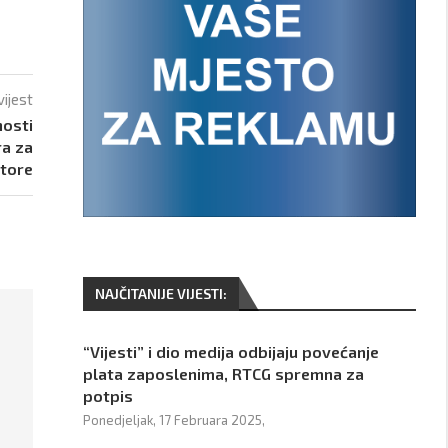
vijest
nosti
ra za
atore
NAJČITANIJE VIJESTI:
“Vijesti” i dio medija odbijaju povećanje
plata zaposlenima, RTCG spremna za
potpis
Ponedjeljak, 17 Februara 2025,