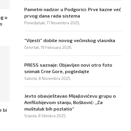
Pametni nadzor u Podgorici: Prve kazne već
prvog dana rada sistema
og u
Ponedjeljak, 17 Novembra 2025,
 o
“Vijesti” dobile novog većinskog vlasnika
Četvrtak, 19 Februara 2026,
PRESS saznaje: Objavljen novi otro foto
snimak Crne Gore, pogledajte
Subota, 8 Novembra 2025,
Jevto obavještavao Mijajlovićevu grupu o
Amfilohijevom stanju, Bošković: „Za
muštuluk bih pozlatio“
e bi
Srijeda, 8 Oktobra 2025,