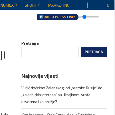
NOMIJA
SPORT
MARKETING
RADIO PRESS LIVE!
raću...
Pretraga
ji
PRETRAGA
Najnovije vijesti
Vučić dočekao Zelenskog: od „bratske Rusije“ do
„zajedničkih interesa“ sa Ukrajinom, vrata
otvorena i za oružje?
škola
Kao iz snova – Crna Gora u finalu Svjetskog