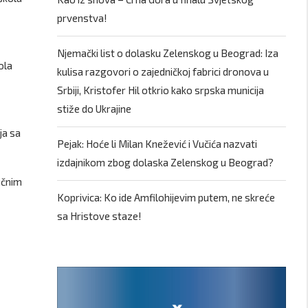
prvenstva!
Njemački list o dolasku Zelenskog u Beograd: Iza
ola
kulisa razgovori o zajedničkoj fabrici dronova u
Srbiji, Kristofer Hil otkrio kako srpska municija
stiže do Ukrajine
ja sa
Pejak: Hoće li Milan Knežević i Vučića nazvati
izdajnikom zbog dolaska Zelenskog u Beograd?
učnim
Koprivica: Ko ide Amfilohijevim putem, ne skreće
sa Hristove staze!