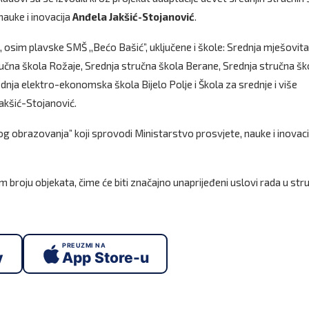
auke i inovacija
Anđela Jakšić-Stojanović
.
, osim plavske SMŠ ,,Bećo Bašić”, uključene i škole: Srednja mješovita
ručna škola Rožaje, Srednja stručna škola Berane, Srednja stručna šk
dnja elektro-ekonomska škola Bijelo Polje i Škola za srednje i više
Jakšić-Stojanović.
 obrazovanja” koji sprovodi Ministarstvo prosvjete, nauke i inovaci
roju objekata, čime će biti značajno unaprijeđeni uslovi rada u str
PREUZMI NA
y
App Store-u