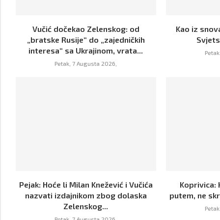
Vučić dočekao Zelenskog: od
Kao iz snova
„bratske Rusije“ do „zajedničkih
Svjet
interesa“ sa Ukrajinom, vrata...
Petak
Petak, 7 Augusta 2026,
Pejak: Hoće li Milan Knežević i Vučića
Koprivica: 
nazvati izdajnikom zbog dolaska
putem, ne skr
Zelenskog...
Petak
Petak, 7 Augusta 2026,