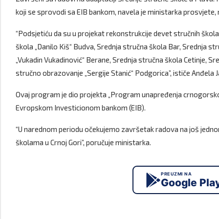
koji se sprovodi sa EIB bankom, navela je ministarka prosvjete, n
“Podsjetiću da su u projekat rekonstrukcije devet stručnih škola
škola „Danilo Kiš“ Budva, Srednja stručna škola Bar, Srednja st
„Vukadin Vukadinović“ Berane, Srednja stručna škola Cetinje, Sre
stručno obrazovanje „Sergije Stanić“ Podgorica”, ističe Anđela 
Ovaj program je dio projekta „Program unapređenja crnogorskog
Evropskom Investicionom bankom (EIB).
“U narednom periodu očekujemo završetak radova na još jednom b
školama u Crnoj Gori”, poručuje ministarka.
PREUZMI NA
Google Pla