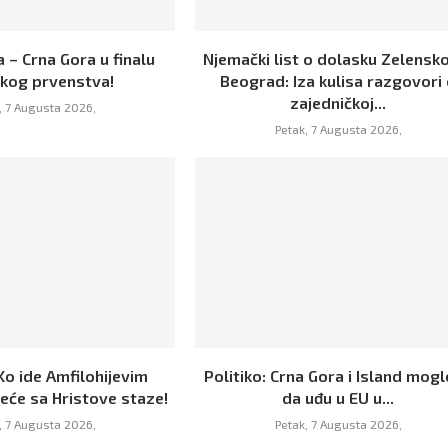
 – Crna Gora u finalu
Njemački list o dolasku Zelensk
skog prvenstva!
Beograd: Iza kulisa razgovori
zajedničkoj...
, 7 Augusta 2026,
Petak, 7 Augusta 2026,
Ko ide Amfilohijevim
Politiko: Crna Gora i Island mogl
eće sa Hristove staze!
da uđu u EU u...
, 7 Augusta 2026,
Petak, 7 Augusta 2026,