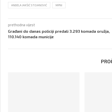
ANĐELA JAKŠIĆ STOJANOVIĆ
MPNI
prethodna vijest
Građani do danas policiji predali 3.293 komada oružja,
110.140 komada municije
PROČ