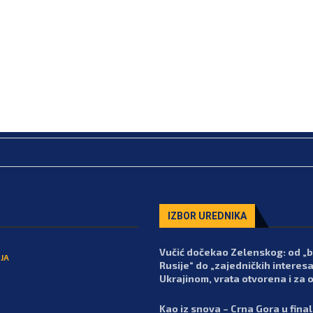
IZBOR UREDNIKA
Vučić dočekao Zelenskog: od „
JA
Rusije“ do „zajedničkih interesa
Ukrajinom, vrata otvorena i za 
Kao iz snova – Crna Gora u fina