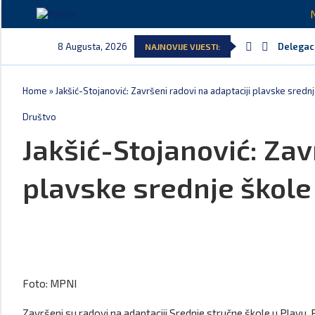
8 Augusta, 2026
Delegaci
NAJNOVIJE VIJESTI:
Potpisan
Danski p
Kljajić 
Srbija: 
Ivanović
Home
»
Jakšić-Stojanović: Završeni radovi na adaptaciji plavske sredn
Društvo
Jakšić-Stojanović: Zav
plavske srednje škole
Foto: MPNI
Završeni su radovi na adaptaciji Srednje stručne škole u Plavu. R