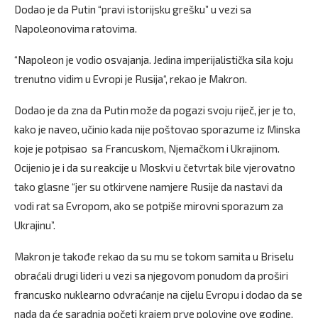
Dodao je da Putin “pravi istorijsku grešku” u vezi sa
Napoleonovima ratovima.
“Napoleon je vodio osvajanja. Jedina imperijalistička sila koju
trenutno vidim u Evropi je Rusija“, rekao je Makron.
Dodao je da zna da Putin može da pogazi svoju riječ, jer je to,
kako je naveo, učinio kada nije poštovao sporazume iz Minska
koje je potpisao sa Francuskom, Njemačkom i Ukrajinom.
Ocijenio je i da su reakcije u Moskvi u četvrtak bile vjerovatno
tako glasne “jer su otkirvene namjere Rusije da nastavi da
vodi rat sa Evropom, ako se potpiše mirovni sporazum za
Ukrajinu”.
Makron je takođe rekao da su mu se tokom samita u Briselu
obraćali drugi lideri u vezi sa njegovom ponudom da proširi
francusko nuklearno odvraćanje na cijelu Evropu i dodao da se
nada da će saradnja početi krajem prve polovine ove godine,