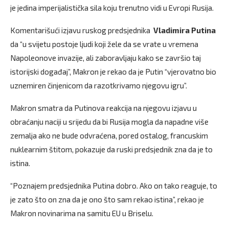
je jedina imperijalistička sila koju trenutno vidi u Evropi Rusija.
Komentarišući izjavu ruskog predsjednika
Vladimira Putina
da “u svijetu postoje ljudi koji žele da se vrate u vremena
Napoleonove invazije, ali zaboravljaju kako se završio taj
istorijski događaj”, Makron je rekao da je Putin “vjerovatno bio
uznemiren činjenicom da razotkrivamo njegovu igru”.
Makron smatra da Putinova reakcija na njegovu izjavu u
obraćanju naciji u srijedu da bi Rusija mogla da napadne više
zemalja ako ne bude odvraćena, pored ostalog, francuskim
nuklearnim štitom, pokazuje da ruski predsjednik zna da je to
istina.
“Poznajem predsjednika Putina dobro. Ako on tako reaguje, to
je zato što on zna da je ono što sam rekao istina”, rekao je
Makron novinarima na samitu EU u Briselu.