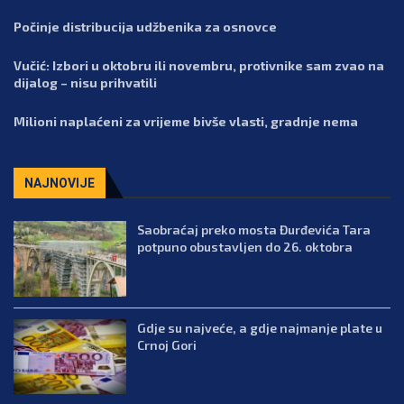
Počinje distribucija udžbenika za osnovce
Vučić: Izbori u oktobru ili novembru, protivnike sam zvao na
dijalog – nisu prihvatili
Milioni naplaćeni za vrijeme bivše vlasti, gradnje nema
NAJNOVIJE
Saobraćaj preko mosta Đurđevića Tara
potpuno obustavljen do 26. oktobra
Gdje su najveće, a gdje najmanje plate u
Crnoj Gori