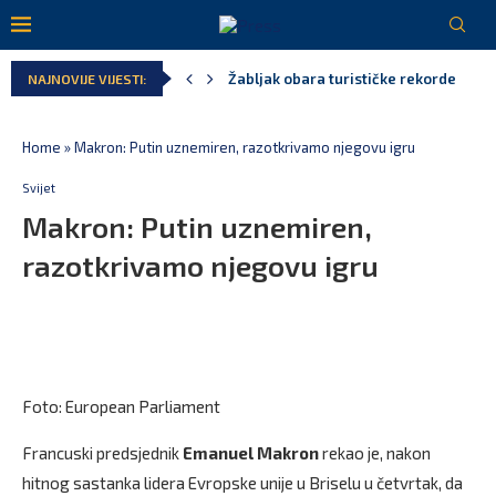
Žabljak obara turističke rekorde
NAJNOVIJE VIJESTI:
Na proslavi Vučjeg Dola razgovarano o
Perić: Ili nova većina ili izbori, ovako
Dragaš: Saradnja sa Masdarom je najv
Besplatni udžbenici za više od 67.700 
Kao iz snova – Crna Gora u finalu Svj
Home
»
Makron: Putin uznemiren, razotkrivamo njegovu igru
Svijet
Makron: Putin uznemiren,
razotkrivamo njegovu igru
Foto: European Parliament
Francuski predsjednik
Emanuel Makron
rekao je, nakon
hitnog sastanka lidera Evropske unije u Briselu u četvrtak, da