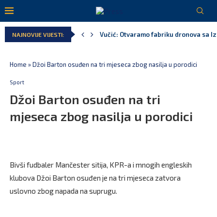
Vučić: Otvaramo fabriku dronova sa I
NAJNOVIJE VIJESTI:
Home
»
Džoi Barton osuđen na tri mjeseca zbog nasilja u porodici
Sport
Džoi Barton osuđen na tri
mjeseca zbog nasilja u porodici
Bivši fudbaler Mančester sitija, KPR-a i mnogih engleskih
klubova Džoi Barton osuđen je na tri mjeseca zatvora
uslovno zbog napada na suprugu.