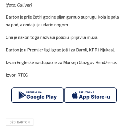
(foto: Guliver)
Barton je prije četiri godine pijan gurnuo suprugu, koja je pala
na pod, a onda ju je udario nogom.
Ona je nakon toga nazvala policiju i prijavila muža.
Barton je u Premijer ligi, igrao još i za Barnli, KPR i Njukasl.
Izvan Engleske nastupao je za Marsej i Glazgov Rendžerse.
Izvor: RTCG
PREUZMI NA
PREUZMI NA
Google Play
App Store-u
DŽOI BARTON