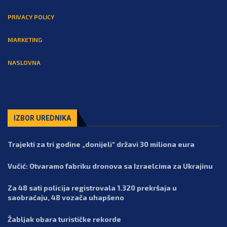
PRIVACY POLICY
MARKETING
NASLOVNA
IZBOR UREDNIKA
Trajekti za tri godine „donijeli“ državi 30 miliona eura
Vučić: Otvaramo fabriku dronova sa Izraelcima za Ukrajinu
Za 48 sati policija registrovala 1.320 prekršaja u
saobraćaju, 48 vozača uhapšeno
Žabljak obara turističke rekorde