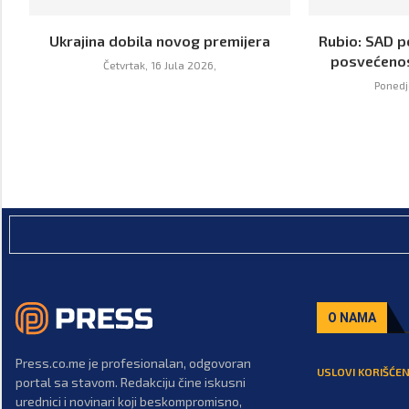
Ukrajina dobila novog premijera
Rubio: SAD p
posvećenos
Četvrtak, 16 Jula 2026,
Ponedje
O NAMA
Press.co.me je profesionalan, odgovoran
USLOVI KORIŠĆEN
portal sa stavom. Redakciju čine iskusni
urednici i novinari koji beskompromisno,