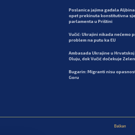
Poslanica jajima gađala Aljbina 
opet prekinuta konstitutivna sj
parlamenta u Prištini
Vučić: Ukrajini nikada nećemo pr
problem na putu ka EU
Ambasada Ukrajine u Hrvatskoj 
Oluju, dok Vučić dočekuje Zele
Bugarin: Migranti nisu opasnos
Goru
Balkan