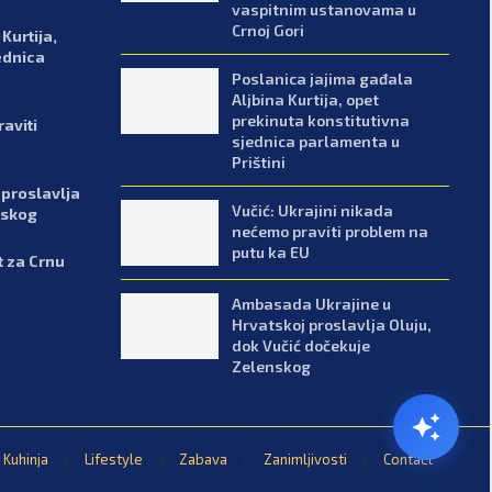
vaspitnim ustanovama u
Crnoj Gori
Kurtija,
ednica
Poslanica jajima gađala
Aljbina Kurtija, opet
prekinuta konstitutivna
aviti
sjednica parlamenta u
Prištini
proslavlja
Vučić: Ukrajini nikada
nskog
nećemo praviti problem na
putu ka EU
t za Crnu
Ambasada Ukrajine u
Hrvatskoj proslavlja Oluju,
dok Vučić dočekuje
Zelenskog
Kuhinja
Lifestyle
Zabava
Zanimljivosti
Contact