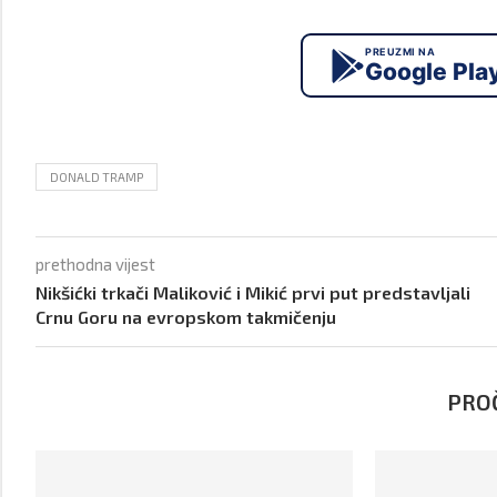
PREUZMI NA
Google Pla
DONALD TRAMP
prethodna vijest
Nikšićki trkači Maliković i Mikić prvi put predstavljali
Crnu Goru na evropskom takmičenju
PROČ