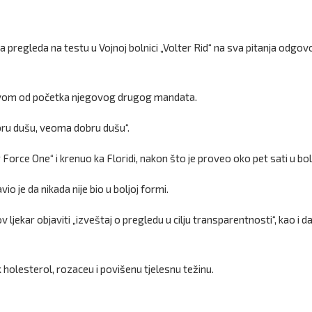
 pregleda na testu u Vojnoj bolnici „Volter Rid“ na sva pitanja odgov
 prvom od početka njegovog drugog mandata.
bru dušu, veoma dobru dušu“.
orce One“ i krenuo ka Floridi, nakon što je proveo oko pet sati u boln
io je da nikada nije bio u boljoj formi.
 ljekar objaviti „izveštaj o pregledu u cilju transparentnosti“, kao i d
holesterol, rozaceu i povišenu tjelesnu težinu.