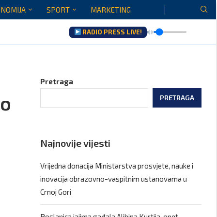
NOMIJA
SPORT
MARKETING
RADIO PRESS LIVE!
ltati saradnje govoriće...
Pretraga
ro
PRETRAGA
Najnovije vijesti
Vrijedna donacija Ministarstva prosvjete, nauke i
inovacija obrazovno-vaspitnim ustanovama u
Crnoj Gori
Poslanica jajima gađala Aljbina Kurtija, opet