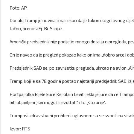
Foto: AP
Donald Tramp je novinarima rekao da je tokom kognitivnog dijela
tačno, prenosi Ej-Bi-Si njuz.
Američki predsjednik nije podijelio mnogo detalja o pregledu,
On je naveo da je pregled pokazao kako on ima „dobro srce i do
Predsjednik SAD se, po završetku pregleda, ukrcao na avion „Air F
Tramp, koji je sa 78 godina postao najstariji predsjednik SAD, izjav
Portparolka Bijele kuće Kerolajn Levit rekla je juče da će Trampov
biti objavljeni „svi mogući rezultati“, i to „što prije“.
Trampovi zdravstveni problemi uglavnom su se svodili na visok 
Izvor: RTS