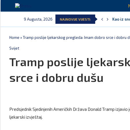
9 Augusta, 2026
Kao iz sn
NAJNOVIJE VIJESTI:
Pejak: Ho
Spajić: O
Serbian T
Delegacija
Potpisan 
Home
»
Tramp poslije ljekarskog pregleda: Imam dobro srce i dobru 
Svijet
Tramp poslije ljekars
srce i dobru dušu
Predsjednik Sjedinjenih Američkih Država Donald Tramp izjavio j
ljekarski izvještaj.