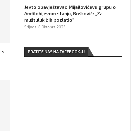
Jevto obavještavao Mijajlovićevu grupu o
Amfilohijevom stanju, Bošković: „Za
muštuluk bih pozlatio“
Srijeda, 8 Oktobra 2025,
 s
PRATITE NAS NA FACEBOOK-U