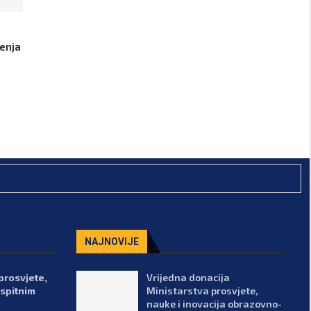
renja
NAJNOVIJE
prosvjete,
Vrijedna donacija
spitnim
Ministarstva prosvjete,
nauke i inovacija obrazovno-