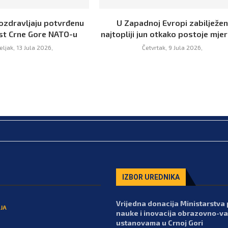
ozdravljaju potvrđenu
U Zapadnoj Evropi zabilježen
t Crne Gore NATO-u
najtopliji jun otkako postoje mje
ljak, 13 Jula 2026,
Četvrtak, 9 Jula 2026,
IZBOR UREDNIKA
Vrijedna donacija Ministarstva 
JA
nauke i inovacija obrazovno-va
ustanovama u Crnoj Gori