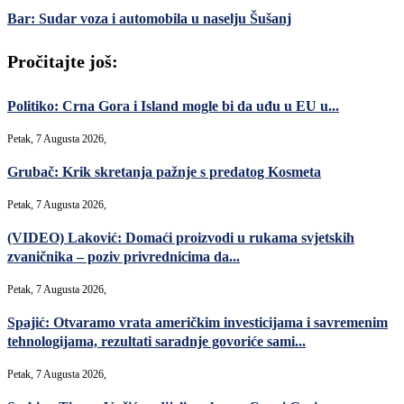
Bar: Sudar voza i automobila u naselju Šušanj
Pročitajte još:
Politiko: Crna Gora i Island mogle bi da uđu u EU u...
Petak, 7 Augusta 2026,
Grubač: Krik skretanja pažnje s predatog Kosmeta
Petak, 7 Augusta 2026,
(VIDEO) Laković: Domaći proizvodi u rukama svjetskih
zvaničnika – poziv privrednicima da...
Petak, 7 Augusta 2026,
Spajić: Otvaramo vrata američkim investicijama i savremenim
tehnologijama, rezultati saradnje govoriće sami...
Petak, 7 Augusta 2026,