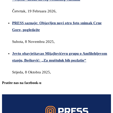
Četvrtak, 19 Februara 2026,
PRESS saznaje: Objavljen novi otro foto snimak Crne
Gore, pogledajte
Subota, 8 Novembra 2025,
Jevto obavještavao Mijajlovićevu grupu o Amfilohijevom
stanju, Bošković: „Za muštuluk bih pozlatio“
Srijeda, 8 Oktobra 2025,
Pratite nas na facebook-u