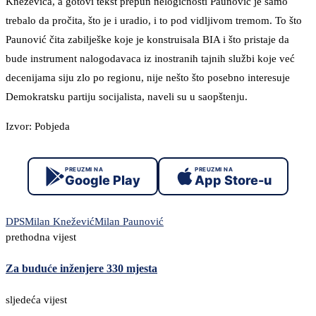
Kneževića, a gotovi tekst prepun nelogičnosti Paunović je samo
trebalo da pročita, što je i uradio, i to pod vidljivom tremom. To što
Paunović čita zabilješke koje je konstruisala BIA i što pristaje da
bude instrument nalogodavaca iz inostranih tajnih službi koje već
decenijama siju zlo po regionu, nije nešto što posebno interesuje
Demokratsku partiju socijalista, naveli su u saopštenju.
Izvor: Pobjeda
PREUZMI NA
PREUZMI NA
Google Play
App Store-u
DPS
Milan Knežević
Milan Paunović
prethodna vijest
Za buduće inženjere 330 mjesta
sljedeća vijest