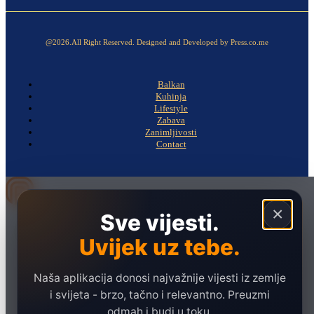
@2026.All Right Reserved. Designed and Developed by Press.co.me
Balkan
Kuhinja
Lifestyle
Zabava
Zanimljivosti
Contact
×
Sve vijesti.
Naslovna
Politika
Uvijek uz tebe.
Društvo
Naša aplikacija donosi najvažnije vijesti iz zemlje
Hronika
i svijeta - brzo, tačno i relevantno. Preuzmi
Ekonomija
odmah i budi u toku.