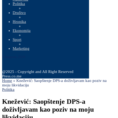
Politika
Društvo
Hronika
Ekonomija
Sport
Marketing
8 Augusta, 2026
@2025 - Copyright and All Right Reserved
Press.co.me
Home
»
Knežević: Saopštenje DPS-a doživljavam kao poziv na
moju likvidaciju
Politika
Knežević: Saopštenje DPS-a
doživljavam kao poziv na moju
likvidaciju