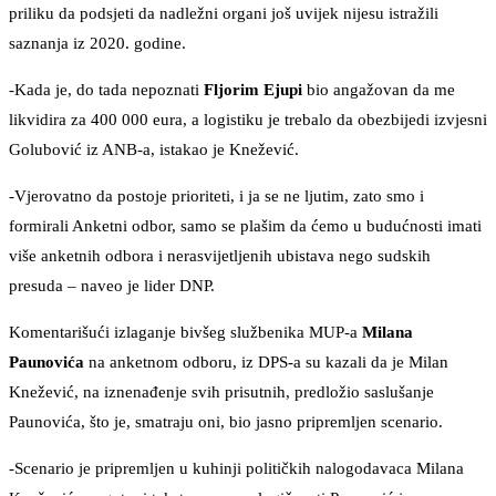
priliku da podsjeti da nadležni organi još uvijek nijesu istražili
saznanja iz 2020. godine.
-Kada je, do tada nepoznati
Fljorim Ejupi
bio angažovan da me
likvidira za 400 000 eura, a logistiku je trebalo da obezbijedi izvjesni
Golubović iz ANB-a, istakao je Knežević.
-Vjerovatno da postoje prioriteti, i ja se ne ljutim, zato smo i
formirali Anketni odbor, samo se plašim da ćemo u budućnosti imati
više anketnih odbora i nerasvijetljenih ubistava nego sudskih
presuda – naveo je lider DNP.
Komentarišući izlaganje bivšeg službenika MUP-a
Milana
Paunovića
na anketnom odboru, iz DPS-a su kazali da je Milan
Knežević, na iznenađenje svih prisutnih, predložio saslušanje
Paunovića, što je, smatraju oni, bio jasno pripremljen scenario.
-Scenario je pripremljen u kuhinji političkih nalogodavaca Milana