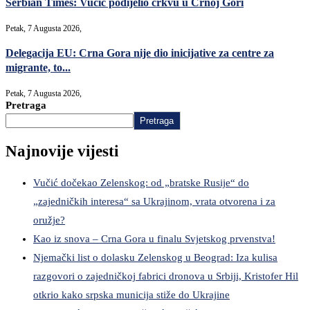
Serbian Times: Vučić podijelio crkvu u Crnoj Gori
Petak, 7 Augusta 2026,
Delegacija EU: Crna Gora nije dio inicijative za centre za
migrante, to...
Petak, 7 Augusta 2026,
Pretraga
Pretraga
Najnovije vijesti
Vučić dočekao Zelenskog: od „bratske Rusije“ do
„zajedničkih interesa“ sa Ukrajinom, vrata otvorena i za
oružje?
Kao iz snova – Crna Gora u finalu Svjetskog prvenstva!
Njemački list o dolasku Zelenskog u Beograd: Iza kulisa
razgovori o zajedničkoj fabrici dronova u Srbiji, Kristofer Hil
otkrio kako srpska municija stiže do Ukrajine