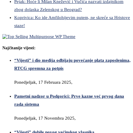
Pejak: Hoće li Milan Knežević i Vučića nazvati izdajnikom
zbog dolaska Zelenskog u Beograd?
Koprivica: Ko ide Amfilohijevim putem, ne skreće sa Hristove
staze!
Najčitanije vijesti:
“Vijesti” i dio medija odbijaju povećanje plata zaposlenima,
RTCG spremna za potpis
Ponedjeljak, 17 Februara 2025,
Pametni nadzor u Podgorici: Prve kazne već prvog dana
rada sistema
Ponedjeljak, 17 Novembra 2025,
“Vijesti” dobile novog većinskog vlasnika