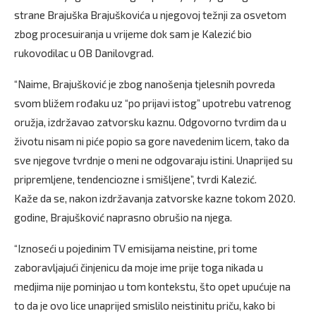
strane Brajuška Brajuškovića u njegovoj težnji za osvetom
zbog procesuiranja u vrijeme dok sam je Kalezić bio
rukovodilac u OB Danilovgrad.
“Naime, Brajušković je zbog nanošenja tjelesnih povreda
svom bližem rođaku uz “po prijavi istog” upotrebu vatrenog
oružja, izdržavao zatvorsku kaznu. Odgovorno tvrdim da u
životu nisam ni piće popio sa gore navedenim licem, tako da
sve njegove tvrdnje o meni ne odgovaraju istini. Unaprijed su
pripremljene, tendenciozne i smišljene”, tvrdi Kalezić.
Kaže da se, nakon izdržavanja zatvorske kazne tokom 2020.
godine, Brajušković naprasno obrušio na njega.
“Iznoseći u pojedinim TV emisijama neistine, pri tome
zaboravljajući činjenicu da moje ime prije toga nikada u
medjima nije pominjao u tom kontekstu, što opet upućuje na
to da je ovo lice unaprijed smislilo neistinitu priču, kako bi