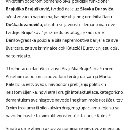
Anketnim odborom pomenuo bivši policijski funkcioner
Brajuško Brajušković
, tvrdeći da je uz
Slavka Đurovića
učestvovao u napadu na, kasnije ubijenog urednika Dana
Duška Jovanovića
, obratio se javnosti i demantovao ove
tvrdnje. Brajušković je, između ostalog, rekao i da je
Danilovgradska policija je bila nepremostiva barijera za sve
švercere, za sve kriminalce dok Kalezić i Đurović nijesu došli
na to mjesto.
“U odnosu na današnju izjavu Brajuška Brajuškovića pred
Anketnim odborom, a povodom tvrdnji da sam ja Marko
Kalezić, učestvovao u navodnom prebijanju političkih
neistomišljenika, novinara i drugih intelektualaca, kategorično
demantujem sve njegove navode i negiram moje učešće u tzv.
Crnim trojkama ili bilo kakvim drugim grupacijama koje su se
navodno bavile takvim aktivnostima”, istakao je Kalezić.
Smatra da je glavni razlog za pominjanje njegovog imena od