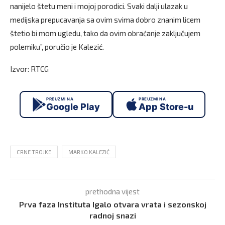
nanijelo štetu meni i mojoj porodici. Svaki dalji ulazak u
medijska prepucavanja sa ovim svima dobro znanim licem
štetio bi mom ugledu, tako da ovim obraćanje zaključujem
polemiku”, poručio je Kalezić.
Izvor: RTCG
PREUZMI NA
PREUZMI NA
Google Play
App Store-u
CRNE TROJKE
MARKO KALEZIĆ
prethodna vijest
Prva faza Instituta Igalo otvara vrata i sezonskoj
radnoj snazi