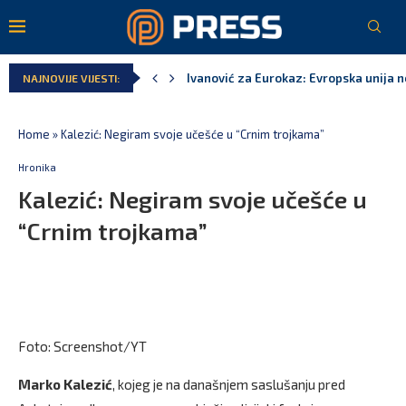
Ivanović za Eurokaz: Evropska unija ne
NAJNOVIJE VIJESTI:
Spajić: Snažno podržavamo domaće fest
MPNI do kraja jula realizovalo gotovo
U prethodnih pet godina: Vučić tri puta
MCP odgovorila Vučiću: Nedopustivo pol
Andrić: Crnoj Gori nije bilo mjesto na 
Home
»
Kalezić: Negiram svoje učešće u “Crnim trojkama”
Hronika
Kalezić: Negiram svoje učešće u
“Crnim trojkama”
Foto: Screenshot/YT
Marko Kalezić
, kojeg je na današnjem saslušanju pred