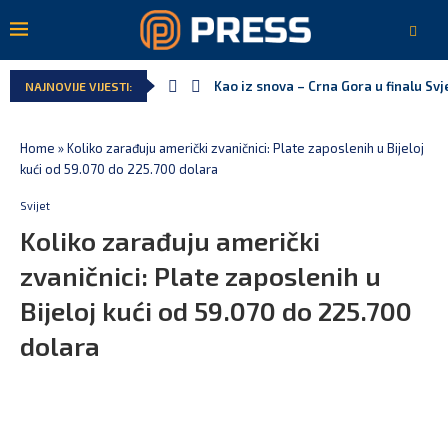
Kao iz snova – Crna Gora u finalu Sv
Pejak: Hoće li Milan Knežević i Vučić
NAJNOVIJE VIJESTI:
Spajić: Otvaramo vrata američkim inv
Serbian Times: Vučić podijelio crkvu 
Delegacija EU: Crna Gora nije dio inic
Potpisan ugovor za prvu fazu stamben
Home
»
Koliko zarađuju američki zvaničnici: Plate zaposlenih u Bijeloj
kući od 59.070 do 225.700 dolara
Svijet
Koliko zarađuju američki
zvaničnici: Plate zaposlenih u
Bijeloj kući od 59.070 do 225.700
dolara