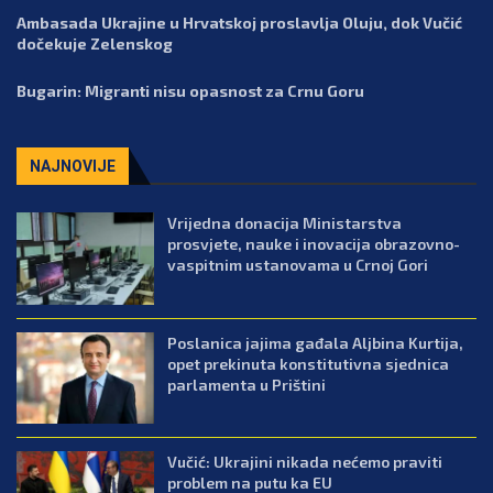
Ambasada Ukrajine u Hrvatskoj proslavlja Oluju, dok Vučić
dočekuje Zelenskog
Bugarin: Migranti nisu opasnost za Crnu Goru
NAJNOVIJE
Vrijedna donacija Ministarstva
prosvjete, nauke i inovacija obrazovno-
vaspitnim ustanovama u Crnoj Gori
Poslanica jajima gađala Aljbina Kurtija,
opet prekinuta konstitutivna sjednica
parlamenta u Prištini
Vučić: Ukrajini nikada nećemo praviti
problem na putu ka EU