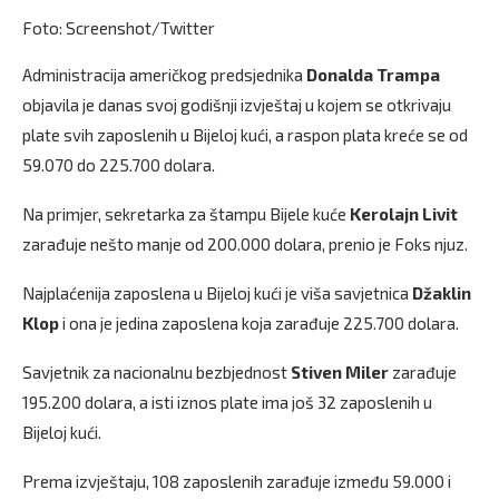
Foto: Screenshot/Twitter
Administracija američkog predsjednika
Donalda Trampa
objavila je danas svoj godišnji izvještaj u kojem se otkrivaju
plate svih zaposlenih u Bijeloj kući, a raspon plata kreće se od
59.070 do 225.700 dolara.
Na primjer, sekretarka za štampu Bijele kuće
Kerolajn Livit
zarađuje nešto manje od 200.000 dolara, prenio je Foks njuz.
Najplaćenija zaposlena u Bijeloj kući je viša savjetnica
Džaklin
Klop
i ona je jedina zaposlena koja zarađuje 225.700 dolara.
Savjetnik za nacionalnu bezbjednost
Stiven Miler
zarađuje
195.200 dolara, a isti iznos plate ima još 32 zaposlenih u
Bijeloj kući.
Prema izvještaju, 108 zaposlenih zarađuje između 59.000 i