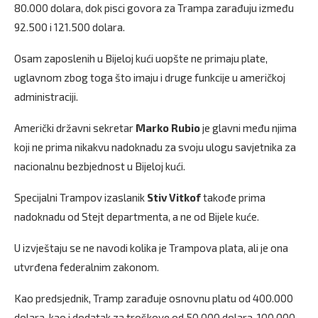
80.000 dolara, dok pisci govora za Trampa zarađuju između
92.500 i 121.500 dolara.
Osam zaposlenih u Bijeloj kući uopšte ne primaju plate,
uglavnom zbog toga što imaju i druge funkcije u američkoj
administraciji.
Američki državni sekretar
Marko Rubio
je glavni među njima
koji ne prima nikakvu nadoknadu za svoju ulogu savjetnika za
nacionalnu bezbjednost u Bijeloj kući.
Specijalni Trampov izaslanik
Stiv Vitkof
takođe prima
nadoknadu od Stejt departmenta, a ne od Bijele kuće.
U izvještaju se ne navodi kolika je Trampova plata, ali je ona
utvrđena federalnim zakonom.
Kao predsjednik, Tramp zarađuje osnovnu platu od 400.000
dolara, kao i dodatak za troškove od 50.000 dolara, 100.000