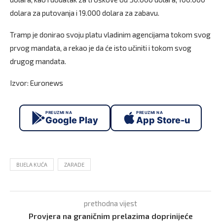
dolara za putovanja i 19.000 dolara za zabavu.
Tramp je donirao svoju platu vladinim agencijama tokom svog
prvog mandata, a rekao je da će isto učiniti i tokom svog
drugog mandata.
Izvor: Euronews
PREUZMI NA
PREUZMI NA
Google Play
App Store-u
BIJELA KUĆA
ZARADE
prethodna vijest
Provjera na graničnim prelazima doprinijeće