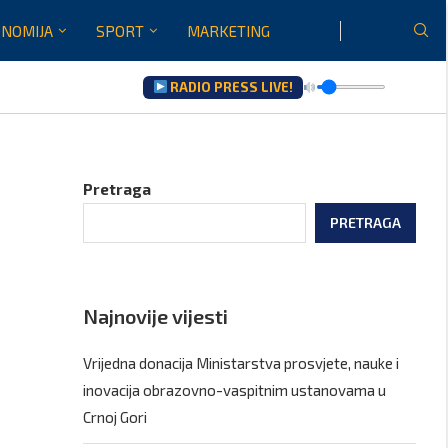
NOMIJA
SPORT
MARKETING
RADIO PRESS LIVE!
ltati saradnje govoriće...
Pretraga
PRETRAGA
Najnovije vijesti
Vrijedna donacija Ministarstva prosvjete, nauke i
inovacija obrazovno-vaspitnim ustanovama u
Crnoj Gori