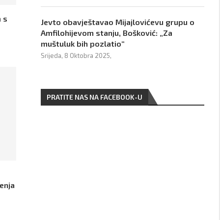
 s
Jevto obavještavao Mijajlovićevu grupu o
Amfilohijevom stanju, Bošković: „Za
muštuluk bih pozlatio“
Srijeda, 8 Oktobra 2025,
PRATITE NAS NA FACEBOOK-U
renja