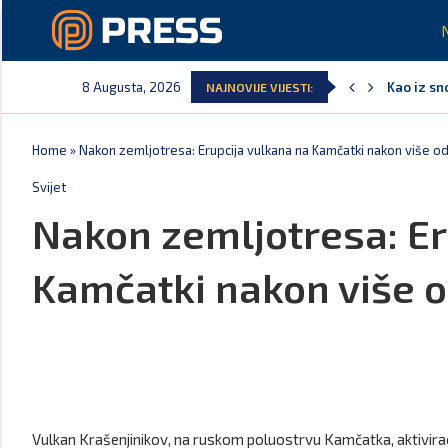
8 Augusta, 2026
Kao iz sn
NAJNOVIJE VIJESTI:
Pejak: Ho
Spajić: O
Serbian T
Delegacija
Potpisan 
Home
»
Nakon zemljotresa: Erupcija vulkana na Kamčatki nakon više o
Svijet
Nakon zemljotresa: Er
Kamčatki nakon više 
Vulkan Krašenjinikov, na ruskom poluostrvu Kamčatka, aktivira