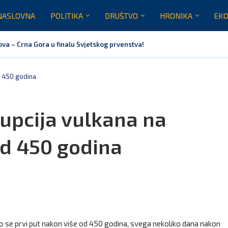
NASLOVNA
POLITIKA
DRUŠTVO
HRONIKA
EKO
ova – Crna Gora u finalu Svjetskog prvenstva!
će li Milan Knežević i Vučića nazvati izdajnikom zbog dolaska...
tvaramo vrata američkim investicijama i savremenim tehnologijama, rezu
imes: Vučić podijelio crkvu u Crnoj Gori
 EU: Crna Gora nije dio inicijative za centre za migrante,...
ugovor za prvu fazu stambenog projekta na Veljem brdu vrijednu...
d 450 godina
upcija vulkana na
od 450 godina
o se prvi put nakon više od 450 godina, svega nekoliko dana nakon