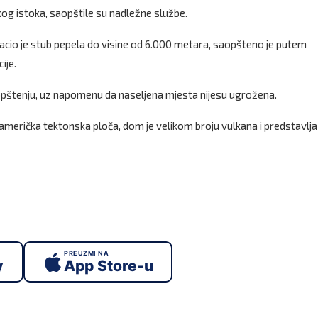
og istoka, saopštile su nadležne službe.
izbacio je stub pepela do visine od 6.000 metara, saopšteno je putem
ije.
saopštenju, uz napomenu da naseljena mjesta nijesu ugrožena.
američka tektonska ploča, dom je velikom broju vulkana i predstavlja
PREUZMI NA
y
App Store-u