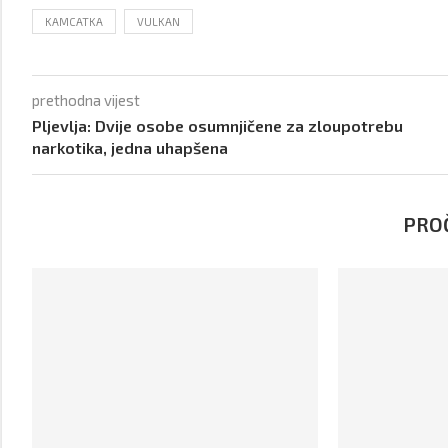
KAMCATKA
VULKAN
prethodna vijest
Pljevlja: Dvije osobe osumnjičene za zloupotrebu
narkotika, jedna uhapšena
PROČ