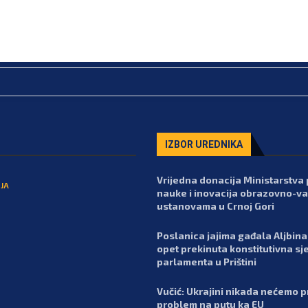
IZBOR UREDNIKA
Vrijedna donacija Ministarstva 
JA
nauke i inovacija obrazovno-va
ustanovama u Crnoj Gori
Poslanica jajima gađala Aljbina 
opet prekinuta konstitutivna sj
parlamenta u Prištini
Vučić: Ukrajini nikada nećemo pr
problem na putu ka EU