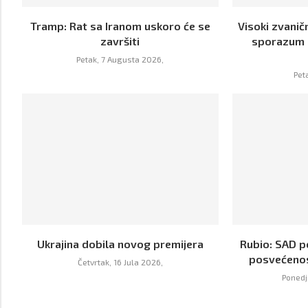
Tramp: Rat sa Iranom uskoro će se
Visoki zvanič
završiti
sporazum o
Petak, 7 Augusta 2026,
Pet
Ukrajina dobila novog premijera
Rubio: SAD p
posvećenos
Četvrtak, 16 Jula 2026,
Ponedje