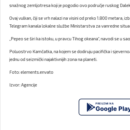
snažnog zemljotresa koji je pogodio ovo područje ruskog Dalek
Ovaj vulkan, čiji se vrh nalazi na visini od preko 1.800 metara, 
Telegram kanala lokalne službe Ministarstva za vanredne situac
„Pepeo se širi ka istoku, u pravcu Tihog okeana“, navodi se u 
Poluostrvo Kamčatka, na kojem se dodiruju pacifička i sjeverno
jednu od seizmički najaktivnijih zona na planeti.
Foto: elements.envato
Izvor: Agencije
PREUZMI NA
Google Pla