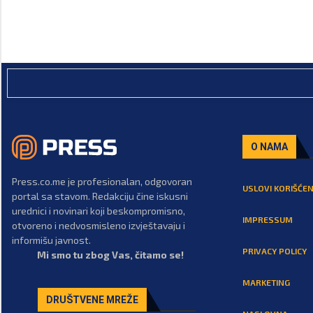
O NAMA
Press.co.me je profesionalan, odgovoran
USLOVI KORIŠĆEN
portal sa stavom. Redakciju čine iskusni
urednici i novinari koji beskompromisno,
IMPRESSUM
otvoreno i nedvosmisleno izvještavaju i
informišu javnost.
PRIVACY POLICY
Mi smo tu zbog Vas, čitamo se!
MARKETING
DRUŠTVENE MREŽE