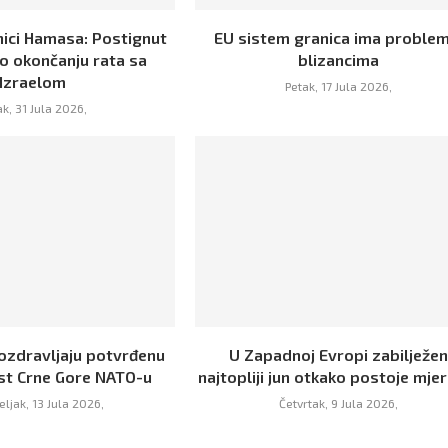
nici Hamasa: Postignut
EU sistem granica ima problem
 okončanju rata sa
blizancima
Izraelom
Petak, 17 Jula 2026,
ak, 31 Jula 2026,
ozdravljaju potvrđenu
U Zapadnoj Evropi zabilježen
t Crne Gore NATO-u
najtopliji jun otkako postoje mje
ljak, 13 Jula 2026,
Četvrtak, 9 Jula 2026,