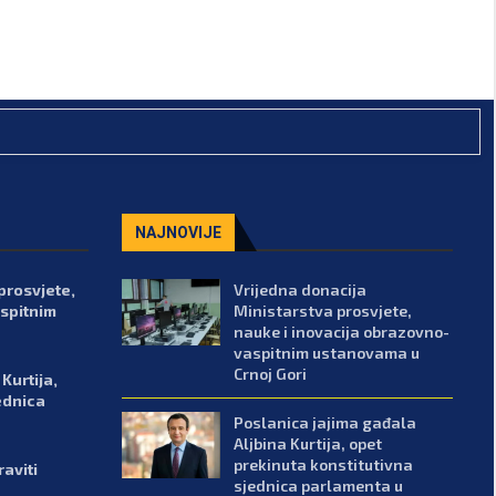
NAJNOVIJE
prosvjete,
Vrijedna donacija
spitnim
Ministarstva prosvjete,
nauke i inovacija obrazovno-
vaspitnim ustanovama u
Crnoj Gori
Kurtija,
ednica
Poslanica jajima gađala
Aljbina Kurtija, opet
prekinuta konstitutivna
aviti
sjednica parlamenta u