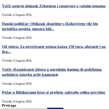
Vučić najavio dolazak Zelenskog i razgovore o važnim temama
Četvrtak, 6 Augusta 2026,
Danski političar: Obilazak skupštine s Dajkovićem više bio
turistička posjeta, moraću biti...
Četvrtak, 6 Augusta 2026,
Od sjutra: Za nevezivanje pojasa kazna 150 eura, plaćanje i na
licu...
Četvrtak, 6 Augusta 2026,
Vučić: Raspisivanje izbora u narednim danima ili nedeljama,
podnijeću ostavku prije kampanje
Četvrtak, 6 Augusta 2026,
Požar u Blizikućama brzo se proširio, zahvatio veliku površinu
Četvrtak, 6 Augusta 2026,
Pretraga