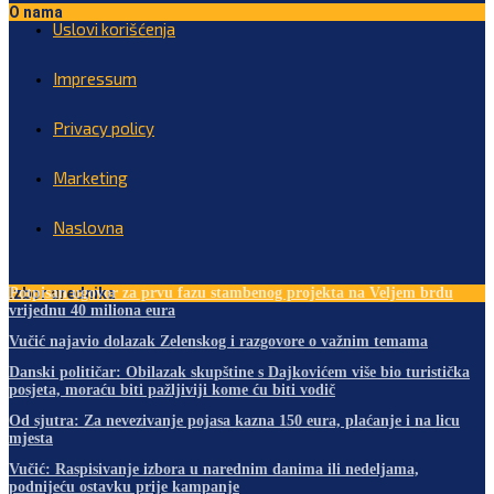
O nama
Uslovi korišćenja
Impressum
Privacy policy
Marketing
Naslovna
Izbor urednika
Potpisan ugovor za prvu fazu stambenog projekta na Veljem brdu
vrijednu 40 miliona eura
Vučić najavio dolazak Zelenskog i razgovore o važnim temama
Danski političar: Obilazak skupštine s Dajkovićem više bio turistička
posjeta, moraću biti pažljiviji kome ću biti vodič
Od sjutra: Za nevezivanje pojasa kazna 150 eura, plaćanje i na licu
mjesta
Vučić: Raspisivanje izbora u narednim danima ili nedeljama,
podnijeću ostavku prije kampanje