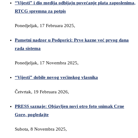
“Vijesti” i dio medija odbijaju povećanje plata zaposlenima,
RTCG spremna za potpis
Ponedjeljak, 17 Februara 2025,
Pametni nadzor u Podgorici: Prve kazne već prvog dana
rada sistema
Ponedjeljak, 17 Novembra 2025,
“Vijesti” dobile novog većinskog vlasnika
Četvrtak, 19 Februara 2026,
PRESS saznaje: Objavljen novi otro foto snimak Crne
Gore, pogledajte
Subota, 8 Novembra 2025,