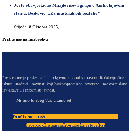
Jevto obavještavao Mijajlovićevu grupu o Amfilohijevom
stanju, Bošković: „Za muštuluk bih pozlatio“
Srijeda, 8 Oktobra 2025,
Pratite nas na facebook-u
Press.co.me je profesionalan, odgovoran portal sa stavom. Redakciju čine
iskusni urednici i novinari koji beskompromisno, otvoreno i nedvosmisleno
izvještavaju i informišu javnost.
Mi smo tu zbog Vas, čitamo se!
Društvene mreže
Facebook
Instagram
Youtube
Envelope
Rss