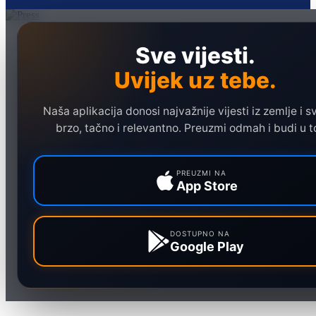
Naslovna
Sve vijesti.
Politika
Uvijek uz tebe.
Društvo
Hronika
Naša aplikacija donosi najvažnije vijesti iz zemlje i sv
Ekonomija
brzo, tačno i relevantno. Preuzmi odmah i budi u t
Sport
Marketing
PREUZMI NA
App Store
DOSTUPNO NA
Google Play