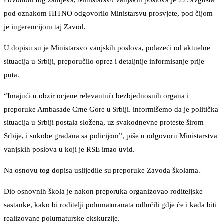
Povodom tog zahtjeva, Ministarsvo vanjskih poslova je 22. avgusta
pod oznakom HITNO odgovorilo Ministarsvu prosvjete, pod čijom
je ingerencijom taj Zavod.
U dopisu su je Ministarsvo vanjskih poslova, polazeći od aktuelne
situacija u Srbiji, preporučilo oprez i detaljnije informisanje prije
puta.
“Imajući u obzir ocjene relevantnih bezbjednosnih organa i
preporuke Ambasade Crne Gore u Srbiji, informišemo da je politička
situacija u Srbiji postala složena, uz svakodnevne proteste širom
Srbije, i sukobe građana sa policijom”, piše u odgovoru Ministarstva
vanjskih poslova u koji je RSE imao uvid.
Na osnovu tog dopisa uslijedile su preporuke Zavoda školama.
Dio osnovnih škola je nakon preporuka organizovao roditeljske
sastanke, kako bi roditelji polumaturanata odlučili gdje će i kada biti
realizovane polumaturske ekskurzije.