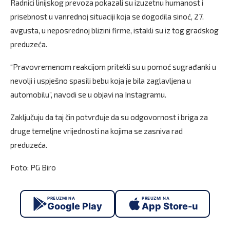
Radnici linijskog prevoza pokazali su izuzetnu humanost i
prisebnost u vanrednoj situaciji koja se dogodila sinoć, 27.
avgusta, u neposrednoj blizini firme, istakli su iz tog gradskog
preduzeća.
“Pravovremenom reakcijom pritekli su u pomoć sugrađanki u
nevolji i uspješno spasili bebu koja je bila zaglavljena u
automobilu”, navodi se u objavi na Instagramu.
Zaključuju da taj čin potvrđuje da su odgovornost i briga za
druge temeljne vrijednosti na kojima se zasniva rad
preduzeća.
Foto: PG Biro
PREUZMI NA
PREUZMI NA
Google Play
App Store-u