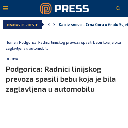
Pejak: Hoće li Milan Knežević i Vučića
NAJNOVIJE VIJESTI:
Spajić: Otvaramo vrata američkim inve
Serbian Times: Vučić podijelio crkvu u
Delegacija EU: Crna Gora nije dio inici
Potpisan ugovor za prvu fazu stambeno
Home
»
Podgorica: Radnici linijskog prevoza spasili bebu koja je bila
zaglavljena u automobilu
Društvo
Podgorica: Radnici linijskog
prevoza spasili bebu koja je bila
zaglavljena u automobilu