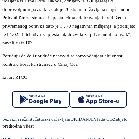
udaljena iz Crne Gore. Takođe, donijeto je 370 rješenja o
dobrovoljnom povratku, dok je 26 stranih državljana smješteno u
Prihvatilište za strance. U postupcima odobravanja i produženja
privremenog boravka dato je 1.770 negativnih mišljenja, a podnijeto
je i 1.025 inicijativa za prestanak dozvola za privremeni boravak”,
naveli su iz UP.
Poručuju da će i ubuduće nastaviti sa sprovođenjem aktivnosti
kontrole boravka stranaca u Crnoj Gori.
Izvor: RTCG
PREUZMI NA
PREUZMI NA
Google Play
App Store-u
bezvizni režim
tuča
turski državljani
UKIDANJE
Vlada CG
Zabjelo
prethodna vijest