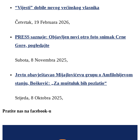
“Vijesti” dobile novog većinskog vlasnika
Četvrtak, 19 Februara 2026,
PRESS saznaje: Objavljen novi otro foto snimak Crne
Gore, pogledajte
Subota, 8 Novembra 2025,
Jevto obavještavao Mijajlovićevu grupu o Amfilohijevom
stanju, Bošković: „Za muštuluk bih pozlatio“
Srijeda, 8 Oktobra 2025,
Pratite nas na facebook-u