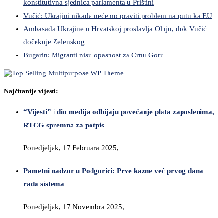
konstitutivna sjednica parlamenta u Prištini
Vučić: Ukrajini nikada nećemo praviti problem na putu ka EU
Ambasada Ukrajine u Hrvatskoj proslavlja Oluju, dok Vučić
dočekuje Zelenskog
Bugarin: Migranti nisu opasnost za Crnu Goru
Najčitanije vijesti:
“Vijesti” i dio medija odbijaju povećanje plata zaposlenima,
RTCG spremna za potpis
Ponedjeljak, 17 Februara 2025,
Pametni nadzor u Podgorici: Prve kazne već prvog dana
rada sistema
Ponedjeljak, 17 Novembra 2025,