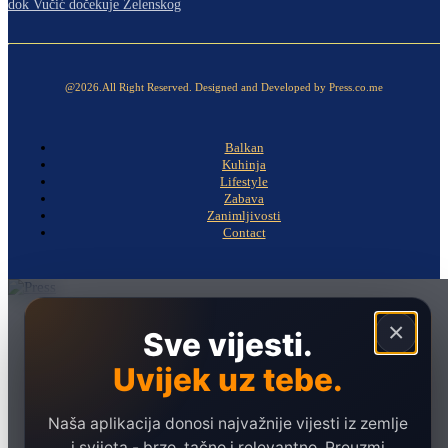
dok Vučić dočekuje Zelenskog
@2026.All Right Reserved. Designed and Developed by Press.co.me
Balkan
Kuhinja
Lifestyle
Zabava
Zanimljivosti
Contact
Naslovna
×
Sve vijesti.
Politika
Uvijek uz tebe.
Društvo
Hronika
Naša aplikacija donosi najvažnije vijesti iz zemlje
Ekonomija
i svijeta - brzo, tačno i relevantno. Preuzmi