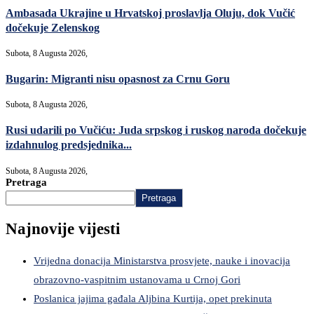
Ambasada Ukrajine u Hrvatskoj proslavlja Oluju, dok Vučić
dočekuje Zelenskog
Subota, 8 Augusta 2026,
Bugarin: Migranti nisu opasnost za Crnu Goru
Subota, 8 Augusta 2026,
Rusi udarili po Vučiću: Juda srpskog i ruskog naroda dočekuje
izdahnulog predsjednika...
Subota, 8 Augusta 2026,
Pretraga
Pretraga
Najnovije vijesti
Vrijedna donacija Ministarstva prosvjete, nauke i inovacija
obrazovno-vaspitnim ustanovama u Crnoj Gori
Poslanica jajima gađala Aljbina Kurtija, opet prekinuta