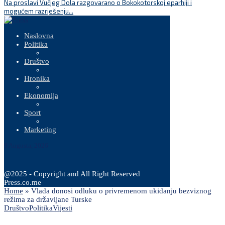
Na proslavi Vučjeg Dola razgovarano o Bokokotorskoj eparhiji i
P
mogućem razrješenju...
Naslovna
Politika
Društvo
Hronika
Ekonomija
Sport
Marketing
9 Augusta, 2026
@2025 - Copyright and All Right Reserved
Press.co.me
Home
»
Vlada donosi odluku o privremenom ukidanju bezviznog
režima za državljane Turske
Društvo
Politika
Vijesti