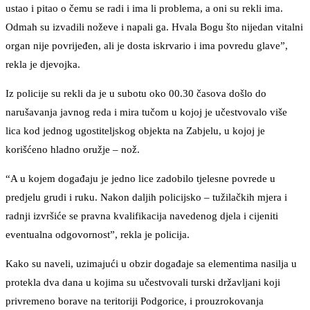
ustao i pitao o čemu se radi i ima li problema, a oni su rekli ima.
Odmah su izvadili noževe i napali ga. Hvala Bogu što nijedan vitalni
organ nije povrijeđen, ali je dosta iskrvario i ima povredu glave”,
rekla je djevojka.
Iz policije su rekli da je u subotu oko 00.30 časova došlo do
narušavanja javnog reda i mira tučom u kojoj je učestvovalo više
lica kod jednog ugostiteljskog objekta na Zabjelu, u kojoj je
korišćeno hladno oružje – nož.
“A u kojem događaju je jedno lice zadobilo tjelesne povrede u
predjelu grudi i ruku. Nakon daljih policijsko – tužilačkih mjera i
radnji izvršiće se pravna kvalifikacija navedenog djela i cijeniti
eventualna odgovornost”, rekla je policija.
Kako su naveli, uzimajući u obzir događaje sa elementima nasilja u
protekla dva dana u kojima su učestvovali turski državljani koji
privremeno borave na teritoriji Podgorice, i prouzrokovanja