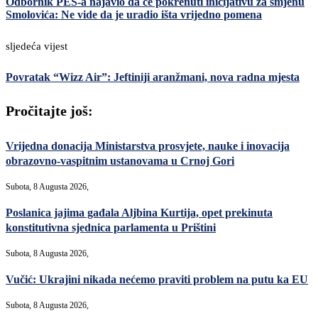
Odbornik PES-a najavio da će pokrenuti inicijativu za smjenu
Smolovića: Ne vide da je uradio išta vrijedno pomena
sljedeća vijest
Povratak “Wizz Air”: Jeftiniji aranžmani, nova radna mjesta
Pročitajte još:
Vrijedna donacija Ministarstva prosvjete, nauke i inovacija
obrazovno-vaspitnim ustanovama u Crnoj Gori
Subota, 8 Augusta 2026,
Poslanica jajima gađala Aljbina Kurtija, opet prekinuta
konstitutivna sjednica parlamenta u Prištini
Subota, 8 Augusta 2026,
Vučić: Ukrajini nikada nećemo praviti problem na putu ka EU
Subota, 8 Augusta 2026,