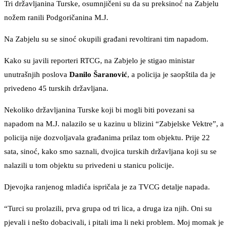
Tri državljanina Turske, osumnjičeni su da su preksinoć na Zabjelu
nožem ranili Podgoričanina M.J.
Na Zabjelu su se sinoć okupili građani revoltirani tim napadom.
Kako su javili reporteri RTCG, na Zabjelo je stigao ministar
unutrašnjih poslova
Danilo Šaranović
, a policija je saopštila da je
privedeno 45 turskih državljana.
Nekoliko državljanina Turske koji bi mogli biti povezani sa
napadom na M.J. nalazilo se u kazinu u blizini “Zabjelske Vektre”, a
policija nije dozvoljavala građanima prilaz tom objektu. Prije 22
sata, sinoć, kako smo saznali, dvojica turskih državljana koji su se
nalazili u tom objektu su privedeni u stanicu policije.
Djevojka ranjenog mladića ispričala je za TVCG detalje napada.
“Turci su prolazili, prva grupa od tri lica, a druga iza njih. Oni su
pjevali i nešto dobacivali, i pitali ima li neki problem. Moj momak je