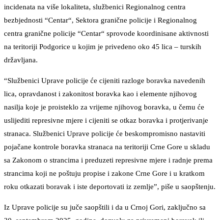
incidenata na više lokaliteta, službenici Regionalnog centra
bezbjednosti “Centar“, Sektora granične policije i Regionalnog
centra granične policije “Centar“ sprovode koordinisane aktivnosti
na teritoriji Podgorice u kojim je privedeno oko 45 lica – turskih
državljana.
“Službenici Uprave policije će cijeniti razloge boravka navedenih
lica, opravdanost i zakonitost boravka kao i elemente njihovog
nasilja koje je proisteklo za vrijeme njihovog boravka, u čemu će
uslijediti represivne mjere i cijeniti se otkaz boravka i protjerivanje
stranaca. Službenici Uprave policije će beskompromisno nastaviti
pojačane kontrole boravka stranaca na teritoriji Crne Gore u skladu
sa Zakonom o strancima i preduzeti represivne mjere i radnje prema
strancima koji ne poštuju propise i zakone Crne Gore i u kratkom
roku otkazati boravak i iste deportovati iz zemlje”, piše u saopštenju.
Iz Uprave policije su juče saopštili i da u Crnoj Gori, zaključno sa