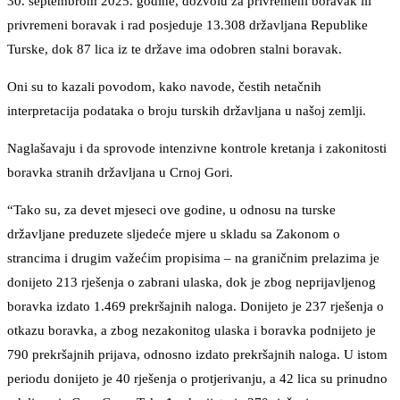
30. septembrom 2025. godine, dozvolu za privremeni boravak ili
privremeni boravak i rad posjeduje 13.308 državljana Republike
Turske, dok 87 lica iz te države ima odobren stalni boravak.
Oni su to kazali povodom, kako navode, čestih netačnih
interpretacija podataka o broju turskih državljana u našoj zemlji.
Naglašavaju i da sprovode intenzivne kontrole kretanja i zakonitosti
boravka stranih državljana u Crnoj Gori.
“Tako su, za devet mjeseci ove godine, u odnosu na turske
državljane preduzete sljedeće mjere u skladu sa Zakonom o
strancima i drugim važećim propisima – na graničnim prelazima je
donijeto 213 rješenja o zabrani ulaska, dok je zbog neprijavljenog
boravka izdato 1.469 prekršajnih naloga. Donijeto je 237 rješenja o
otkazu boravka, a zbog nezakonitog ulaska i boravka podnijeto je
790 prekršajnih prijava, odnosno izdato prekršajnih naloga. U istom
periodu donijeto je 40 rješenja o protjerivanju, a 42 lica su prinudno