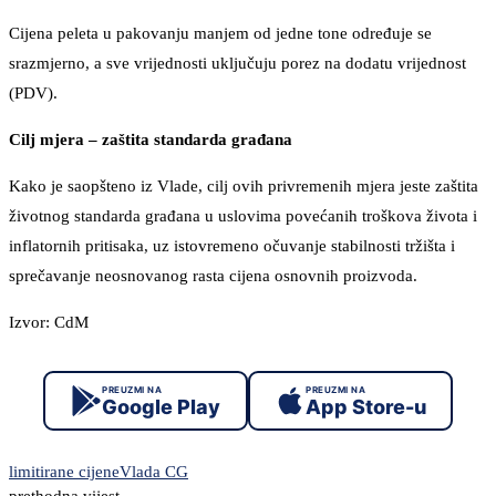
Cijena peleta u pakovanju manjem od jedne tone određuje se
srazmjerno, a sve vrijednosti uključuju porez na dodatu vrijednost
(PDV).
Cilj mjera – zaštita standarda građana
Kako je saopšteno iz Vlade, cilj ovih privremenih mjera jeste zaštita
životnog standarda građana u uslovima povećanih troškova života i
inflatornih pritisaka, uz istovremeno očuvanje stabilnosti tržišta i
sprečavanje neosnovanog rasta cijena osnovnih proizvoda.
Izvor: CdM
PREUZMI NA
PREUZMI NA
Google Play
App Store-u
limitirane cijene
Vlada CG