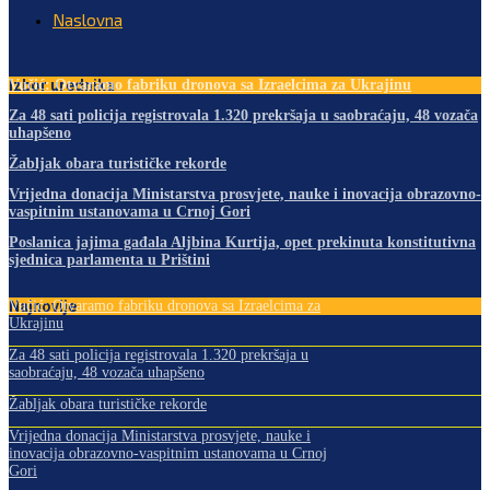
Naslovna
Izbor urednika
Vučić: Otvaramo fabriku dronova sa Izraelcima za Ukrajinu
Za 48 sati policija registrovala 1.320 prekršaja u saobraćaju, 48 vozača
uhapšeno
Žabljak obara turističke rekorde
Vrijedna donacija Ministarstva prosvjete, nauke i inovacija obrazovno-
vaspitnim ustanovama u Crnoj Gori
Poslanica jajima gađala Aljbina Kurtija, opet prekinuta konstitutivna
sjednica parlamenta u Prištini
Najnovije
Vučić: Otvaramo fabriku dronova sa Izraelcima za
Ukrajinu
Za 48 sati policija registrovala 1.320 prekršaja u
saobraćaju, 48 vozača uhapšeno
Žabljak obara turističke rekorde
Vrijedna donacija Ministarstva prosvjete, nauke i
inovacija obrazovno-vaspitnim ustanovama u Crnoj
Gori