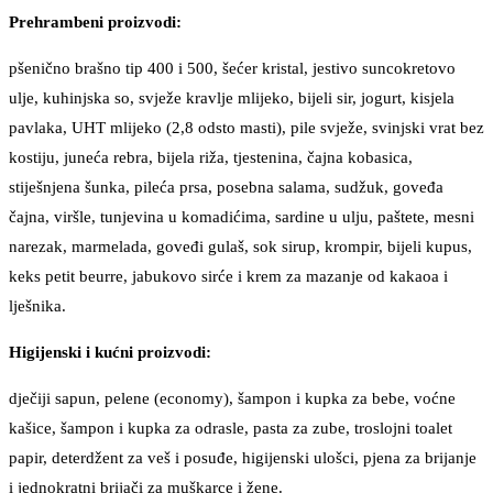
Prehrambeni proizvodi:
pšenično brašno tip 400 i 500, šećer kristal, jestivo suncokretovo
ulje, kuhinjska so, svježe kravlje mlijeko, bijeli sir, jogurt, kisjela
pavlaka, UHT mlijeko (2,8 odsto masti), pile svježe, svinjski vrat bez
kostiju, juneća rebra, bijela riža, tjestenina, čajna kobasica,
stiješnjena šunka, pileća prsa, posebna salama, sudžuk, goveđa
čajna, viršle, tunjevina u komadićima, sardine u ulju, paštete, mesni
narezak, marmelada, goveđi gulaš, sok sirup, krompir, bijeli kupus,
keks petit beurre, jabukovo sirće i krem za mazanje od kakaoa i
lješnika.
Higijenski i kućni proizvodi:
dječiji sapun, pelene (economy), šampon i kupka za bebe, voćne
kašice, šampon i kupka za odrasle, pasta za zube, troslojni toalet
papir, deterdžent za veš i posuđe, higijenski ulošci, pjena za brijanje
i jednokratni brijači za muškarce i žene.