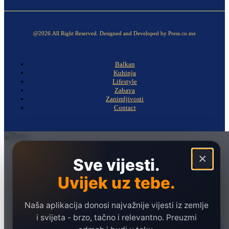
@2026.All Right Reserved. Designed and Developed by Press.co.me
Balkan
Kuhinja
Lifestyle
Zabava
Zanimljivosti
Contact
Naslovna
×
Sve vijesti.
Politika
Uvijek uz tebe.
Društvo
Hronika
Naša aplikacija donosi najvažnije vijesti iz zemlje
Ekonomija
i svijeta - brzo, tačno i relevantno. Preuzmi