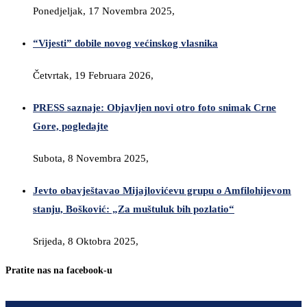
Ponedjeljak, 17 Novembra 2025,
“Vijesti” dobile novog većinskog vlasnika
Četvrtak, 19 Februara 2026,
PRESS saznaje: Objavljen novi otro foto snimak Crne
Gore, pogledajte
Subota, 8 Novembra 2025,
Jevto obavještavao Mijajlovićevu grupu o Amfilohijevom
stanju, Bošković: „Za muštuluk bih pozlatio“
Srijeda, 8 Oktobra 2025,
Pratite nas na facebook-u