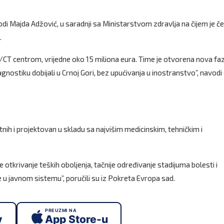
odi Majda Adžović, u saradnji sa Ministarstvom zdravlja na čijem je če
.
T/CT centrom, vrijedne oko 15 miliona eura. Time je otvorena nova fa
ostiku dobijali u Crnoj Gori, bez upućivanja u inostranstvo”, navodi
ih i projektovan u skladu sa najvišim medicinskim, tehničkim i
tkrivanje teških oboljenja, tačnije određivanje stadijuma bolesti i
ke u javnom sistemu”, poručili su iz Pokreta Evropa sad.
PREUZMI NA
y
App Store-u