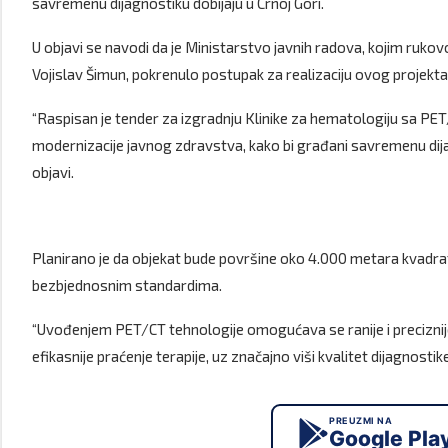
savremenu dijagnostiku dobijaju u Crnoj Gori.
U objavi se navodi da je Ministarstvo javnih radova, kojim rukov
Vojislav Šimun, pokrenulo postupak za realizaciju ovog projekta
“Raspisan je tender za izgradnju Klinike za hematologiju sa PE
modernizacije javnog zdravstva, kako bi građani savremenu dijagn
objavi.
Planirano je da objekat bude površine oko 4.000 metara kvadratn
bezbjednosnim standardima.
“Uvođenjem PET/CT tehnologije omogućava se ranije i preciznije o
efikasnije praćenje terapije, uz značajno viši kvalitet dijagnosti
PREUZMI NA
Google Pla