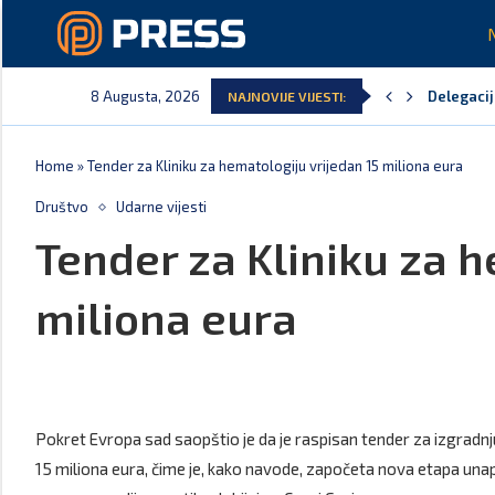
8 Augusta, 2026
Delegacija
NAJNOVIJE VIJESTI:
Potpisan 
Danski po
Kljajić o
Srbija: M
Ivanović 
Home
»
Tender za Kliniku za hematologiju vrijedan 15 miliona eura
Društvo
Udarne vijesti
Tender za Kliniku za h
miliona eura
Pokret Evropa sad saopštio je da je raspisan tender za izgradnj
15 miliona eura, čime je, kako navode, započeta nova etapa un