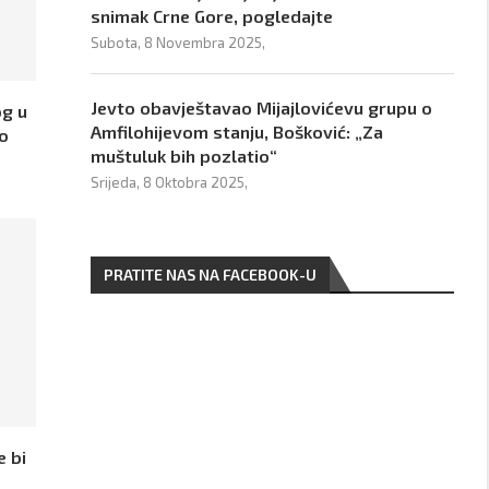
snimak Crne Gore, pogledajte
Subota, 8 Novembra 2025,
Jevto obavještavao Mijajlovićevu grupu o
og u
Amfilohijevom stanju, Bošković: „Za
 o
muštuluk bih pozlatio“
Srijeda, 8 Oktobra 2025,
PRATITE NAS NA FACEBOOK-U
e bi