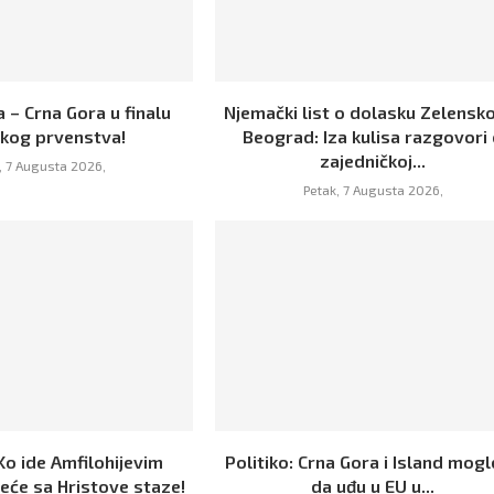
 – Crna Gora u finalu
Njemački list o dolasku Zelensk
skog prvenstva!
Beograd: Iza kulisa razgovori
zajedničkoj...
, 7 Augusta 2026,
Petak, 7 Augusta 2026,
Ko ide Amfilohijevim
Politiko: Crna Gora i Island mogl
eće sa Hristove staze!
da uđu u EU u...