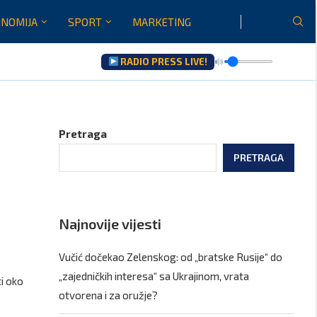
NOMIJA
SPORT
MARKETING
RADIO PRESS LIVE!
aću...
Pretraga
PRETRAGA
Najnovije vijesti
Vučić dočekao Zelenskog: od „bratske Rusije“ do
„zajedničkih interesa“ sa Ukrajinom, vrata
ti oko
otvorena i za oružje?