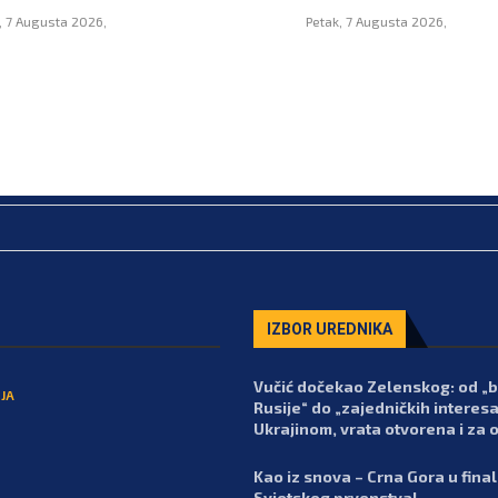
, 7 Augusta 2026,
Petak, 7 Augusta 2026,
IZBOR UREDNIKA
Vučić dočekao Zelenskog: od „
JA
Rusije“ do „zajedničkih interesa
Ukrajinom, vrata otvorena i za 
Kao iz snova – Crna Gora u fina
Svjetskog prvenstva!