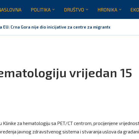
NASLOVNA
POLITIKA
DRUŠTVO
HRONIKA
EKO
 EU: Crna Gora nije dio inicijative za centre za migrante,...
ugovor za prvu fazu stambenog projekta na Veljem brdu vrijednu...
litičar: Obilazak skupštine s Dajkovićem više bio turistička posjeta, mor
bmanuo javnost: ASK nije dao ni usmeno ni pisano mišljenje...
anjak u državnoj kasi milijardu eura
za Eurokaz: Evropska unija ne briše identitet – ona pruža...
ematologiju vrijedan 15
u Klinike za hematologiju sa PET/CT centrom, procijenjene vrijednos
apređenja javnog zdravstvenog sistema i stvaranja uslova da građani