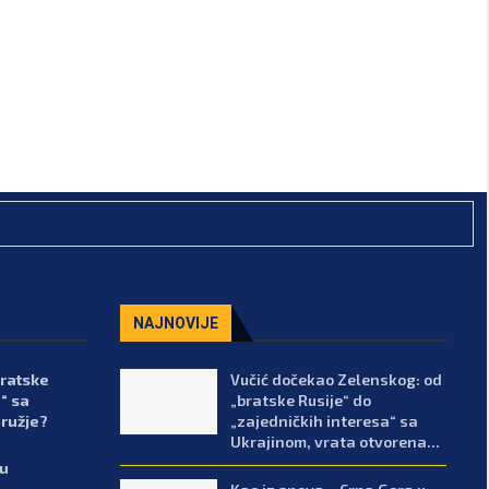
NAJNOVIJE
bratske
Vučić dočekao Zelenskog: od
“ sa
„bratske Rusije“ do
oružje?
„zajedničkih interesa“ sa
Ukrajinom, vrata otvorena...
lu