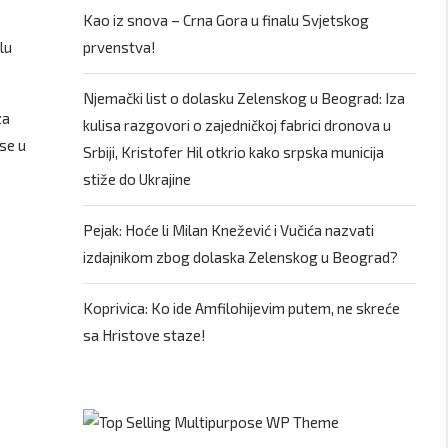
Kao iz snova – Crna Gora u finalu Svjetskog
lu
prvenstva!
Njemački list o dolasku Zelenskog u Beograd: Iza
za
kulisa razgovori o zajedničkoj fabrici dronova u
 se u
Srbiji, Kristofer Hil otkrio kako srpska municija
stiže do Ukrajine
Pejak: Hoće li Milan Knežević i Vučića nazvati
izdajnikom zbog dolaska Zelenskog u Beograd?
Koprivica: Ko ide Amfilohijevim putem, ne skreće
sa Hristove staze!