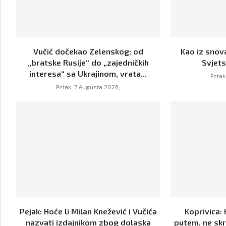
Vučić dočekao Zelenskog: od
Kao iz snova
„bratske Rusije“ do „zajedničkih
Svjet
interesa“ sa Ukrajinom, vrata...
Petak
Petak, 7 Augusta 2026,
Pejak: Hoće li Milan Knežević i Vučića
Koprivica: 
nazvati izdajnikom zbog dolaska
putem, ne skr