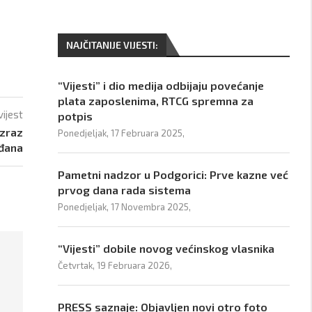
NAJČITANIJE VIJESTI:
“Vijesti” i dio medija odbijaju povećanje
plata zaposlenima, RTCG spremna za
vijest
potpis
izraz
Ponedjeljak, 17 Februara 2025,
ađana
Pametni nadzor u Podgorici: Prve kazne već
prvog dana rada sistema
Ponedjeljak, 17 Novembra 2025,
“Vijesti” dobile novog većinskog vlasnika
Četvrtak, 19 Februara 2026,
PRESS saznaje: Objavljen novi otro foto