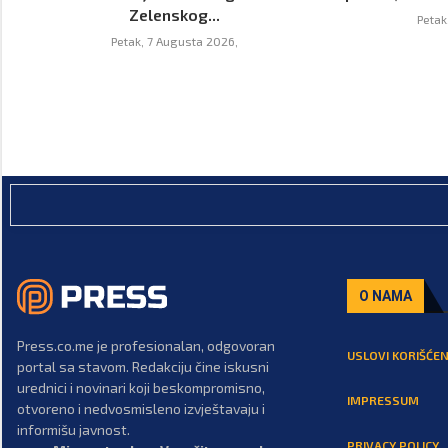
Zelenskog...
Petak
Petak, 7 Augusta 2026,
O NAMA
Press.co.me je profesionalan, odgovoran
USLOVI KORIŠĆEN
portal sa stavom. Redakciju čine iskusni
urednici i novinari koji beskompromisno,
IMPRESSUM
otvoreno i nedvosmisleno izvještavaju i
informišu javnost.
PRIVACY POLICY