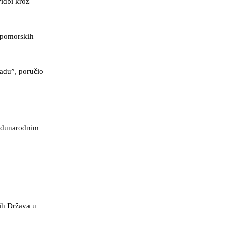
idbi kroz
i pomorskih
adu”, poručio
međunarodnim
ih Država u