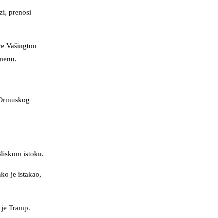
i, prenosi
će Vašington
emenu.
z Ormuskog
Bliskom istoku.
ko je istakao,
 je Tramp.