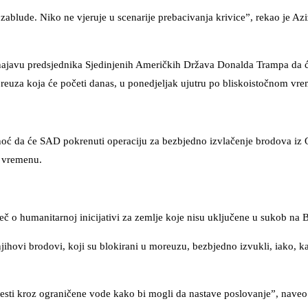
lude. Niko ne vjeruje u scenarije prebacivanja krivice”, rekao je Aziz
 najavu predsjednika Sjedinjenih Američkih Država Donalda Trampa da 
euza koja će početi danas, u ponedjeljak ujutru po bliskoistočnom vr
inoć da će SAD pokrenuti operaciju za bezbjedno izvlačenje brodova i
m vremenu.
ječ o humanitarnoj inicijativi za zemlje koje nisu uključene u sukob na 
hovi brodovi, koji su blokirani u moreuzu, bezbjedno izvukli, iako, ka
esti kroz ograničene vode kako bi mogli da nastave poslovanje”, naveo