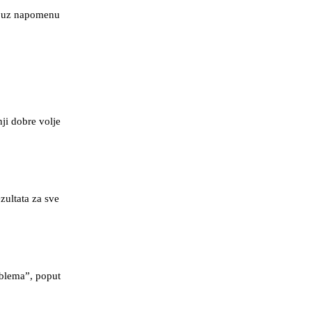
z, uz napomenu
ji dobre volje
zultata za sve
oblema”, poput