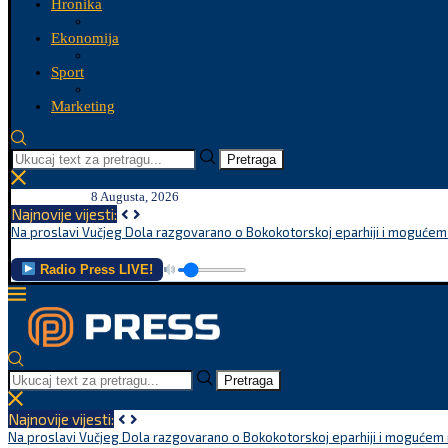
Hronika
Ekonomija
Sport
Marketing
Pretraga
8 Augusta, 2026
Najnovije vijesti:
Na proslavi Vučjeg Dola razgovarano o Bokokotorskoj eparhiji i mogućem r
Radio Press LIVE!
Pretraga
Najnovije vijesti:
Na proslavi Vučjeg Dola razgovarano o Bokokotorskoj eparhiji i mogućem r