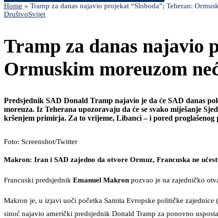
Home
»
Tramp za danas najavio projekat “Sloboda”; Teheran: Ormu
Društvo
Svijet
Tramp za danas najavio p
Ormuskim moreuzom neće
Predsjednik SAD Donald Tramp najavio je da će SAD danas pokr
moreuza. Iz Teherana upozoravaju da će se svako miješanje Sj
kršenjem primirja. Za to vrijeme, Libanci – i pored proglašenog 
Foto: Screenshot/Twitter
Makron: Iran i SAD zajedno da otvore Ormuz, Francuska ne učest
Francuski predsjednik
Emanuel Makron
pozvao je na zajedničko ot
Makron je, u izjavi uoči početka Samita Evropske političke zajednice 
sinoć najavio američki predsjednik Donald Tramp za ponovno uspos