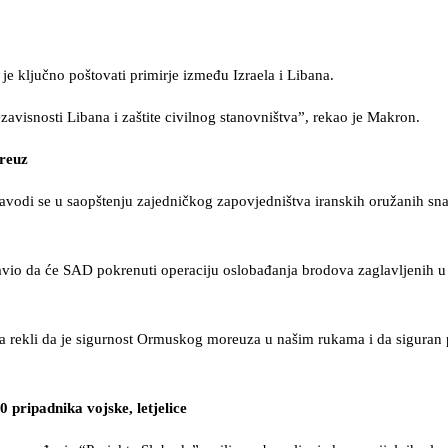
 je ključno poštovati primirje između Izraela i Libana.
zavisnosti Libana i zaštite civilnog stanovništva”, rekao je Makron.
reuz
avodi se u saopštenju zajedničkog zapovjedništva iranskih oružanih sn
avio da će SAD pokrenuti operaciju oslobađanja brodova zaglavljenih 
ta rekli da je sigurnost Ormuskog moreuza u našim rukama i da siguran
pripadnika vojske, letjelice