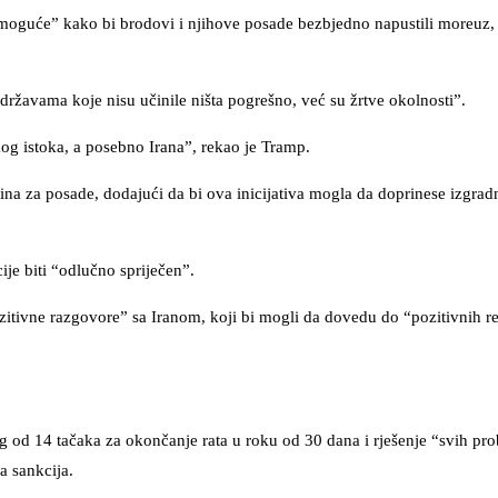
e moguće” kako bi brodovi i njihove posade bezbjedno napustili moreu
državama koje nisu učinile ništa pogrešno, već su žrtve okolnosti”.
og istoka, a posebno Irana”, rekao je Tramp.
na za posade, dodajući da bi ova inicijativa mogla da doprinese izgradn
je biti “odlučno spriječen”.
itivne razgovore” sa Iranom, koji bi mogli da dovedu do “pozitivnih re
 od 14 tačaka za okončanje rata u roku od 30 dana i rješenje “svih pr
a sankcija.