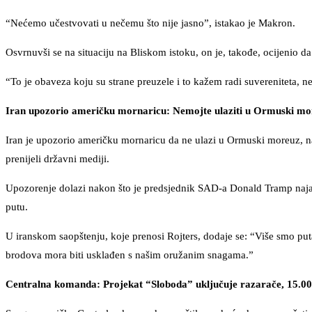
“Nećemo učestvovati u nečemu što nije jasno”, istakao je Makron.
Osvrnuvši se na situaciju na Bliskom istoku, on je, takođe, ocijenio da
“To je obaveza koju su strane preuzele i to kažem radi suvereniteta, ne
Iran upozorio američku mornaricu: Nemojte ulaziti u Ormuski mo
Iran je upozorio američku mornaricu da ne ulazi u Ormuski moreuz, n
prenijeli državni mediji.
Upozorenje dolazi nakon što je predsjednik SAD-a Donald Tramp naj
putu.
U iranskom saopštenju, koje prenosi Rojters, dodaje se: “Više smo pu
brodova mora biti usklađen s našim oružanim snagama.”
Centralna komanda: Projekat “Sloboda” uključuje razarače, 15.000 