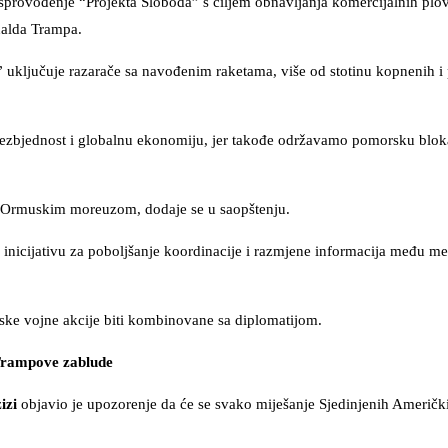
sprovođenje “Projekta Sloboda” s ciljem obnavljanja komercijalnih plov
alda Trampa.
 uključuje razarače sa navođenim raketama, više od stotinu kopnenih 
ezbjednost i globalnu ekonomiju, jer takođe održavamo pomorsku blok
ju Ormuskim moreuzom, dodaje se u saopštenju.
vu inicijativu za poboljšanje koordinacije i razmjene informacija među 
ske vojne akcije biti kombinovane sa diplomatijom.
Trampove zablude
izi
objavio je upozorenje da će se svako miješanje Sjedinjenih Američk