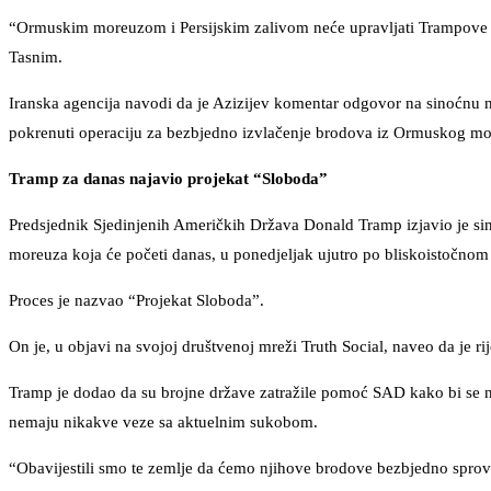
“Ormuskim moreuzom i Persijskim zalivom neće upravljati Trampove zab
Tasnim.
Iranska agencija navodi da je Azizijev komentar odgovor na sinoćnu
pokrenuti operaciju za bezbjedno izvlačenje brodova iz Ormuskog mor
Tramp za danas najavio projekat “Sloboda”
Predsjednik Sjedinjenih Američkih Država Donald Tramp izjavio je s
moreuza koja će početi danas, u ponedjeljak ujutro po bliskoistočno
Proces je nazvao “Projekat Sloboda”.
On je, u objavi na svojoj društvenoj mreži Truth Social, naveo da je ri
Tramp je dodao da su brojne države zatražile pomoć SAD kako bi se nji
nemaju nikakve veze sa aktuelnim sukobom.
“Obavijestili smo te zemlje da ćemo njihove brodove bezbjedno sprov