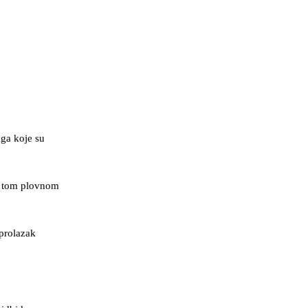
aga koje su
u tom plovnom
 prolazak