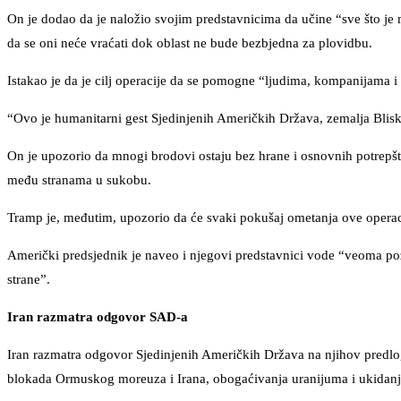
On je dodao da je naložio svojim predstavnicima da učine “sve što j
da se oni neće vraćati dok oblast ne bude bezbjedna za plovidbu.
Istakao je da je cilj operacije da se pomogne “ljudima, kompanijama i 
“Ovo je humanitarni gest Sjedinjenih Američkih Država, zemalja Blisk
On je upozorio da mnogi brodovi ostaju bez hrane i osnovnih potrepšti
među stranama u sukobu.
Tramp je, međutim, upozorio da će svaki pokušaj ometanja ove operaci
Američki predsjednik je naveo i njegovi predstavnici vode “veoma poz
strane”.
Iran razmatra odgovor SAD-a
Iran razmatra odgovor Sjedinjenih Američkih Država na njihov predlog
blokada Ormuskog moreuza i Irana, obogaćivanja uranijuma i ukidanj