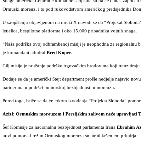
Snage američke Centralne komande saopštile su da će danas započeti 
Ormuski moreuz, i to pod rukovodstvom američkog predsjednika Don
U saopštenju objavljenom na mreži X navodi se da “Projekat Sloboda”
letjelica, bespilotne platforme i oko 15.000 pripadnika vojnih snaga.
“Naša podrška ovoj odbrambenoj misiji je neophodna za regionalnu b
je komandant admiral
Bred Kuper
.
Cilj misije je pružanje podrške trgovačkim brodovima koji tranzitira
Dodaje se da je američki Stejt department prošle nedjelje najavio no
partnerima u podršci pomorskoj bezbjednosti u moreuzu.
Pored toga, ističe se da će tokom izvođenja “Projekta Sloboda” pomor
Azizi: Ormuskim moreuzom i Persijskim zalivom neće upravljati 
Šef Komisije za nacionalnu bezbjednost parlamenta Irana
Ebrahim Az
novi pomorski režim Ormuskog moreuza smatrati kršenjem primirja.