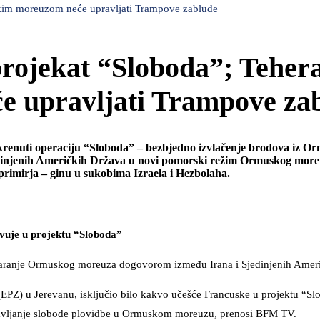
skim moreuzom neće upravljati Trampove zablude
rojekat “Sloboda”; Teher
 upravljati Trampove za
enuti operaciju “Sloboda” – bezbjedno izvlačenje brodova iz O
edinjenih Američkih Država u novi pomorski režim Ormuskog more
primirja – ginu u sukobima Izraela i Hezbolaha.
vuje u projektu “Sloboda”
varanje Ormuskog moreuza dogovorom između Irana i Sjedinjenih Amer
(EPZ) u Jerevanu, isključio bilo kakvo učešće Francuske u projektu “Slo
tavljanje slobode plovidbe u Ormuskom moreuzu, prenosi BFM TV.