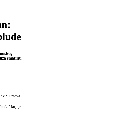
an:
blude
rmuskog
uza smatrati
ičkih Država.
boda” koji je