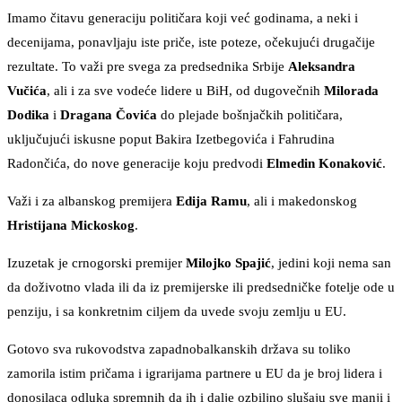
Imamo čitavu generaciju političara koji već godinama, a neki i
decenijama, ponavljaju iste priče, iste poteze, očekujući drugačije
rezultate. To važi pre svega za predsednika Srbije
Aleksandra
Vučića
, ali i za sve vodeće lidere u BiH, od dugovečnih
Milorada
Dodika
i
Dragana Čovića
do plejade bošnjačkih političara,
uključujući iskusne poput Bakira Izetbegovića i Fahrudina
Radončića, do nove generacije koju predvodi
Elmedin Konaković
.
Važi i za albanskog premijera
Edija Ramu
, ali i makedonskog
Hristijana Mickoskog
.
Izuzetak je crnogorski premijer
Milojko Spajić
, jedini koji nema san
da doživotno vlada ili da iz premijerske ili predsedničke fotelje ode u
penziju, i sa konkretnim ciljem da uvede svoju zemlju u EU.
Gotovo sva rukovodstva zapadnobalkanskih država su toliko
zamorila istim pričama i igrarijama partnere u EU da je broj lidera i
donosilaca odluka spremnih da ih i dalje ozbiljno slušaju sve manji i