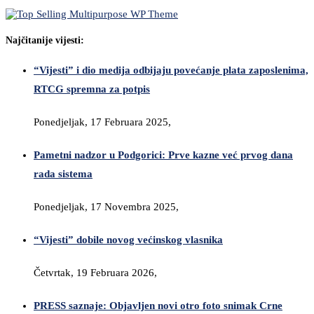
Najčitanije vijesti:
“Vijesti” i dio medija odbijaju povećanje plata zaposlenima,
RTCG spremna za potpis
Ponedjeljak, 17 Februara 2025,
Pametni nadzor u Podgorici: Prve kazne već prvog dana
rada sistema
Ponedjeljak, 17 Novembra 2025,
“Vijesti” dobile novog većinskog vlasnika
Četvrtak, 19 Februara 2026,
PRESS saznaje: Objavljen novi otro foto snimak Crne