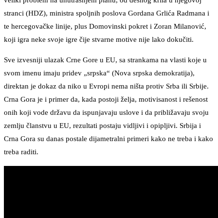
veliki problem na unutrašnjem planu, od desnog krila u njegovoj
stranci (HDZ), ministra spoljnih poslova Gordana Grlića Radmana i
te hercegovačke linije, plus Domovinski pokret i Zoran Milanović,
koji igra neke svoje igre čije stvarne motive nije lako dokučiti.
Sve izvesniji ulazak Crne Gore u EU, sa strankama na vlasti koje u
svom imenu imaju pridev „srpska“ (Nova srpska demokratija),
direktan je dokaz da niko u Evropi nema ništa protiv Srba ili Srbije.
Crna Gora je i primer da, kada postoji želja, motivisanost i rešenost
onih koji vode državu da ispunjavaju uslove i da približavaju svoju
zemlju članstvu u EU, rezultati postaju vidljivi i opipljivi. Srbija i
Crna Gora su danas postale dijametralni primeri kako ne treba i kako
treba raditi.