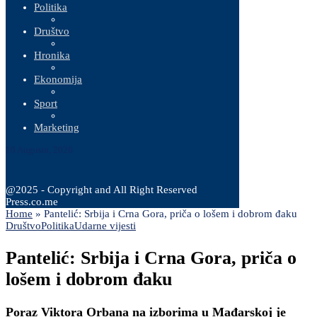
Politika
Društvo
Hronika
Ekonomija
Sport
Marketing
10 Augusta, 2026
@2025 - Copyright and All Right Reserved
Press.co.me
Home
»
Pantelić: Srbija i Crna Gora, priča o lošem i dobrom đaku
Društvo
Politika
Udarne vijesti
Pantelić: Srbija i Crna Gora, priča o
lošem i dobrom đaku
Poraz Viktora Orbana na izborima u Mađarskoj je