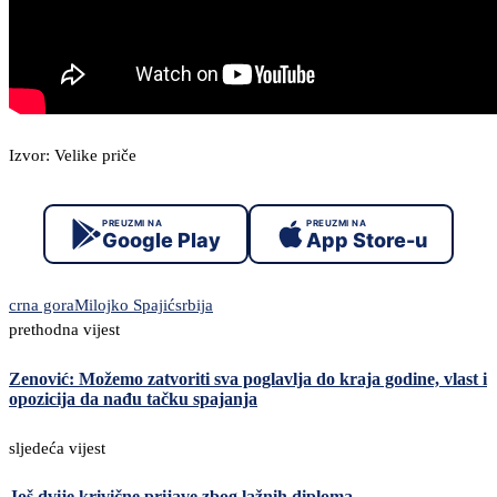
Izvor: Velike priče
PREUZMI NA
PREUZMI NA
Google Play
App Store-u
crna gora
Milojko Spajić
srbija
prethodna vijest
Zenović: Možemo zatvoriti sva poglavlja do kraja godine, vlast i
opozicija da nađu tačku spajanja
sljedeća vijest
Još dvije krivične prijave zbog lažnih diploma