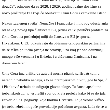
događa“, odnosno da su 2028. i 2029. godina realno dostižne za
novo proširenje EU koje će obuhvatiti Crnu Goru i verovatno Island.
Nakon „zelenog svetla“ Nemačke i Francuske i njihovog odustajanja
od nekog novog tipa članstva u EU, jedini veliki politički problem za
Crnu Goru na poslednjoj milji do članstva u EU je spor sa
Hrvatskom. U EU pokušavaju da objasnne crnogorskim partnerima
da se teška politička pitanja ne ostavljaju za kraj jer ona oduzimaju
mnogo više vremena i u Briselu, i u državama članicama, i na
domaćem terenu.
Crna Gora ima priliku da zatvori sporna pitanja sa Hrvatskom u
narednih nekoliko nedelja, i to na premijerskom nivou, gde bi Spajić
i Plenković trebalo da odigraju glavne uloge. Tu šansu apsolutno
treba iskoristiti, to jest rešiti spor do kraja proleća kako bi se do jula
zatvorilo i 31. poglavlje koje blokira Hrvatska. To je veoma važno
jer treba izbeći moguće provokacije početkom avgusta, kada će se u