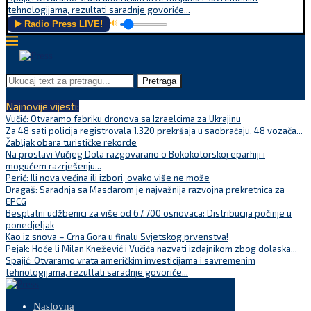
tehnologijama, rezultati saradnje govoriće...
▶️ Radio Press LIVE!
🔊
Pretraga
Najnovije vijesti:
Vučić: Otvaramo fabriku dronova sa Izraelcima za Ukrajinu
Za 48 sati policija registrovala 1.320 prekršaja u saobraćaju, 48 vozača...
Žabljak obara turističke rekorde
Na proslavi Vučjeg Dola razgovarano o Bokokotorskoj eparhiji i
mogućem razrješenju...
Perić: Ili nova većina ili izbori, ovako više ne može
Dragaš: Saradnja sa Masdarom je najvažnija razvojna prekretnica za
EPCG
Besplatni udžbenici za više od 67.700 osnovaca: Distribucija počinje u
ponedjeljak
Kao iz snova – Crna Gora u finalu Svjetskog prvenstva!
Pejak: Hoće li Milan Knežević i Vučića nazvati izdajnikom zbog dolaska...
Spajić: Otvaramo vrata američkim investicijama i savremenim
tehnologijama, rezultati saradnje govoriće...
Naslovna