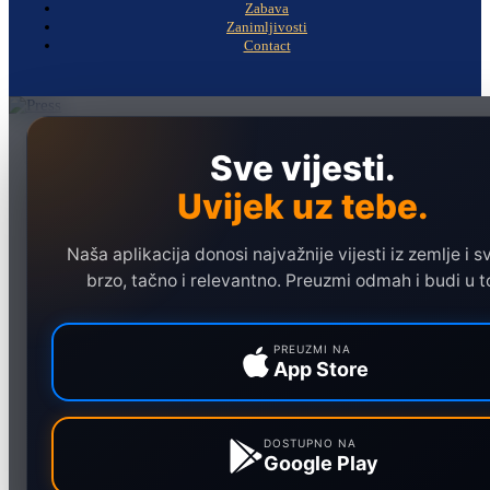
Zabava
Zanimljivosti
Contact
Naslovna
Sve vijesti.
Politika
Uvijek uz tebe.
Društvo
Hronika
Naša aplikacija donosi najvažnije vijesti iz zemlje i sv
Ekonomija
brzo, tačno i relevantno. Preuzmi odmah i budi u t
Sport
Marketing
PREUZMI NA
App Store
DOSTUPNO NA
Google Play