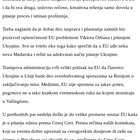
i da bi sva druga, uslovno rečeno, kreativna rešenja samo dovela u
pitanje proces i smisao proširenja.
Treba naglasiti da je dobar deo rasprava i plasiranja zamisli bio
proizvod opterećenosti EU problemom Viktora Orbana i pitanjem
Ukrajine. Sve se vrtelo oko toga kako sprečiti da u EU uđe neka
nova Mađarska i rešiti na adekvatan način pitanje Ukrajine.
Trampova administracija vrši veliki pritisak na EU da članstvo
Ukrajine u Uniji bude deo sveobuhvatnog sporazuma sa Rusijom o
zaključivanju mira. Međutim, EU nije spremna za takav potez,
pogotovo ne u tako kratkom vremenskom roku na kojem insistiraju
u Vašingtonu.
U prethodnih par nedelja došlo je do velike promene unutar EU kada
je u pitanju odnos prema Crnoj Gori. Prema rečima naših kontakata,
koji su veoma dobro upoznati sa crnogorskim dosijeom ili rade na
njemu, u Briselu su svi shvatili da se „proširenje na Crnu Goru