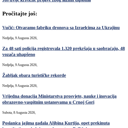
Pročitajte još:
Vučić: Otvaramo fabriku dronova sa Izraelcima za Ukrajinu
Nedjelja, 9 Augusta 2026,
Za 48 sati policija registrovala 1.320 prekršaja u saobraćaju, 48
vozača uhapšeno
Nedjelja, 9 Augusta 2026,
Žabljak obara turističke rekorde
Nedjelja, 9 Augusta 2026,
Vrijedna donacija Ministarstva prosvjete, nauke i inovacija
obrazovno-vaspitnim ustanovama u Crnoj Gori
Subota, 8 Augusta 2026,
Poslanica jajima gađala Aljbina Kurtija, opet prekinuta