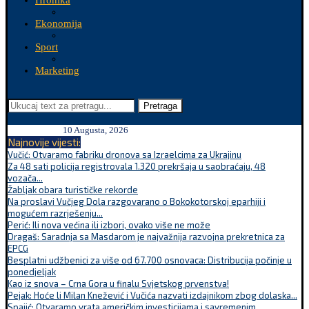
Hronika
Ekonomija
Sport
Marketing
Pretraga
10 Augusta, 2026
Najnovije vijesti:
Vučić: Otvaramo fabriku dronova sa Izraelcima za Ukrajinu
Za 48 sati policija registrovala 1.320 prekršaja u saobraćaju, 48
vozača...
Žabljak obara turističke rekorde
Na proslavi Vučjeg Dola razgovarano o Bokokotorskoj eparhiji i
mogućem razrješenju...
Perić: Ili nova većina ili izbori, ovako više ne može
Dragaš: Saradnja sa Masdarom je najvažnija razvojna prekretnica za
EPCG
Besplatni udžbenici za više od 67.700 osnovaca: Distribucija počinje u
ponedjeljak
Kao iz snova – Crna Gora u finalu Svjetskog prvenstva!
Pejak: Hoće li Milan Knežević i Vučića nazvati izdajnikom zbog dolaska...
Spajić: Otvaramo vrata američkim investicijama i savremenim