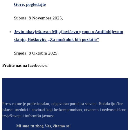
Gore, pogledajte
Subota, 8 Novembra 2025,
Jevto obavještavao Mijajlovićevu grupu o Amfilohijevom
stanju, Bošković: „Za muštuluk bih pozlatio“
Srijeda, 8 Oktobra 2025,
Pratite nas na facebook-u
Press.co.me je profesionalan, odgovoran portal sa stavom. Redakciju čine
iskusni urednici i novinari koji beskompromisno, otvoreno i nedvosmisleno
izvještavaju i informišu javnost.
Mi smo tu zbog Vas, čitamo se!