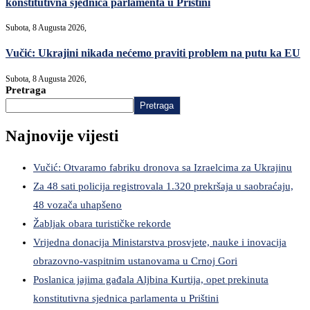
konstitutivna sjednica parlamenta u Prištini
Subota, 8 Augusta 2026,
Vučić: Ukrajini nikada nećemo praviti problem na putu ka EU
Subota, 8 Augusta 2026,
Pretraga
Pretraga
Najnovije vijesti
Vučić: Otvaramo fabriku dronova sa Izraelcima za Ukrajinu
Za 48 sati policija registrovala 1.320 prekršaja u saobraćaju,
48 vozača uhapšeno
Žabljak obara turističke rekorde
Vrijedna donacija Ministarstva prosvjete, nauke i inovacija
obrazovno-vaspitnim ustanovama u Crnoj Gori
Poslanica jajima gađala Aljbina Kurtija, opet prekinuta
konstitutivna sjednica parlamenta u Prištini