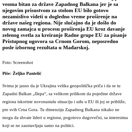
veoma bitan za države Zapadnog Balkana jer je sa
njegovim prisustvom za stolom EU bilo gotovo
nezamislivo videti u dogledno vreme proširenje na
države našeg regiona. Nije slučajno da je došlo do
novog zamajca u procesu proširenja EU kroz davanje
zelenog svetla za kreiranje Radne grupe EU za pisanje
Pristupnog ugovora sa Crnom Gorom, neposredno
posle izbornog rezultata u Mađarskoj.
Foto: Screenshot
Piše: Željko Pantelić
Svima je jasno da je Ukrajina velika geopolitička priča i da se tu
Zapadni Balkan „šlepa“, sa velikom prilikom da pojedine države
regiona iskoriste novonastalu situaciju i uđu u EU ili joj se približe,
pre svih Crna Gora. Tu dimenziju Zapadnog Balkana nikako ne
mogu da shvate lideri u regionu, pogotovo dugovečni, sa interesima
koji se ne zaustavljaju samo na politici.