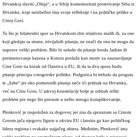
Hrvatskoj slaviti „Oluja“, a u Srbiji komemorirati proterivanje Srba iz
Hrvatske, koje neizbežno ima svoje refleksije i na političke prilike u
Crnoj Gori.
To što je bilateralni spor sa Hrvatskom zbir relativno malih ili, za one
koji gledaju sa strane, trivijalnih pitanja, ne znači da ona ne mogu da
naprave veliki problem. Bilo bi suludo da pitanje broda Jadran ili
preimenovanje bazena u Kotoru posluže kao motiv za zaustavljanje
Crne Gore na korak od članstva u EU, ili da ta dva spora budu
pitanje principa crnogorske politike. Podgorica bi trebalo da proguta
te „žabe“ jer oko pomenutih pitanja neće ići pritisak na Hrvatsku,
već na Crnu Goru. U takvoj konstelaciji bolje je odmah rešiti
problem pre nego što preraste u nešto mnogo komplikovanije.
Plenković je raspoložen za dogovor, jer zna da sporazum sa Crnom
Gorom jača njegovu figuru u okviru EU i lansira ga kao političkog
lidera regiona i svakako najjačeg aktera. Međutim, Plenković ima