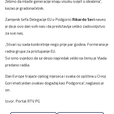
Želimo da mlađe generacije imaju visoku svijet o idealima“,
kazao je gradonačelnik.
Zamjenik šefa Delegacije EU u Podgorici
Rikardo Seri
naveo
je da je ovo dan svih nas i da predstavlja veliko zadovoljstvo
za sve nas.
„Stvari su sada konkretnije nego prije par godina. Formirana je
radna grupa za pristupanje EU.
Svi smo svjedoci da se desio napredak veliki na čemu je Vlada
predano radila.
Dan Evrope trajaće cijelog mjeseca i svaka će opština u Crnoj
Gori imati jedan ovakav događaj kao Podgorica“, naglasio je
on.
Izvor: Portal RTV PG