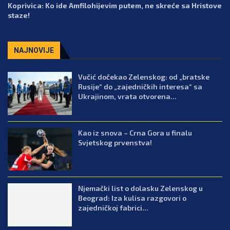
Koprivica: Ko ide Amfilohijevim putem, ne skreće sa Hristove
staze!
NAJNOVIJE
Vučić dočekao Zelenskog: od „bratske
Rusije“ do „zajedničkih interesa“ sa
Ukrajinom, vrata otvorena...
Kao iz snova – Crna Gora u finalu
Svjetskog prvenstva!
Njemački list o dolasku Zelenskog u
Beograd: Iza kulisa razgovori o
zajedničkoj fabrici...