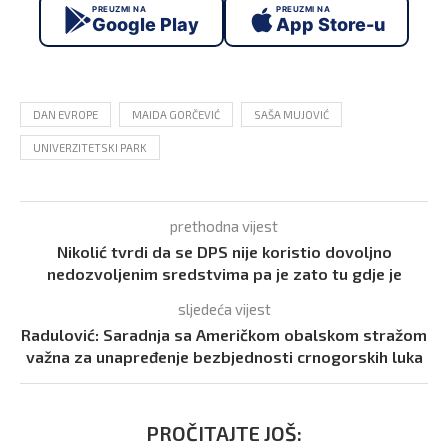
PREUZMI NA
PREUZMI NA
Google Play
App Store-u
DAN EVROPE
MAIDA GORČEVIĆ
SAŠA MUJOVIĆ
UNIVERZITETSKI PARK
prethodna vijest
Nikolić tvrdi da se DPS nije koristio dovoljno
nedozvoljenim sredstvima pa je zato tu gdje je
sljedeća vijest
Radulović: Saradnja sa Američkom obalskom stražom
važna za unapređenje bezbjednosti crnogorskih luka
PROČITAJTE JOŠ: