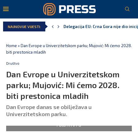
Potpisan ugovor za prvu fazu stambeno
NAJNOVIJE VIJESTI:
Danski političar: Obilazak skupštine s 
Kljajić obmanuo javnost: ASK nije dao 
Srbija: Manjak u državnoj kasi milijar
Ivanović za Eurokaz: Evropska unija ne
Home
»
Dan Evrope u Univerzitetskom parku; Mujović: Mi ćemo 2028.
biti prestonica mladih
Društvo
Dan Evrope u Univerzitetskom
parku; Mujović: Mi ćemo 2028.
biti prestonica mladih
Dan Evrope danas se obilježava u
Univerzitetskom parku.
Foto: RTV PG