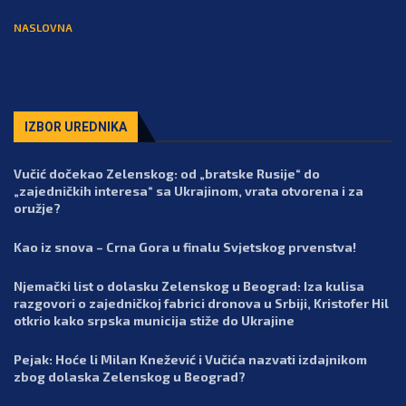
NASLOVNA
IZBOR UREDNIKA
Vučić dočekao Zelenskog: od „bratske Rusije“ do
„zajedničkih interesa“ sa Ukrajinom, vrata otvorena i za
oružje?
Kao iz snova – Crna Gora u finalu Svjetskog prvenstva!
Njemački list o dolasku Zelenskog u Beograd: Iza kulisa
razgovori o zajedničkoj fabrici dronova u Srbiji, Kristofer Hil
otkrio kako srpska municija stiže do Ukrajine
Pejak: Hoće li Milan Knežević i Vučića nazvati izdajnikom
zbog dolaska Zelenskog u Beograd?