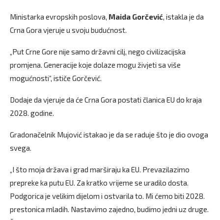
Ministarka evropskih poslova,
Maida Gorčević
, istakla je da
Crna Gora vjeruje u svoju budućnost.
„Put Crne Gore nije samo državni cilj, nego civilizacijska
promjena. Generacije koje dolaze mogu živjeti sa više
mogućnosti“, ističe Gorčević.
Dodaje da vjeruje da će Crna Gora postati članica EU do kraja
2028. godine.
Gradonačelnik Mujović istakao je da se raduje što je dio ovoga
svega.
„I što moja država i grad marširaju ka EU. Prevazilazimo
prepreke ka putu EU. Za kratko vrijeme se uradilo dosta.
Podgorica je velikim dijelom i ostvarila to. Mi ćemo biti 2028.
prestonica mladih. Nastavimo zajedno, budimo jedni uz druge.