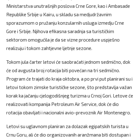
Ministarstva unutrašnjih poslova Crne Gore, kao i Ambasade
Republike Srbije u Kairu, u skladu sa medjudržavnim
sporazumom o pružanju konzularnih usluga izmedju Crne
Gore i Srbije. Njihova efikasna saradnja sa turističkim
sektorom omogućila je da se vizne procedure uspješno
realizuju i tokom zahtjevne ljetnje sezone.
Tokom jula čarter letovi će saobraćati jednom sedmično, dok
će od avgusta broj rotacija biti povećan na tri sedmično.
Program će trajati do kraja oktobra, a po prvi put planirani su i
letovi tokom zimske turističke sezone, što predstavlja važan
korak ka jačanju cjelogodišnjeg turizma u Crnoj Gori. Letove će
realizovati kompanija Petroleum Air Service, dok će dio
rotacija obavljati i nacionalni avio-prevoznik Air Montenegro.
Letovi su uglavnom planiran za dolazak egipatskih turista u
Crnu Goru, ali će dio organizovanih aranžmana biti dostupan i