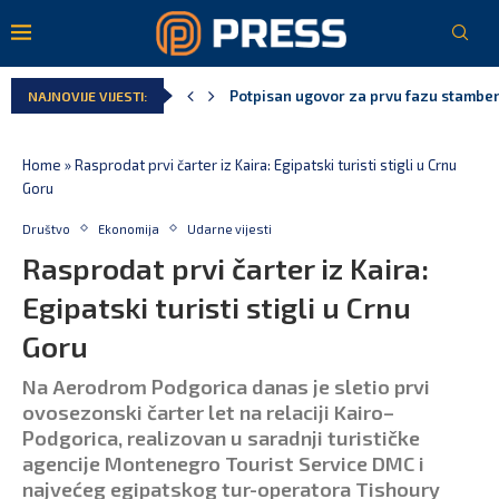
Danski političar: Obilazak skupštine s 
NAJNOVIJE VIJESTI:
Kljajić obmanuo javnost: ASK nije dao 
Srbija: Manjak u državnoj kasi milijar
Ivanović za Eurokaz: Evropska unija ne
Spajić: Snažno podržavamo domaće fest
Home
»
Rasprodat prvi čarter iz Kaira: Egipatski turisti stigli u Crnu
Goru
Društvo
Ekonomija
Udarne vijesti
Rasprodat prvi čarter iz Kaira:
Egipatski turisti stigli u Crnu
Goru
Na Aerodrom Podgorica danas je sletio prvi
ovosezonski čarter let na relaciji Kairo–
Podgorica, realizovan u saradnji turističke
agencije Montenegro Tourist Service DMC i
najvećeg egipatskog tur-operatora Tishoury