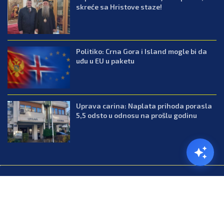
skreće sa Hristove staze!
Politiko: Crna Gora i Island mogle bi da
uđu u EU u paketu
Uprava carina: Naplata prihoda porasla
5,5 odsto u odnosu na prošlu godinu
@2026.All Right Reserved. Designed and Developed by Press.co.me
Balkan
Kuhinja
Lifestyle
Zabava
Zanimljivosti
Contact