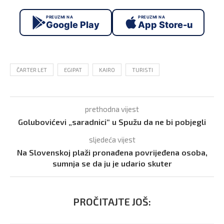
PREUZMI NA
PREUZMI NA
Google Play
App Store-u
ČARTER LET
EGIPAT
KAIRO
TURISTI
prethodna vijest
Golubovićevi „saradnici“ u Spužu da ne bi pobjegli
sljedeća vijest
Na Slovenskoj plaži pronađena povrijeđena osoba,
sumnja se da ju je udario skuter
PROČITAJTE JOŠ: