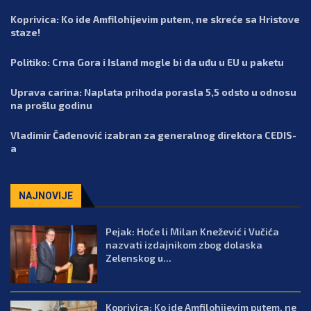
Koprivica: Ko ide Amfilohijevim putem, ne skreće sa Hristove
staze!
Politiko: Crna Gora i Island mogle bi da uđu u EU u paketu
Uprava carina: Naplata prihoda porasla 5,5 odsto u odnosu
na prošlu godinu
Vladimir Čađenović izabran za generalnog direktora CEDIS-
a
NAJNOVIJE
Pejak: Hoće li Milan Knežević i Vučića
nazvati izdajnikom zbog dolaska
Zelenskog u...
Koprivica: Ko ide Amfilohijevim putem, ne