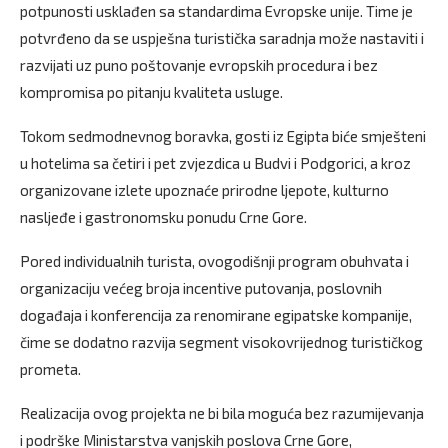
potpunosti usklađen sa standardima Evropske unije. Time je
potvrđeno da se uspješna turistička saradnja može nastaviti i
razvijati uz puno poštovanje evropskih procedura i bez
kompromisa po pitanju kvaliteta usluge.
Tokom sedmodnevnog boravka, gosti iz Egipta biće smješteni
u hotelima sa četiri i pet zvjezdica u Budvi i Podgorici, a kroz
organizovane izlete upoznaće prirodne ljepote, kulturno
nasljeđe i gastronomsku ponudu Crne Gore.
Pored individualnih turista, ovogodišnji program obuhvata i
organizaciju većeg broja incentive putovanja, poslovnih
događaja i konferencija za renomirane egipatske kompanije,
čime se dodatno razvija segment visokovrijednog turističkog
prometa.
Realizacija ovog projekta ne bi bila moguća bez razumijevanja
i podrške Ministarstva vanjskih poslova Crne Gore,