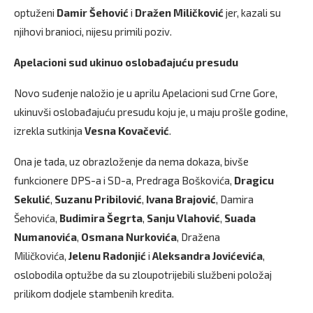
optuženi
Damir Šehović
i
Dražen Miličković
jer, kazali su
njihovi branioci, nijesu primili poziv.
Apelacioni sud ukinuo oslobađajuću presudu
Novo suđenje naložio je u aprilu Apelacioni sud Crne Gore,
ukinuvši oslobađajuću presudu koju je, u maju prošle godine,
izrekla sutkinja
Vesna Kovačević
.
Ona je tada, uz obrazloženje da nema dokaza, bivše
funkcionere DPS-a i SD-a, Predraga Boškovića,
Dragicu
Sekulić
,
Suzanu Pribilović
,
Ivana Brajović
, Damira
Šehovića,
Budimira Šegrta
,
Sanju Vlahović
,
Suada
Numanovića
,
Osmana Nurkovića
, Dražena
Miličkovića,
Jelenu Radonjić
i
Aleksandra Jovićevića
,
oslobodila optužbe da su zloupotrijebili službeni položaj
prilikom dodjele stambenih kredita.