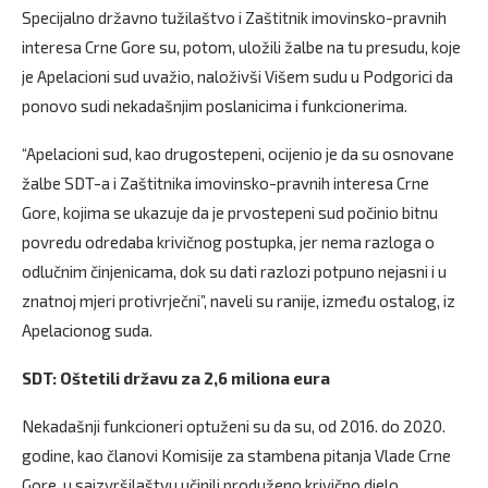
Specijalno državno tužilaštvo i Zaštitnik imovinsko-pravnih
interesa Crne Gore su, potom, uložili žalbe na tu presudu, koje
je Apelacioni sud uvažio, naloživši Višem sudu u Podgorici da
ponovo sudi nekadašnjim poslanicima i funkcionerima.
“Apelacioni sud, kao drugostepeni, ocijenio je da su osnovane
žalbe SDT-a i Zaštitnika imovinsko-pravnih interesa Crne
Gore, kojima se ukazuje da je prvostepeni sud počinio bitnu
povredu odredaba krivičnog postupka, jer nema razloga o
odlučnim činjenicama, dok su dati razlozi potpuno nejasni i u
znatnoj mjeri protivrječni”, naveli su ranije, između ostalog, iz
Apelacionog suda.
SDT: Oštetili državu za 2,6 miliona eura
Nekadašnji funkcioneri optuženi su da su, od 2016. do 2020.
godine, kao članovi Komisije za stambena pitanja Vlade Crne
Gore, u saizvršilaštvu učinili produženo krivično djelo