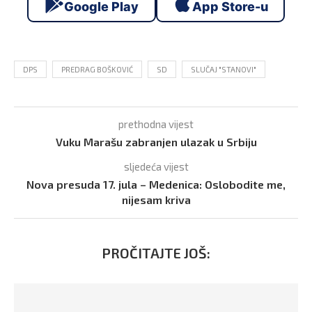
Google Play
App Store-u
DPS
PREDRAG BOŠKOVIĆ
SD
SLUČAJ "STANOVI"
prethodna vijest
Vuku Marašu zabranjen ulazak u Srbiju
sljedeća vijest
Nova presuda 17. jula – Medenica: Oslobodite me,
nijesam kriva
PROČITAJTE JOŠ: