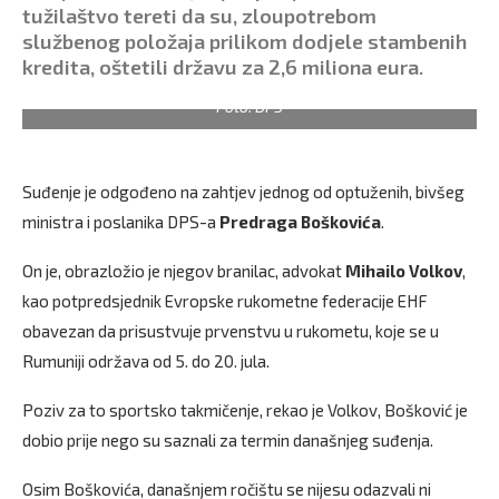
tužilaštvo tereti da su, zloupotrebom
službenog položaja prilikom dodjele stambenih
kredita, oštetili državu za 2,6 miliona eura.
Foto: DPS
Suđenje je odgođeno na zahtjev jednog od optuženih, bivšeg
ministra i poslanika DPS-a
Predraga Boškovića
.
On je, obrazložio je njegov branilac, advokat
Mihailo Volkov
,
kao potpredsjednik Evropske rukometne federacije EHF
obavezan da prisustvuje prvenstvu u rukometu, koje se u
Rumuniji održava od 5. do 20. jula.
Poziv za to sportsko takmičenje, rekao je Volkov, Bošković je
dobio prije nego su saznali za termin današnjeg suđenja.
Osim Boškovića, današnjem ročištu se nijesu odazvali ni