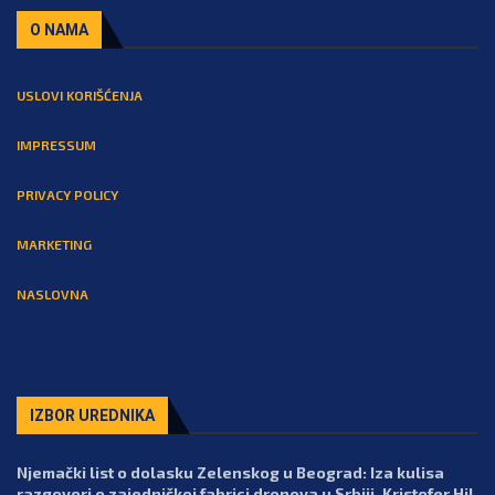
O NAMA
USLOVI KORIŠĆENJA
IMPRESSUM
PRIVACY POLICY
MARKETING
NASLOVNA
IZBOR UREDNIKA
Njemački list o dolasku Zelenskog u Beograd: Iza kulisa
razgovori o zajedničkoj fabrici dronova u Srbiji, Kristofer Hil