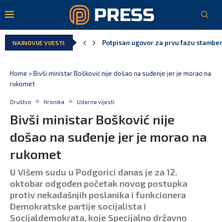
Danski političar: Obilazak skupštine s 
NAJNOVIJE VIJESTI:
Kljajić obmanuo javnost: ASK nije dao 
Srbija: Manjak u državnoj kasi milijar
Ivanović za Eurokaz: Evropska unija ne
Spajić: Snažno podržavamo domaće fest
Home
»
Bivši ministar Bošković nije došao na suđenje jer je morao na
rukomet
Društvo
Hronika
Udarne vijesti
Bivši ministar Bošković nije
došao na suđenje jer je morao na
rukomet
U Višem sudu u Podgorici danas je za 12.
oktobar odgođen početak novog postupka
protiv nekadašnjih poslanika i funkcionera
Demokratske partije socijalista i
Socijaldemokrata, koje Specijalno državno