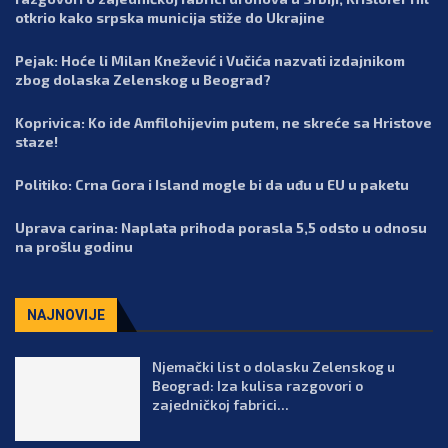
otkrio kako srpska municija stiže do Ukrajine
Pejak: Hoće li Milan Knežević i Vučića nazvati izdajnikom
zbog dolaska Zelenskog u Beograd?
Koprivica: Ko ide Amfilohijevim putem, ne skreće sa Hristove
staze!
Politiko: Crna Gora i Island mogle bi da uđu u EU u paketu
Uprava carina: Naplata prihoda porasla 5,5 odsto u odnosu
na prošlu godinu
NAJNOVIJE
Njemački list o dolasku Zelenskog u
Beograd: Iza kulisa razgovori o
zajedničkoj fabrici...