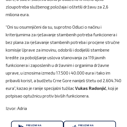
zloupotreba službenog položaja i oštetili državu za 2,6
miliona eura.
“Oni su osumnjičeni da su, suprotno Odluci o načinu i
kriterijumima za rješavanje stambenih potreba funkcionera i
bez plana za rješavanje stambenih potreba i procjene stručne
komisije Uprave za imovinu, odobrili i dodijelili stambene
kredite za poboljšanje uslova stanovanja za 119 javnih
funkcionera i zaposlenih u državnim i organima državne
uprave, u iznosima između 17.500 i 40.000 eura i tako im
pribavili korist, a budžetu Crne Gore nanijeli štetu od 2.604.740
eura”, kazao je ranije specijalni tužilac
Vukas Radonjić
, koji je
potpisao optužnicu protiv bivših funkcionera.
Izvor: Adria
PREUZMI NA
PREUZMI NA