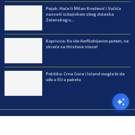
Pejak: Hoće li Milan Knežević i Vučića
nazvati izdajnikom zbog dolaska
Zelenskog u...
Koprivica: Ko ide Amfilohijevim putem, ne
skreće sa Hristove staze!
Politiko: Crna Gora i Island mogle bi da
uđu u EU u paketu
@2026.All Right Reserved. Designed and Developed by Press.co.me
Balkan
Kuhinja
Lifestyle
Zabava
Zanimljivosti