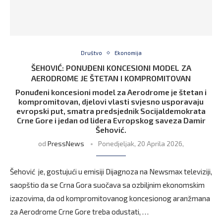
Društvo
Ekonomija
ŠEHOVIĆ: PONUĐENI KONCESIONI MODEL ZA
AERODROME JE ŠTETAN I KOMPROMITOVAN
Ponuđeni koncesioni model za Aerodrome je štetan i
kompromitovan, djelovi vlasti svjesno usporavaju
evropski put, smatra predsjednik Socijaldemokrata
Crne Gore i jedan od lidera Evropskog saveza Damir
Šehović.
od
PressNews
Ponedjeljak, 20 Aprila 2026,
Šehović je, gostujući u emisiji Dijagnoza na Newsmax televiziji,
saopštio da se Crna Gora suočava sa ozbiljnim ekonomskim
izazovima, da od kompromitovanog koncesionog aranžmana
za Aerodrome Crne Gore treba odustati, …