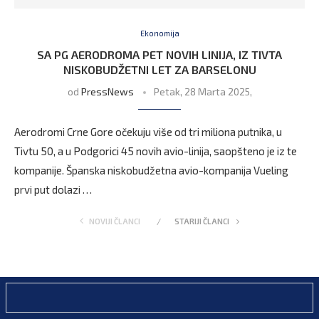
Ekonomija
SA PG AERODROMA PET NOVIH LINIJA, IZ TIVTA
NISKOBUDŽETNI LET ZA BARSELONU
od
PressNews
Petak, 28 Marta 2025,
Aerodromi Crne Gore očekuju više od tri miliona putnika, u
Tivtu 50, a u Podgorici 45 novih avio-linija, saopšteno je iz te
kompanije. Španska niskobudžetna avio-kompanija Vueling
prvi put dolazi …
NOVIJI ČLANCI
STARIJI ČLANCI