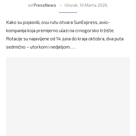
od
PressNews
Utorak, 10 Marta 2026,
Kako su pojasnili, ovu rutu otvara SunExpress, avio-
kompanija koja premijerno ulazi na crnogorsko tržište.
Rotacije su najavljene od 14. juna do kraja oktobra, dva puta
sedmično – utorkom i nedjeljom. …