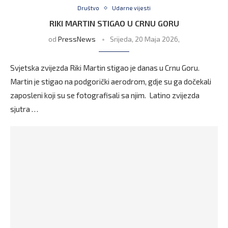
Društvo
Udarne vijesti
RIKI MARTIN STIGAO U CRNU GORU
od
PressNews
Srijeda, 20 Maja 2026,
Svjetska zvijezda Riki Martin stigao je danas u Crnu Goru.
Martin je stigao na podgorički aerodrom, gdje su ga dočekali
zaposleni koji su se fotografisali sa njim. Latino zvijezda
sjutra …