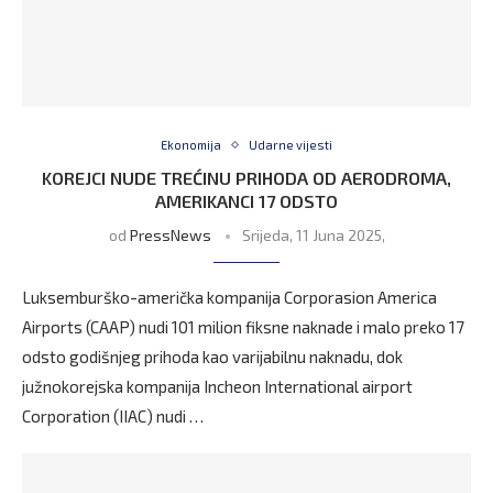
Ekonomija
Udarne vijesti
KOREJCI NUDE TREĆINU PRIHODA OD AERODROMA,
AMERIKANCI 17 ODSTO
od
PressNews
Srijeda, 11 Juna 2025,
Luksemburško-američka kompanija Corporasion America
Airports (CAAP) nudi 101 milion fiksne naknade i malo preko 17
odsto godišnjeg prihoda kao varijabilnu naknadu, dok
južnokorejska kompanija Incheon International airport
Corporation (IIAC) nudi …