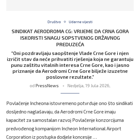
Društvo
Udarne vijesti
SINDIKAT AERODROMA CG: VRIJEME DA CRNA GORA
ISKORISTI SNAGU SOPSTVENOG DRŽAVNOG
PREDUZEĆA
“Oni pozdravljaju saopštenje Vlade Crne Gore i njen
izričit stav da neće prihvatiti rješenja koja ne garantuju
punu zaštitu vitalnih interesa Crne Gore, kao i jasno
priznanje da Aerodromi Crne Gore bilježe izuzetne
poslovne rezultate.”
od
PressNews
Nedjelja, 19 Jula 2026,
Povlačenje Incheona istovremeno potvrđuje ono što sindikati
dosljedno naglašavaju, da Aerodromi Crne Gore imaju
kapacitet za samostalan razvoj Povlačenje konzorcijuma
predvođenog kompanijom Incheon International Airport
Corporation iz postupka dodjele koncesije …