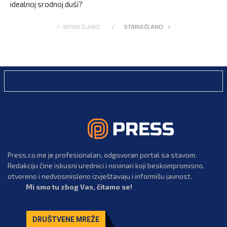
idealnoj srodnoj duši?
NOVIJI ČLANCI
STARIJI ČLANCI
Press.co.me je profesionalan, odgovoran portal sa stavom.
Redakciju čine iskusni urednici i novinari koji beskompromisno,
otvoreno i nedvosmisleno izvještavaju i informišu javnost.
Mi smo tu zbog Vas, čitamo se!
DRUŠTVENE MREŽE