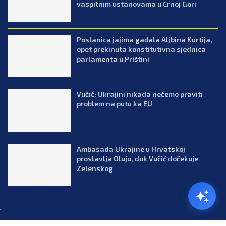
vaspitnim ustanovama u Crnoj Gori
Poslanica jajima gađala Aljbina Kurtija,
opet prekinuta konstitutivna sjednica
parlamenta u Prištini
Vučić: Ukrajini nikada nećemo praviti
problem na putu ka EU
Ambasada Ukrajine u Hrvatskoj
proslavlja Oluju, dok Vučić dočekuje
Zelenskog
@2026.All Right Reserved. Designed and Developed by Press.co.me