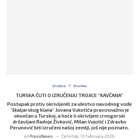
Društvo
Hronika
TURSKA ĆUTI O IZRUČENJU TROJICE “KAVČANA”
Postupak protiv okrivljenih za ubistvo navodnog vođe
"škaljarskog klana" Jovana Vukotića pravosnažno je
okončan u Turskoj, a hoće li okrivljeni crnogorski
državljani Radoje Živković, Milan Vujotić i Zdravko
Perunović biti izručeni našoj zemlji, još nije poznato.
od
PressNews
Četvrtak, 12 Februara 2026,