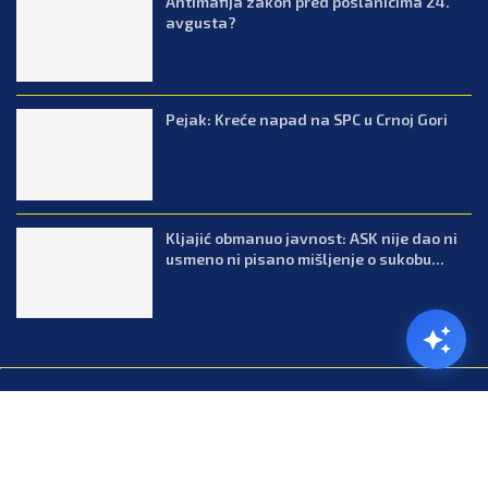
Antimafija zakon pred poslanicima 24.
avgusta?
Pejak: Kreće napad na SPC u Crnoj Gori
Kljajić obmanuo javnost: ASK nije dao ni
usmeno ni pisano mišljenje o sukobu...
@2026.All Right Reserved. Designed and Developed by Press.co.me
Balkan
Kuhinja
Lifestyle
Zabava
Zanimljivosti
Contact