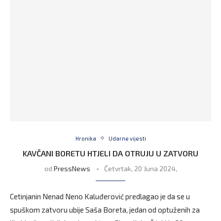
Hronika
Udarne vijesti
KAVČANI BORETU HTJELI DA OTRUJU U ZATVORU
od
PressNews
Četvrtak, 20 Juna 2024,
Cetinjanin Nenad Neno Kaluđerović predlagao je da se u
spuškom zatvoru ubije Saša Boreta, jedan od optuženih za