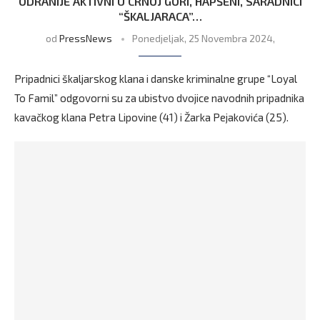
ODRANIJE AKTIVNI U CRNOJ GORI, HAPŠENI, SARADNICI
“ŠKALJARACA”…
od
PressNews
Ponedjeljak, 25 Novembra 2024,
Pripadnici škaljarskog klana i danske kriminalne grupe “Loyal
To Famil” odgovorni su za ubistvo dvojice navodnih pripadnika
kavačkog klana Petra Lipovine (41) i Žarka Pejakovića (25).