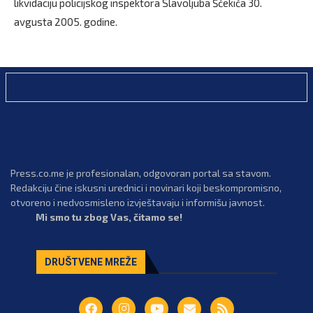
likvidaciju policijskog inspektora Slavoljuba Šćekića 30.
avgusta 2005. godine.
Press.co.me je profesionalan, odgovoran portal sa stavom.
Redakciju čine iskusni urednici i novinari koji beskompromisno,
otvoreno i nedvosmisleno izvještavaju i informišu javnost.
Mi smo tu zbog Vas, čitamo se!
DRUŠTVENE MREŽE