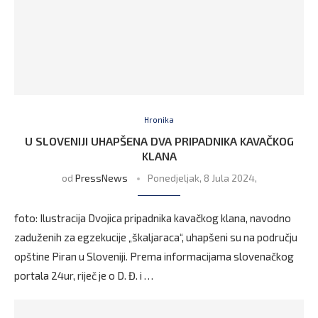
Hronika
U SLOVENIJI UHAPŠENA DVA PRIPADNIKA KAVAČKOG
KLANA
od
PressNews
Ponedjeljak, 8 Jula 2024,
foto: Ilustracija Dvojica pripadnika kavačkog klana, navodno
zaduženih za egzekucije „škaljaraca“, uhapšeni su na području
opštine Piran u Sloveniji. Prema informacijama slovenačkog
portala 24ur, riječ je o D. Đ. i …