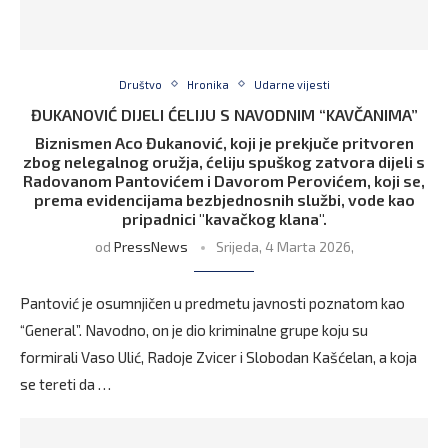
Društvo
Hronika
Udarne vijesti
ĐUKANOVIĆ DIJELI ĆELIJU S NAVODNIM “KAVČANIMA”
Biznismen Aco Đukanović, koji je prekjuče pritvoren
zbog nelegalnog oružja, ćeliju spuškog zatvora dijeli s
Radovanom Pantovićem i Davorom Perovićem, koji se,
prema evidencijama bezbjednosnih službi, vode kao
pripadnici "kavačkog klana".
od
PressNews
Srijeda, 4 Marta 2026,
Pantović je osumnjičen u predmetu javnosti poznatom kao
“General”. Navodno, on je dio kriminalne grupe koju su
formirali Vaso Ulić, Radoje Zvicer i Slobodan Kašćelan, a koja
se tereti da …