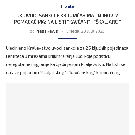
Hronika
UK UVODI SANKCIJE KRIJUMČARIMA I NJIHOVIM
POMAGAČIMA: NA LISTI “KAVČANI” I “ŠKALJARCI”
od
PressNews
Srijeda, 23 Jula 2025,
Ujedinjeno Kraljevstvo uvodi sankcije za 25 ključnih pojedinaca
i entiteta u mrežama krijumčarenja ljudi koje podstiču
neregularne migracije ka Ujedinjenom Kraljevstvu. Na listi se
nalaze pripadnici “škaljarskog” i “kavčanskog” kriminalnog …