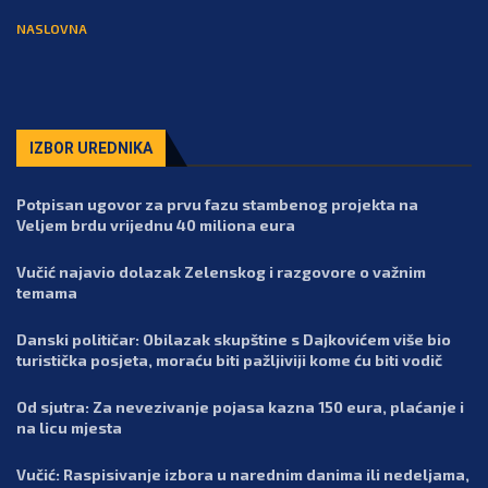
NASLOVNA
IZBOR UREDNIKA
Potpisan ugovor za prvu fazu stambenog projekta na
Veljem brdu vrijednu 40 miliona eura
Vučić najavio dolazak Zelenskog i razgovore o važnim
temama
Danski političar: Obilazak skupštine s Dajkovićem više bio
turistička posjeta, moraću biti pažljiviji kome ću biti vodič
Od sjutra: Za nevezivanje pojasa kazna 150 eura, plaćanje i
na licu mjesta
Vučić: Raspisivanje izbora u narednim danima ili nedeljama,