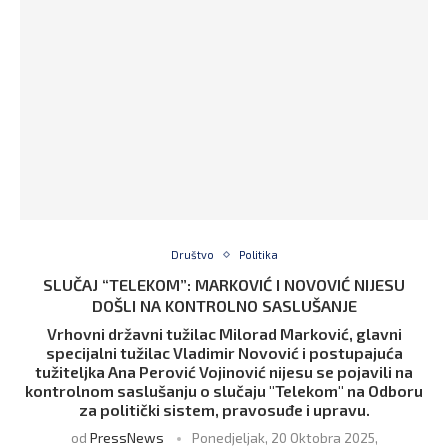
Društvo
Politika
SLUČAJ “TELEKOM”: MARKOVIĆ I NOVOVIĆ NIJESU
DOŠLI NA KONTROLNO SASLUŠANJE
Vrhovni državni tužilac Milorad Marković, glavni
specijalni tužilac Vladimir Novović i postupajuća
tužiteljka Ana Perović Vojinović nijesu se pojavili na
kontrolnom saslušanju o slučaju "Telekom" na Odboru
za politički sistem, pravosuđe i upravu.
od
PressNews
Ponedjeljak, 20 Oktobra 2025,