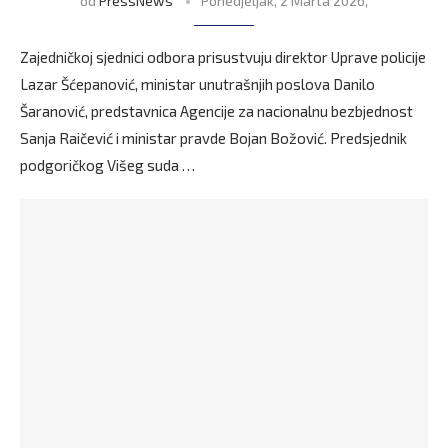
od
PressNews
Ponedjeljak, 2 Marta 2026,
Zajedničkoj sjednici odbora prisustvuju direktor Uprave policije
Lazar Šćepanović, ministar unutrašnjih poslova Danilo
Šaranović, predstavnica Agencije za nacionalnu bezbjednost
Sanja Raičević i ministar pravde Bojan Božović. Predsjednik
podgoričkog Višeg suda …