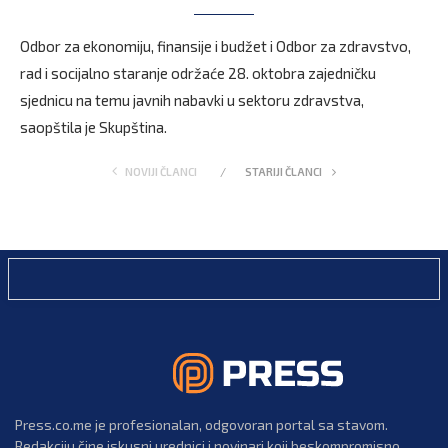
Odbor za ekonomiju, finansije i budžet i Odbor za zdravstvo,
rad i socijalno staranje održaće 28. oktobra zajedničku
sjednicu na temu javnih nabavki u sektoru zdravstva,
saopštila je Skupština.
NOVIJI ČLANCI
STARIJI ČLANCI
Press.co.me je profesionalan, odgovoran portal sa stavom.
Redakciju čine iskusni urednici i novinari koji beskompromisno,