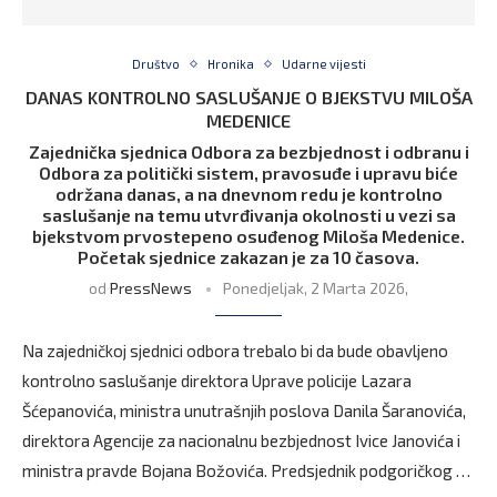
Društvo
Hronika
Udarne vijesti
DANAS KONTROLNO SASLUŠANJE O BJEKSTVU MILOŠA
MEDENICE
Zajednička sjednica Odbora za bezbjednost i odbranu i
Odbora za politički sistem, pravosuđe i upravu biće
održana danas, a na dnevnom redu je kontrolno
saslušanje na temu utvrđivanja okolnosti u vezi sa
bjekstvom prvostepeno osuđenog Miloša Medenice.
Početak sjednice zakazan je za 10 časova.
od
PressNews
Ponedjeljak, 2 Marta 2026,
Na zajedničkoj sjednici odbora trebalo bi da bude obavljeno
kontrolno saslušanje direktora Uprave policije Lazara
Šćepanovića, ministra unutrašnjih poslova Danila Šaranovića,
direktora Agencije za nacionalnu bezbjednost Ivice Janovića i
ministra pravde Bojana Božovića. Predsjednik podgoričkog …