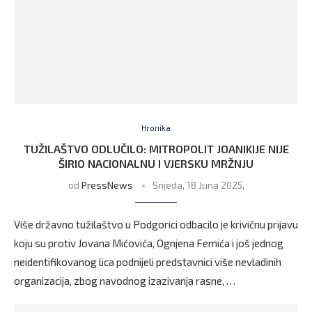
Hronika
TUŽILAŠTVO ODLUČILO: MITROPOLIT JOANIKIJE NIJE
ŠIRIO NACIONALNU I VJERSKU MRŽNJU
od
PressNews
Srijeda, 18 Juna 2025,
Više državno tužilaštvo u Podgorici odbacilo je krivičnu prijavu
koju su protiv Jovana Mićovića, Ognjena Femića i još jednog
neidentifikovanog lica podnijeli predstavnici više nevladinih
organizacija, zbog navodnog izazivanja rasne, …