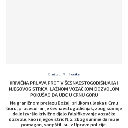
Društvo
Hronika
KRIVIČNA PRIJAVA PROTIV ŠESNAESTOGODIŠNJAKA I
NJEGOVOG STRICA: LAŽNOM VOZAČKOM DOZVOLOM
POKUŠAO DA UĐE U CRNU GORU
Na graničnom prelazu Božaj, prilikom ulaska u Crnu
Goru, procesuiran je šesnaestogodišnjak, zbog sumnje
da je izvršio krivično djelo falsifikovanje vozačke
dozvole, kao i njegov stric N.G, zbog sumnje da mu je
pomagao, saopštili su iz Uprave policije.