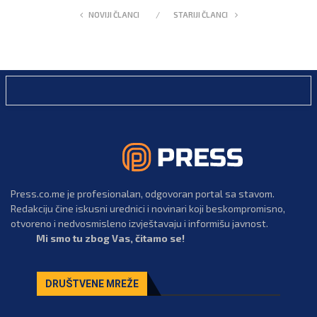
NOVIJI ČLANCI
STARIJI ČLANCI
Press.co.me je profesionalan, odgovoran portal sa stavom.
Redakciju čine iskusni urednici i novinari koji beskompromisno,
otvoreno i nedvosmisleno izvještavaju i informišu javnost.
Mi smo tu zbog Vas, čitamo se!
DRUŠTVENE MREŽE