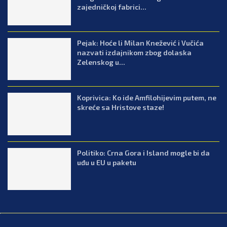
zajedničkoj fabrici...
Pejak: Hoće li Milan Knežević i Vučića
nazvati izdajnikom zbog dolaska
Zelenskog u...
Koprivica: Ko ide Amfilohijevim putem, ne
skreće sa Hristove staze!
Politiko: Crna Gora i Island mogle bi da
uđu u EU u paketu