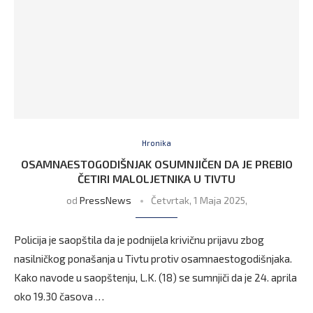
Hronika
OSAMNAESTOGODIŠNJAK OSUMNJIČEN DA JE PREBIO
ČETIRI MALOLJETNIKA U TIVTU
od
PressNews
Četvrtak, 1 Maja 2025,
Policija je saopštila da je podnijela krivičnu prijavu zbog
nasilničkog ponašanja u Tivtu protiv osamnaestogodišnjaka.
Kako navode u saopštenju, L.K. (18) se sumnjiči da je 24. aprila
oko 19.30 časova …