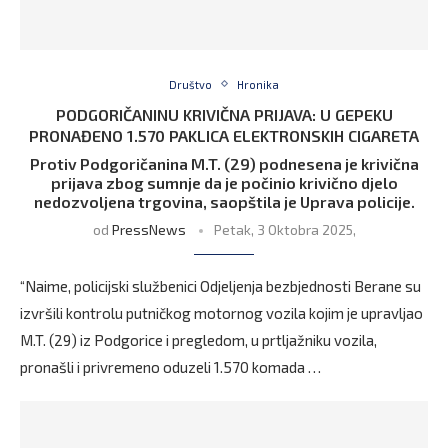
Društvo
Hronika
PODGORIČANINU KRIVIČNA PRIJAVA: U GEPEKU
PRONAĐENO 1.570 PAKLICA ELEKTRONSKIH CIGARETA
Protiv Podgoričanina M.T. (29) podnesena je krivična
prijava zbog sumnje da je počinio krivično djelo
nedozvoljena trgovina, saopštila je Uprava policije.
od
PressNews
Petak, 3 Oktobra 2025,
“Naime, policijski službenici Odjeljenja bezbjednosti Berane su
izvršili kontrolu putničkog motornog vozila kojim je upravljao
M.T. (29) iz Podgorice i pregledom, u prtljažniku vozila,
pronašli i privremeno oduzeli 1.570 komada …