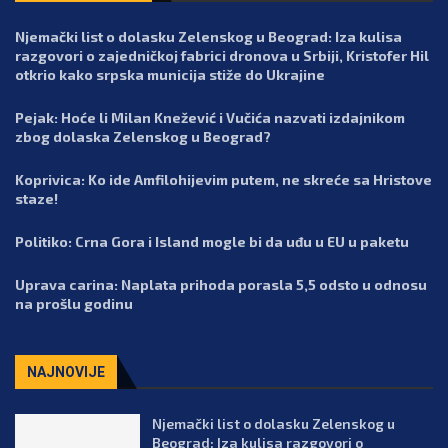
Njemački list o dolasku Zelenskog u Beograd: Iza kulisa
razgovori o zajedničkoj fabrici dronova u Srbiji, Kristofer Hil
otkrio kako srpska municija stiže do Ukrajine
Pejak: Hoće li Milan Knežević i Vučića nazvati izdajnikom
zbog dolaska Zelenskog u Beograd?
Koprivica: Ko ide Amfilohijevim putem, ne skreće sa Hristove
staze!
Politiko: Crna Gora i Island mogle bi da uđu u EU u paketu
Uprava carina: Naplata prihoda porasla 5,5 odsto u odnosu
na prošlu godinu
NAJNOVIJE
Njemački list o dolasku Zelenskog u
Beograd: Iza kulisa razgovori o