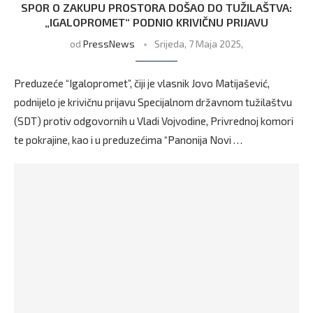
SPOR O ZAKUPU PROSTORA DOŠAO DO TUŽILAŠTVA:
„IGALOPROMET“ PODNIO KRIVIČNU PRIJAVU
od
PressNews
Srijeda, 7 Maja 2025,
Preduzeće “Igalopromet”, čiji je vlasnik Jovo Matijašević,
podnijelo je krivičnu prijavu Specijalnom državnom tužilaštvu
(SDT) protiv odgovornih u Vladi Vojvodine, Privrednoj komori
te pokrajine, kao i u preduzećima “Panonija Novi …