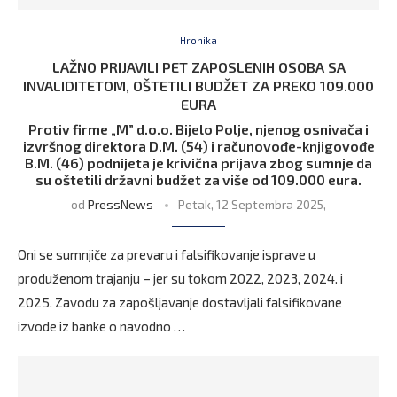
Hronika
LAŽNO PRIJAVILI PET ZAPOSLENIH OSOBA SA
INVALIDITETOM, OŠTETILI BUDŽET ZA PREKO 109.000
EURA
Protiv firme „M” d.o.o. Bijelo Polje, njenog osnivača i
izvršnog direktora D.M. (54) i računovođe-knjigovođe
B.M. (46) podnijeta je krivična prijava zbog sumnje da
su oštetili državni budžet za više od 109.000 eura.
od
PressNews
Petak, 12 Septembra 2025,
Oni se sumnjiče za prevaru i falsifikovanje isprave u
produženom trajanju – jer su tokom 2022, 2023, 2024. i
2025. Zavodu za zapošljavanje dostavljali falsifikovane
izvode iz banke o navodno …