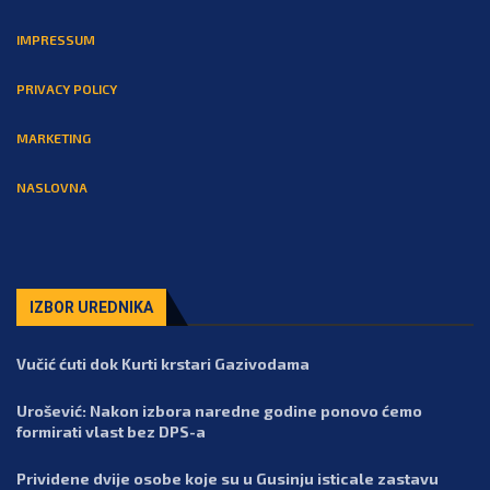
IMPRESSUM
PRIVACY POLICY
MARKETING
NASLOVNA
IZBOR UREDNIKA
Vučić ćuti dok Kurti krstari Gazivodama
Urošević: Nakon izbora naredne godine ponovo ćemo
formirati vlast bez DPS-a
Prividene dvije osobe koje su u Gusinju isticale zastavu