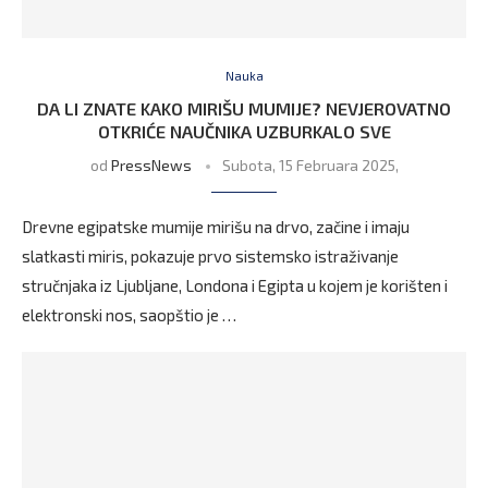
Nauka
DA LI ZNATE KAKO MIRIŠU MUMIJE? NEVJEROVATNO
OTKRIĆE NAUČNIKA UZBURKALO SVE
od
PressNews
Subota, 15 Februara 2025,
Drevne egipatske mumije mirišu na drvo, začine i imaju
slatkasti miris, pokazuje prvo sistemsko istraživanje
stručnjaka iz Ljubljane, Londona i Egipta u kojem je korišten i
elektronski nos, saopštio je …