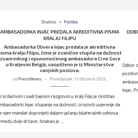
Društvo
Politika
AMBASADORKA INJAC PREDALA AKREDITIVNA PISMA
ODBO
KRALJU FILIPU
Ambasadorka Olivera Injac predala je akreditivna
isma kralju Filipu, čime je zvanično stupila na dužnost
izvanrednog i opunomoćenog ambasadora Crne Gore
u Kraljevini Belgiji, saopšteno je iz Ministarstva
Odbor z
vanjskih poslova.
pozitiv
od
PressNews
Ponedjeljak, 13 Oktobra 2025,
ambasad
Injac. 
U srdačnom i sadržajnom razgovoru, kralj Filip je čestitao
mbasadorki Injac stupanje na dužnost, izrazivši uvjerenje da
e njen mandat doprinijeti daljem jačanju bilateralnih odnosa
zmeđu dvije države. Istakao je …