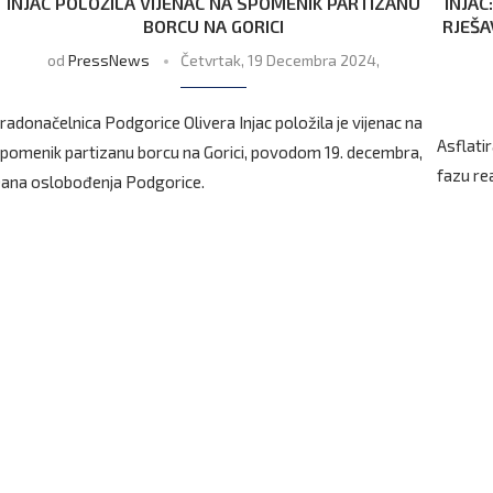
INJAC POLOŽILA VIJENAC NA SPOMENIK PARTIZANU
INJAC
BORCU NA GORICI
RJEŠA
od
PressNews
Četvrtak, 19 Decembra 2024,
radonačelnica Podgorice Olivera Injac položila je vijenac na
Asflati
pomenik partizanu borcu na Gorici, povodom 19. decembra,
fazu re
ana oslobođenja Podgorice.