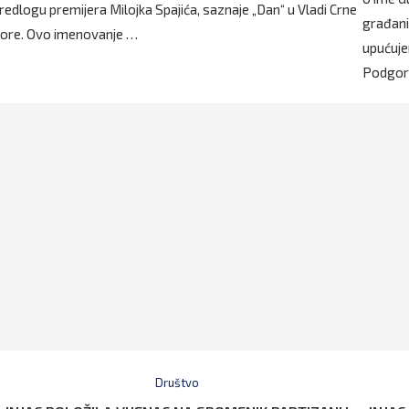
redlogu premijera Milojka Spajića, saznaje „Dan“ u Vladi Crne
građani
ore. Ovo imenovanje …
upućuje
Podgori
Društvo