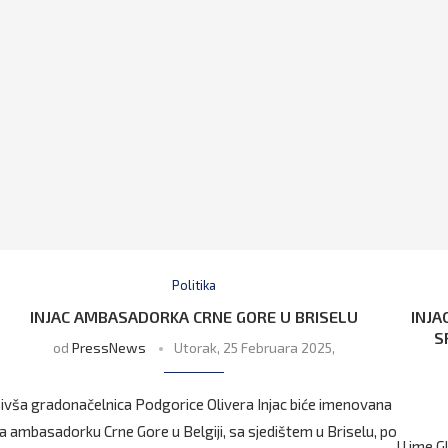
Politika
INJAC AMBASADORKA CRNE GORE U BRISELU
INJA
S
od
PressNews
Utorak, 25 Februara 2025,
ivša gradonačelnica Podgorice Olivera Injac biće imenovana
a ambasadorku Crne Gore u Belgiji, sa sjedištem u Briselu, po
U ime G