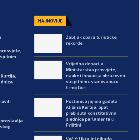
NAJNOVIJE
e
Žabljak obara turističke
rekorde
prosvjete,
spitnim
Vrijedna donacija
Ministarstva prosvjete,
nauke i inovacija obrazovno-
Kurtija,
vaspitnim ustanovama u
ednica
Crnoj Gori
Poslanica jajima gađala
aviti
Aljbina Kurtija, opet
prekinuta konstitutivna
sjednica parlamenta u
proslavlja
Prištini
nskog
Vučić: Ukrajini nikada