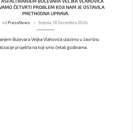
: ASFALTIRANJEM BULEVARA VELJKA VLAHOVIĆA
VAMO ČETVRTI PROBLEM KOJI NAM JE OSTAVILA
PRETHODNA UPRAVA
od
PressNews
Srijeda, 18 Decembra 2024,
ranjem Bulevara Veljka Vlahovića ulazimo u završnu
alizacije projekta na koji smo čekali godinama.