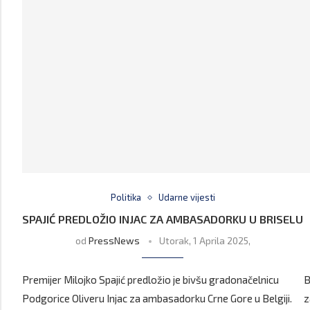
Politika
Udarne vijesti
SPAJIĆ PREDLOŽIO INJAC ZA AMBASADORKU U BRISELU
od
PressNews
Utorak, 1 Aprila 2025,
Premijer Milojko Spajić predložio je bivšu gradonačelnicu
B
Podgorice Oliveru Injac za ambasadorku Crne Gore u Belgiji.
z