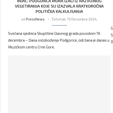
INJAC: PODGORICA MORA IZAĆI IZ RAZVOJNOG
VEGETIRANJA KOJE SU IZAZVALA KRATKOROČNA
POLITIČKA KALKULISANJA
od
PressNews
Četvrtak, 19 Decembra 2024,
G
Svečana sjednica Skupštine Glavnog grada povodom 19.
S
decembra – Dana oslobođenja Podgorice, održana je danas u
D
Muzičkom centru Crne Gore.