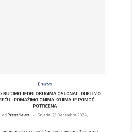
Društvo
C: BUDIMO JEDNI DRUGIMA OSLONAC, DIJELIMO
REĆU I POMAŽIMO ONIMA KOJIMA JE POMOĆ
POTREBNA
od
PressNews
Srijeda, 25 Decembra 2024,
lavnog grada i u svoje lično ime, svim građankama i