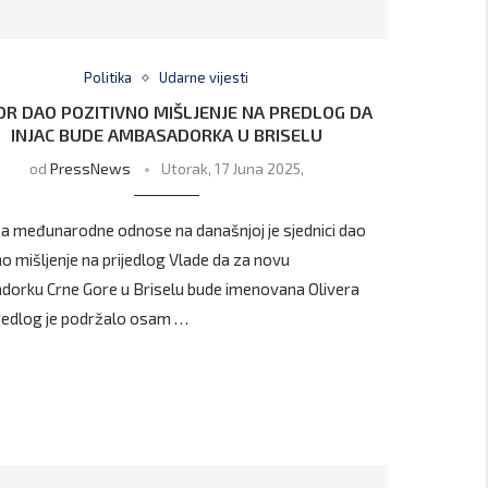
Politika
Udarne vijesti
R DAO POZITIVNO MIŠLJENJE NA PREDLOG DA
INJAC BUDE AMBASADORKA U BRISELU
od
PressNews
Utorak, 17 Juna 2025,
a međunarodne odnose na današnjoj je sjednici dao
no mišljenje na prijedlog Vlade da za novu
orku Crne Gore u Briselu bude imenovana Olivera
Predlog je podržalo osam …