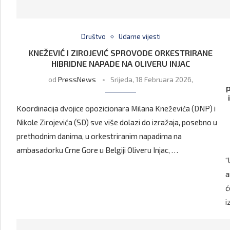
Društvo
Udarne vijesti
KNEŽEVIĆ I ZIROJEVIĆ SPROVODE ORKESTRIRANE
HIBRIDNE NAPADE NA OLIVERU INJAC
od
PressNews
Srijeda, 18 Februara 2026,
p
Koordinacija dvojice opozicionara Milana Kneževića (DNP) i
Nikole Zirojevića (SD) sve više dolazi do izražaja, posebno u
prethodnim danima, u orkestriranim napadima na
ambasadorku Crne Gore u Belgiji Oliveru Injac, …
“
a
ć
i