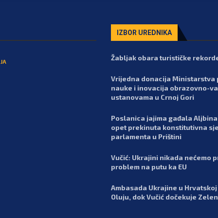
IZBOR UREDNIKA
Žabljak obara turističke rekord
JA
Vrijedna donacija Ministarstva 
nauke i inovacija obrazovno-va
ustanovama u Crnoj Gori
Poslanica jajima gađala Aljbina 
opet prekinuta konstitutivna sj
parlamenta u Prištini
Vučić: Ukrajini nikada nećemo pr
problem na putu ka EU
Ambasada Ukrajine u Hrvatskoj 
Oluju, dok Vučić dočekuje Zele