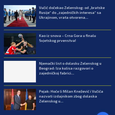
Vučić dočekao Zelenskog: od „bratske
Rusije“ do „zajedničkih interesa“ sa
Ukrajinom, vrata otvorena...
Kao iz snova – Crna Gora u finalu
Svjetskog prvenstva!
Njemački list o dolasku Zelenskog u
Beograd: Iza kulisa razgovori o
zajedničkoj fabrici...
Pejak: Hoće li Milan Knežević i Vučića
nazvati izdajnikom zbog dolaska
Zelenskog u...