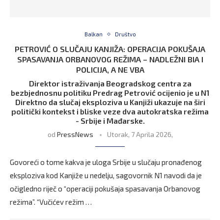
Balkan
Društvo
PETROVIĆ O SLUČAJU KANJIŽA: OPERACIJA POKUŠAJA
SPASAVANJA ORBANOVOG REŽIMA – NADLEŽNI BIA I
POLICIJA, A NE VBA
Direktor istraživanja Beogradskog centra za
bezbjednosnu politiku Predrag Petrović ocijenio je u N1
Direktno da slučaj eksploziva u Kanjiži ukazuje na širi
politički kontekst i bliske veze dva autokratska režima
- Srbije i Mađarske.
od
PressNews
Utorak, 7 Aprila 2026,
Govoreći o tome kakva je uloga Srbije u slučaju pronađenog
eksploziva kod Kanjiže u nedelju, sagovornik N1 navodi da je
očigledno riječ o “operaciji pokušaja spasavanja Orbanovog
režima”. “Vučićev režim …