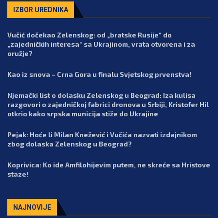
IZBOR UREDNIKA
Vučić dočekao Zelenskog: od „bratske Rusije“ do
„zajedničkih interesa“ sa Ukrajinom, vrata otvorena i za
oružje?
Kao iz snova – Crna Gora u finalu Svjetskog prvenstva!
Njemački list o dolasku Zelenskog u Beograd: Iza kulisa
razgovori o zajedničkoj fabrici dronova u Srbiji, Kristofer Hil
otkrio kako srpska municija stiže do Ukrajine
Pejak: Hoće li Milan Knežević i Vučića nazvati izdajnikom
zbog dolaska Zelenskog u Beograd?
Koprivica: Ko ide Amfilohijevim putem, ne skreće sa Hristove
staze!
NAJNOVIJE