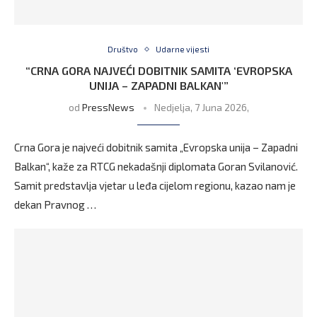
Društvo
Udarne vijesti
“CRNA GORA NAJVEĆI DOBITNIK SAMITA ‘EVROPSKA
UNIJA – ZAPADNI BALKAN'”
od
PressNews
Nedjelja, 7 Juna 2026,
Crna Gora je najveći dobitnik samita „Evropska unija – Zapadni
Balkan“, kaže za RTCG nekadašnji diplomata Goran Svilanović.
Samit predstavlja vjetar u leđa cijelom regionu, kazao nam je
dekan Pravnog …