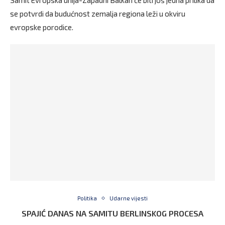
Samit Evropska unija-Zapadni Balkan će biti još jedna prilika da
se potvrdi da budućnost zemalja regiona leži u okviru
evropske porodice.
Politika
Udarne vijesti
SPAJIĆ DANAS NA SAMITU BERLINSKOG PROCESA