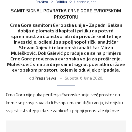
Društvo
Politika
Udarne vijesti
SAMIT SIGNAL POVRATKA CRNE GORE EVROPSKOM
PROSTORU
Crna Gora samitom Evropska unija - Zapadni Balkan
dobija diplomatski kapital i priliku da potvrdi
spremnost za članstvo, ali i da privuče kvalitetnije
investicije, ocijenili su spoljnopolitički analitičar
Stevan Gajević i ekonomski analitičar Mirza
Mulešković. Dok Gajević poručuje da se na primjeru
Crne Gore provjerava evropska volja za proširenje,
Mulešković smatra da je samit signal povratka države
evropskom prostoru kojem je oduvijek pripadala.
od
PressNews
Subota, 6 Juna 2026,
Crna Gora nije puka periferija Evropske unije, već prostor na
kome se provjerava da li Evropa ima političku volju, istorijsku
svijest i strategiju da se zaokruži i pripoji preostale djelove. …