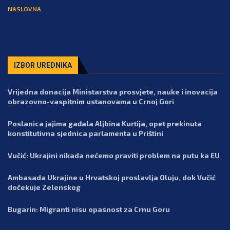
NASLOVNA
IZBOR UREDNIKA
Vrijedna donacija Ministarstva prosvjete, nauke i inovacija
obrazovno-vaspitnim ustanovama u Crnoj Gori
Poslanica jajima gađala Aljbina Kurtija, opet prekinuta
konstitutivna sjednica parlamenta u Prištini
Vučić: Ukrajini nikada nećemo praviti problem na putu ka EU
Ambasada Ukrajine u Hrvatskoj proslavlja Oluju, dok Vučić
dočekuje Zelenskog
Bugarin: Migranti nisu opasnost za Crnu Goru