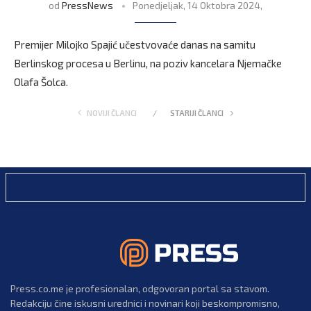
od
PressNews
Ponedjeljak, 14 Oktobra 2024,
Premijer Milojko Spajić učestvovaće danas na samitu
Berlinskog procesa u Berlinu, na poziv kancelara Njemačke
Olafa Šolca.
NOVIJI ČLANCI
STARIJI ČLANCI
Press.co.me je profesionalan, odgovoran portal sa stavom.
Redakciju čine iskusni urednici i novinari koji beskompromisno,