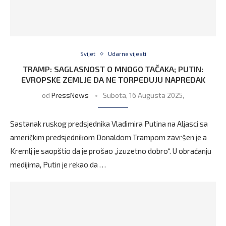
Svijet
Udarne vijesti
TRAMP: SAGLASNOST O MNOGO TAČAKA; PUTIN:
EVROPSKE ZEMLJE DA NE TORPEDUJU NAPREDAK
od
PressNews
Subota, 16 Augusta 2025,
Sastanak ruskog predsjednika Vladimira Putina na Aljasci sa
američkim predsjednikom Donaldom Trampom završen je a
Kremlj je saopštio da je prošao „izuzetno dobro“. U obraćanju
medijima, Putin je rekao da …