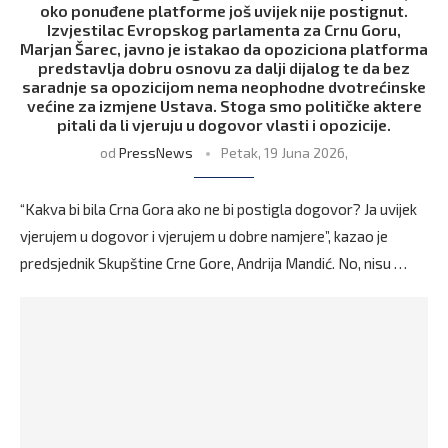
oko ponuđene platforme još uvijek nije postignut.
Izvjestilac Evropskog parlamenta za Crnu Goru,
Marjan Šarec, javno je istakao da opoziciona platforma
predstavlja dobru osnovu za dalji dijalog te da bez
saradnje sa opozicijom nema neophodne dvotrećinske
većine za izmjene Ustava. Stoga smo političke aktere
pitali da li vjeruju u dogovor vlasti i opozicije.
od
PressNews
Petak, 19 Juna 2026,
“Kakva bi bila Crna Gora ako ne bi postigla dogovor? Ja uvijek
vjerujem u dogovor i vjerujem u dobre namjere”, kazao je
predsjednik Skupštine Crne Gore, Andrija Mandić. No, nisu …