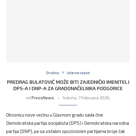
Društvo
Udarne vijesti
PREDRAG BULATOVIĆ MOŽE BITI ZAJEDNIČKI IMENITELJ
DPS-A I DNP-A ZA GRADONAČELNIKA PODGORICE
od
PressNews
Subota, 7 Februara 2026,
Okosnicu nove većinu u Glavnom gradu sada čine
Demokratska partija socijalista (DPS) i Demokratska narodna
partija (DNP), pa sa ostalim opozicionim partijama broje čak