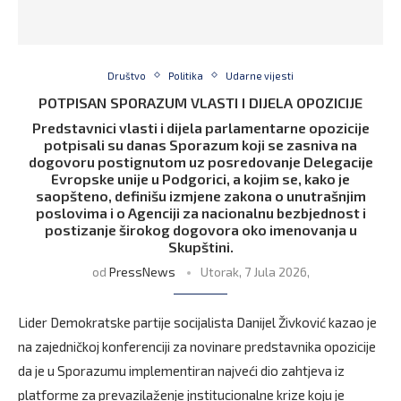
Društvo
Politika
Udarne vijesti
POTPISAN SPORAZUM VLASTI I DIJELA OPOZICIJE
Predstavnici vlasti i dijela parlamentarne opozicije
potpisali su danas Sporazum koji se zasniva na
dogovoru postignutom uz posredovanje Delegacije
Evropske unije u Podgorici, a kojim se, kako je
saopšteno, definišu izmjene zakona o unutrašnjim
poslovima i o Agenciji za nacionalnu bezbjednost i
postizanje širokog dogovora oko imenovanja u
Skupštini.
od
PressNews
Utorak, 7 Jula 2026,
Lider Demokratske partije socijalista Danijel Živković kazao je
na zajedničkoj konferenciji za novinare predstavnika opozicije
da je u Sporazumu implementiran najveći dio zahtjeva iz
platforme za prevazilaženje jnstitucionalne krize koju je