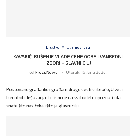
Društvo
Udarne vijesti
KAVARIĆ: RUŠENJE VLADE CRNE GORE I VANREDNI
IZBORI – GLAVNI CILJ
od
PressNews
Utorak, 16 Juna 2026,
Postovane građanke i građani, drage sestre i braćo, U vezi
trenutnih dešavanja, korisno je da svi budete upoznati i da
znate što nas čeka i što je glavni cilj i …