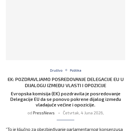
Društvo
Politika
EK: POZDRAVLJAMO POSREDOVANJE DELEGACIJE EU U
DIJALOGU IZMEĐU VLASTI I OPOZICIJE
Evropska komisija (EK) pozdravila je posredovanje
Delegacije EU da se ponovo pokrene dijalog između
vladajuće većine i opozicije.
od
PressNews
Četvrtak, 4 Juna 2026,
“To je ključno za obezbjeđivanje parlamentarnog konsenzusa