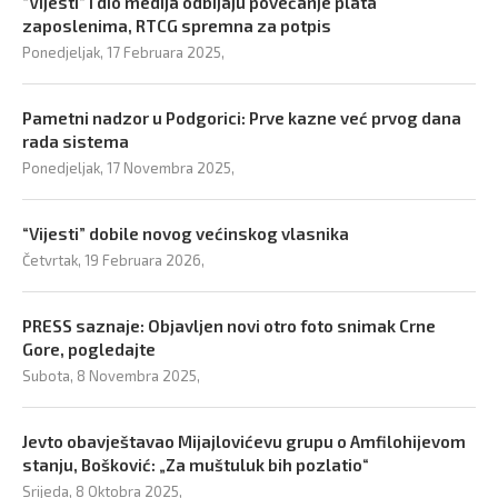
“Vijesti” i dio medija odbijaju povećanje plata
zaposlenima, RTCG spremna za potpis
Ponedjeljak, 17 Februara 2025,
Pametni nadzor u Podgorici: Prve kazne već prvog dana
rada sistema
Ponedjeljak, 17 Novembra 2025,
“Vijesti” dobile novog većinskog vlasnika
Četvrtak, 19 Februara 2026,
PRESS saznaje: Objavljen novi otro foto snimak Crne
Gore, pogledajte
Subota, 8 Novembra 2025,
Jevto obavještavao Mijajlovićevu grupu o Amfilohijevom
stanju, Bošković: „Za muštuluk bih pozlatio“
Srijeda, 8 Oktobra 2025,