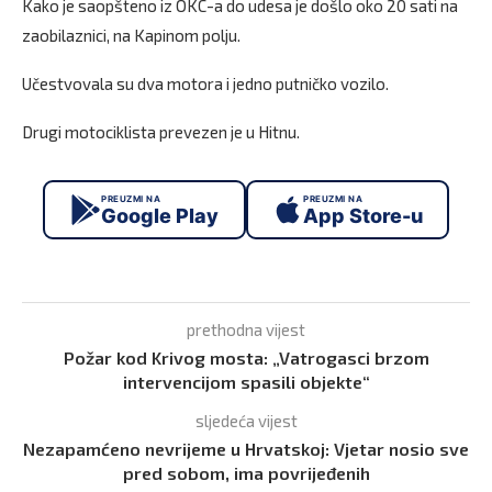
Kako je saopšteno iz OKC-a do udesa je došlo oko 20 sati na
zaobilaznici, na Kapinom polju.
Učestvovala su dva motora i jedno putničko vozilo.
Drugi motociklista prevezen je u Hitnu.
PREUZMI NA
PREUZMI NA
Google Play
App Store-u
prethodna vijest
Požar kod Krivog mosta: „Vatrogasci brzom
intervencijom spasili objekte“
sljedeća vijest
Nezapamćeno nevrijeme u Hrvatskoj: Vjetar nosio sve
pred sobom, ima povrijeđenih