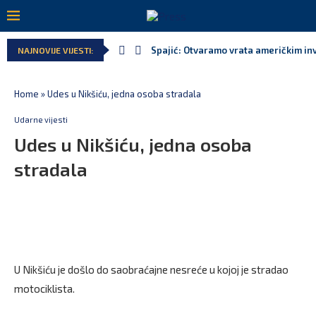
Spajić: Otvaramo vrata američkim inv
NAJNOVIJE VIJESTI:
Home
»
Udes u Nikšiću, jedna osoba stradala
Udarne vijesti
Udes u Nikšiću, jedna osoba
stradala
U Nikšiću je došlo do saobraćajne nesreće u kojoj je stradao
motociklista.