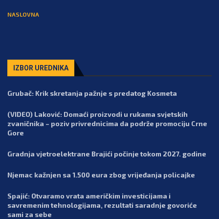
NASLOVNA
IZBOR UREDNIKA
Grubač: Krik skretanja pažnje s predatog Kosmeta
(VIDEO) Laković: Domaći proizvodi u rukama svjetskih
zvaničnika – poziv privrednicima da podrže promociju Crne
Gore
Gradnja vjetroelektrane Brajići počinje tokom 2027. godine
Njemac kažnjen sa 1.500 eura zbog vrijeđanja policajke
Spajić: Otvaramo vrata američkim investicijama i
savremenim tehnologijama, rezultati saradnje govoriće
sami za sebe