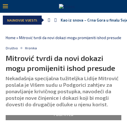
Kao iz snova – Crna Gora u finalu Sv
NAJNOVIJE VIJESTI:
Home
»
Mitrović tvrdi da novi dokazi mogu promijeniti ishod presude
Društvo
Hronika
Mitrović tvrdi da novi dokazi
mogu promijeniti ishod presude
Nekadašnja specijalna tužiteljka Lidije Mitrović
poslala je Višem sudu u Podgorici zahtjev za
ponavljanje krivičnog postupka, navodeći da
postoje nove činjenice i dokazi koji bi mogli
dovesti do drugačije odluke u njenu korist.
Foto: RTCG