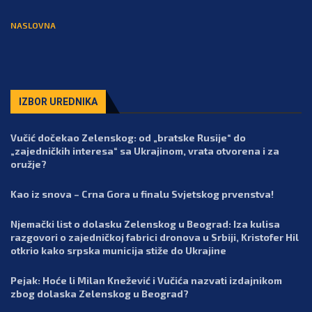
NASLOVNA
IZBOR UREDNIKA
Vučić dočekao Zelenskog: od „bratske Rusije“ do
„zajedničkih interesa“ sa Ukrajinom, vrata otvorena i za
oružje?
Kao iz snova – Crna Gora u finalu Svjetskog prvenstva!
Njemački list o dolasku Zelenskog u Beograd: Iza kulisa
razgovori o zajedničkoj fabrici dronova u Srbiji, Kristofer Hil
otkrio kako srpska municija stiže do Ukrajine
Pejak: Hoće li Milan Knežević i Vučića nazvati izdajnikom
zbog dolaska Zelenskog u Beograd?