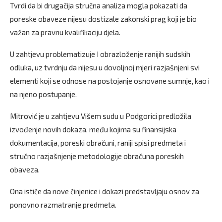
Tvrdi da bi drugačija stručna analiza mogla pokazati da
poreske obaveze nijesu dostizale zakonski prag koji je bio
važan za pravnu kvalifikaciju djela.
U zahtjevu problematizuje I obrazloženje ranijih sudskih
odluka, uz tvrdnju da nijesu u dovoljnoj mjeri razjašnjeni svi
elementi koji se odnose na postojanje osnovane sumnje, kao i
na njeno postupanje.
Mitrović je u zahtjevu Višem sudu u Podgorici predložila
izvođenje novih dokaza, među kojima su finansijska
dokumentacija, poreski obračuni, raniji spisi predmeta i
stručno razjašnjenje metodologije obračuna poreskih
obaveza.
Ona ističe da nove činjenice i dokazi predstavljaju osnov za
ponovno razmatranje predmeta.