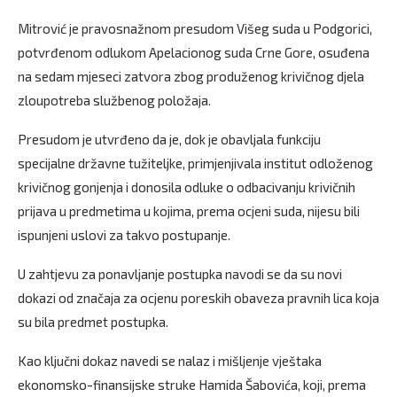
Mitrović je pravosnažnom presudom Višeg suda u Podgorici,
potvrđenom odlukom Apelacionog suda Crne Gore, osuđena
na sedam mjeseci zatvora zbog produženog krivičnog djela
zloupotreba službenog položaja.
Presudom je utvrđeno da je, dok je obavljala funkciju
specijalne državne tužiteljke, primjenjivala institut odloženog
krivičnog gonjenja i donosila odluke o odbacivanju krivičnih
prijava u predmetima u kojima, prema ocjeni suda, nijesu bili
ispunjeni uslovi za takvo postupanje.
U zahtjevu za ponavljanje postupka navodi se da su novi
dokazi od značaja za ocjenu poreskih obaveza pravnih lica koja
su bila predmet postupka.
Kao ključni dokaz navedi se nalaz i mišljenje vještaka
ekonomsko-finansijske struke Hamida Šabovića, koji, prema