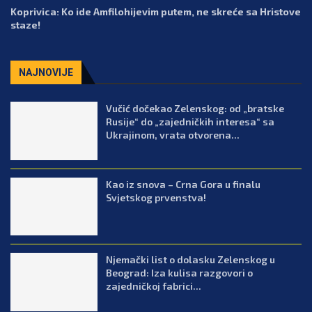
Koprivica: Ko ide Amfilohijevim putem, ne skreće sa Hristove
staze!
NAJNOVIJE
Vučić dočekao Zelenskog: od „bratske
Rusije“ do „zajedničkih interesa“ sa
Ukrajinom, vrata otvorena...
Kao iz snova – Crna Gora u finalu
Svjetskog prvenstva!
Njemački list o dolasku Zelenskog u
Beograd: Iza kulisa razgovori o
zajedničkoj fabrici...