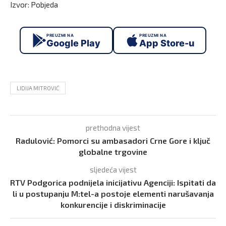
Izvor: Pobjeda
PREUZMI NA
PREUZMI NA
Google Play
App Store-u
LIDIJA MITROVIĆ
prethodna vijest
Radulović: Pomorci su ambasadori Crne Gore i ključ
globalne trgovine
sljedeća vijest
RTV Podgorica podnijela inicijativu Agenciji: Ispitati da
li u postupanju M:tel-a postoje elementi narušavanja
konkurencije i diskriminacije