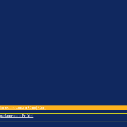
tnim ustanovama u Crnoj Gori
 parlamenta u Prištini