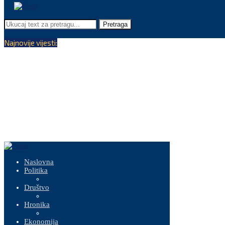
Pretraga
Najnovije vijesti:
Naslovna
Politika
Društvo
Hronika
Ekonomija