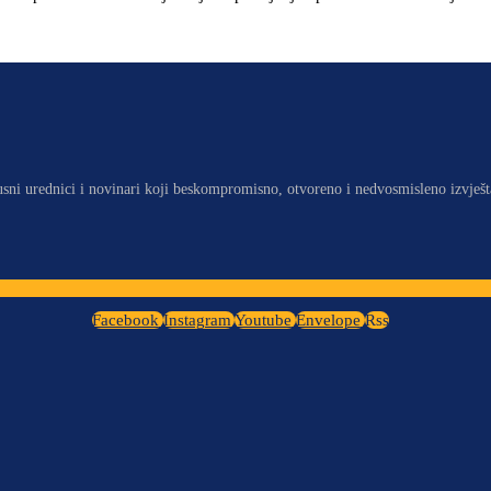
usni urednici i novinari koji beskompromisno, otvoreno i nedvosmisleno izvješt
Facebook
Instagram
Youtube
Envelope
Rss