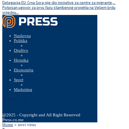
Delegacija EU: Crna Gora nije dio inicijative za centre za migrante,...
Potpisan ugovor za prvu fazu stambenog projekta na Veljem brdu
vrijednu...
Naslovna
Politika
Društvo
Hronika
Ekonomija
Sport
Marketing
8 Augusta, 2026
@2025 - Copyright and All Right Reserved
Press.co.me
Home
»
novi virus