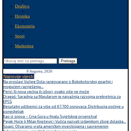
Društvo
Hronika
Ekonomija
Sport
Marketing
Pretraga
8 Augusta, 2026
Najnovije vijesti:
Na proslavi Vučjeg Dola razgovarano o Bokokotorskoj eparhiji i
mogućem razrješenju...
Perić: Ili nova većina ili izbori, ovako više ne može
Dragaš: Saradnja sa Masdarom je najvažnija razvojna prekretnica za
EPCG
Besplatni udžbenici za više od 67.700 osnovaca: Distribucija počinje u
ponedjeljak
Kao iz snova – Crna Gora u finalu Svjetskog prvenstva!
Pejak: Hoće li Milan Knežević i Vučića nazvati izdajnikom zbog dolaska...
Spajić: Otvaramo vrata američkim investicijama i savremenim