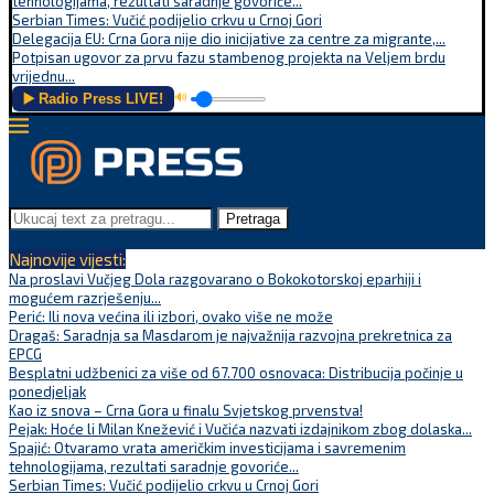
tehnologijama, rezultati saradnje govoriće...
Serbian Times: Vučić podijelio crkvu u Crnoj Gori
Delegacija EU: Crna Gora nije dio inicijative za centre za migrante,...
Potpisan ugovor za prvu fazu stambenog projekta na Veljem brdu
vrijednu...
▶️ Radio Press LIVE!
🔊
Pretraga
Najnovije vijesti:
Na proslavi Vučjeg Dola razgovarano o Bokokotorskoj eparhiji i
mogućem razrješenju...
Perić: Ili nova većina ili izbori, ovako više ne može
Dragaš: Saradnja sa Masdarom je najvažnija razvojna prekretnica za
EPCG
Besplatni udžbenici za više od 67.700 osnovaca: Distribucija počinje u
ponedjeljak
Kao iz snova – Crna Gora u finalu Svjetskog prvenstva!
Pejak: Hoće li Milan Knežević i Vučića nazvati izdajnikom zbog dolaska...
Spajić: Otvaramo vrata američkim investicijama i savremenim
tehnologijama, rezultati saradnje govoriće...
Serbian Times: Vučić podijelio crkvu u Crnoj Gori