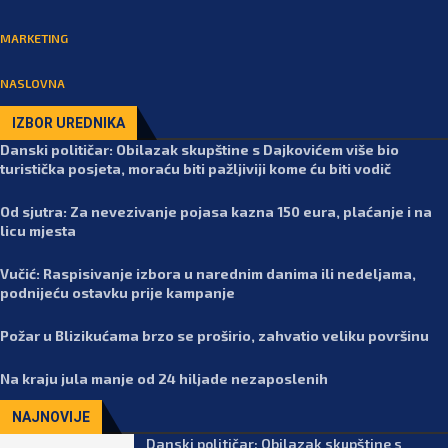
MARKETING
NASLOVNA
IZBOR UREDNIKA
Danski političar: Obilazak skupštine s Dajkovićem više bio
turistička posjeta, moraću biti pažljiviji kome ću biti vodič
Od sjutra: Za nevezivanje pojasa kazna 150 eura, plaćanje i na
licu mjesta
Vučić: Raspisivanje izbora u narednim danima ili nedeljama,
podnijeću ostavku prije kampanje
Požar u Blizikućama brzo se proširio, zahvatio veliku površinu
Na kraju jula manje od 24 hiljade nezaposlenih
NAJNOVIJE
Danski političar: Obilazak skupštine s