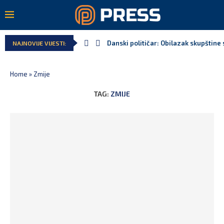
Danski političar: Obilazak skupštine 
NAJNOVIJE VIJESTI:
Home
»
Zmije
TAG:
ZMIJE