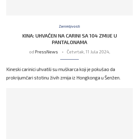
Zanimljivosti
KINA: UHVAĆEN NA CARINI SA 104 ZMIJE U
PANTALONAMA
od
PressNews
Četvrtak, 11 Jula 2024,
Kineski carinici uhvatili su muškarca koji je pokušao da
prokrijumčari stotinu živih zmija iz Hongkonga u Šenžen.