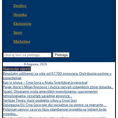
Društvo
Hronika
Ekonomija
Sport
Marketing
Pretraga
8 Augusta, 2026
Najnovije vijesti:
Besplatni udžbenici za više od 67.700 osnovaca: Distribucija počinje u
ponedjeljak
Kao iz snova – Crna Gora u finalu Svjetskog prvenstva!
Pejak: Hoće li Milan Knežević i Vučića nazvati izdajnikom zbog dolaska...
Spajić: Otvaramo vrata američkim investicijama i savremenim
tehnologijama, rezultati saradnje govoriće...
Serbian Times: Vučić podijelio crkvu u Crnoj Gori
Delegacija EU: Crna Gora nije dio inicijative za centre za migrante,...
Potpisan ugovor za prvu fazu stambenog projekta na Veljem brdu
vrijednu...