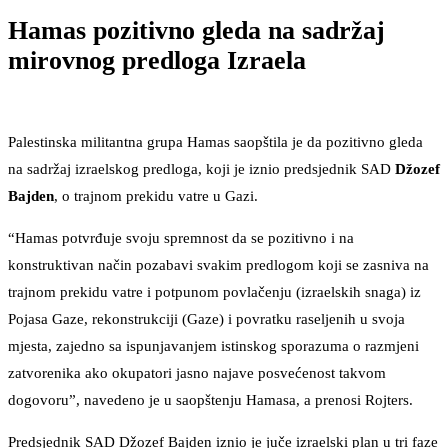
Hamas pozitivno gleda na sadržaj
mirovnog predloga Izraela
Palestinska militantna grupa Hamas saopštila je da pozitivno gleda
na sadržaj izraelskog predloga, koji je iznio predsjednik SAD
Džozef
Bajden
, o trajnom prekidu vatre u Gazi.
“Hamas potvrđuje svoju spremnost da se pozitivno i na
konstruktivan način pozabavi svakim predlogom koji se zasniva na
trajnom prekidu vatre i potpunom povlačenju (izraelskih snaga) iz
Pojasa Gaze, rekonstrukciji (Gaze) i povratku raseljenih u svoja
mjesta, zajedno sa ispunjavanjem istinskog sporazuma o razmjeni
zatvorenika ako okupatori jasno najave posvećenost takvom
dogovoru”, navedeno je u saopštenju Hamasa, a prenosi Rojters.
Predsjednik SAD Džozef Bajden iznio je juče izraelski plan u tri faze