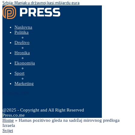
Srbija: Manjak u državnoj kasi milijardu eura
Naslovna
Politika
Društvo
Hronika
Ekonomija
Sport
Marketing
8 Augusta, 2026
@2025 - Copyright and All Right Reserved
Press.co.me
Home
»
Hamas pozitivno gleda na sadržaj mirovnog predloga
Izraela
Svijet