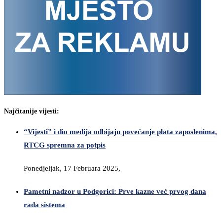
Najčitanije vijesti:
“Vijesti” i dio medija odbijaju povećanje plata zaposlenima,
RTCG spremna za potpis
Ponedjeljak, 17 Februara 2025,
Pametni nadzor u Podgorici: Prve kazne već prvog dana
rada sistema