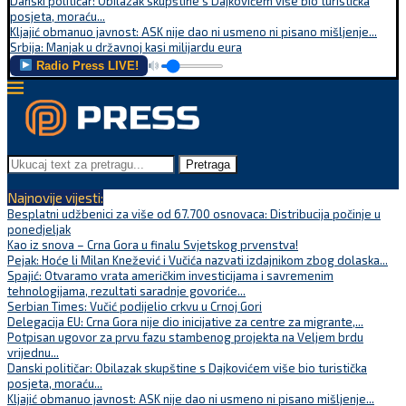
Danski političar: Obilazak skupštine s Dajkovićem više bio turistička
posjeta, moraću...
Kljajić obmanuo javnost: ASK nije dao ni usmeno ni pisano mišljenje...
Srbija: Manjak u državnoj kasi milijardu eura
Radio Press LIVE!
Pretraga
Najnovije vijesti:
Besplatni udžbenici za više od 67.700 osnovaca: Distribucija počinje u
ponedjeljak
Kao iz snova – Crna Gora u finalu Svjetskog prvenstva!
Pejak: Hoće li Milan Knežević i Vučića nazvati izdajnikom zbog dolaska...
Spajić: Otvaramo vrata američkim investicijama i savremenim
tehnologijama, rezultati saradnje govoriće...
Serbian Times: Vučić podijelio crkvu u Crnoj Gori
Delegacija EU: Crna Gora nije dio inicijative za centre za migrante,...
Potpisan ugovor za prvu fazu stambenog projekta na Veljem brdu
vrijednu...
Danski političar: Obilazak skupštine s Dajkovićem više bio turistička
posjeta, moraću...
Kljajić obmanuo javnost: ASK nije dao ni usmeno ni pisano mišljenje...