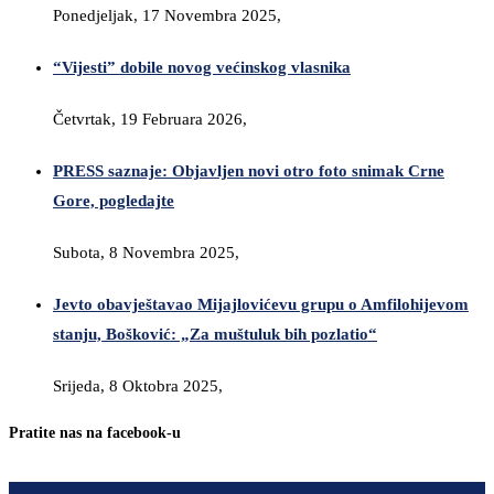
Ponedjeljak, 17 Novembra 2025,
“Vijesti” dobile novog većinskog vlasnika
Četvrtak, 19 Februara 2026,
PRESS saznaje: Objavljen novi otro foto snimak Crne
Gore, pogledajte
Subota, 8 Novembra 2025,
Jevto obavještavao Mijajlovićevu grupu o Amfilohijevom
stanju, Bošković: „Za muštuluk bih pozlatio“
Srijeda, 8 Oktobra 2025,
Pratite nas na facebook-u