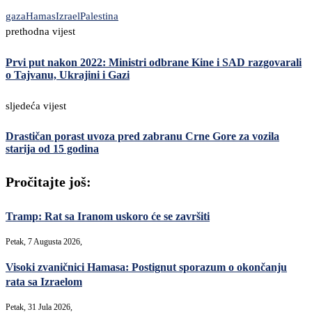
gaza
Hamas
Izrael
Palestina
prethodna vijest
Prvi put nakon 2022: Ministri odbrane Kine i SAD razgovarali
o Tajvanu, Ukrajini i Gazi
sljedeća vijest
Drastičan porast uvoza pred zabranu Crne Gore za vozila
starija od 15 godina
Pročitajte još:
Tramp: Rat sa Iranom uskoro će se završiti
Petak, 7 Augusta 2026,
Visoki zvaničnici Hamasa: Postignut sporazum o okončanju
rata sa Izraelom
Petak, 31 Jula 2026,