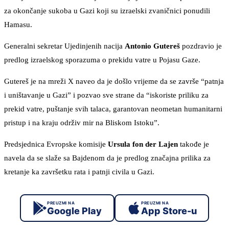
za okončanje sukoba u Gazi koji su izraelski zvaničnici ponudili
Hamasu.
Generalni sekretar Ujedinjenih nacija
Antonio Gutereš
pozdravio je
predlog izraelskog sporazuma o prekidu vatre u Pojasu Gaze.
Gutereš je na mreži X naveo da je došlo vrijeme da se završe “patnja
i uništavanje u Gazi” i pozvao sve strane da “iskoriste priliku za
prekid vatre, puštanje svih talaca, garantovan neometan humanitarni
pristup i na kraju održiv mir na Bliskom Istoku”.
Predsjednica Evropske komisije
Ursula fon der Lajen
takođe je
navela da se slaže sa Bajdenom da je predlog značajna prilika za
kretanje ka završetku rata i patnji civila u Gazi.
PREUZMI NA
PREUZMI NA
Google Play
App Store-u