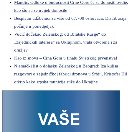
Mandić: Odluke o budućnosti Crne Gore će se donositi ovdje,
kao što su se uvijek donosile
Besplatni udžbenici za više od 67.700 osnovaca: Distribucija
počinje u ponedjeljak
Vučić dočekao Zelenskog: od „bratske Rusije“ do
„zajedničkih interesa“ sa Ukrajinom, vrata otvorena i za
oružje?
Kao iz snova – Crna Gora u finalu Svjetskog prvenstva!
Njemački list o dolasku Zelenskog u Beograd: Iza kulisa
razgovori o zajedničkoj fabrici dronova u Srbiji, Kristofer Hil
otkrio kako srpska municija stiže do Ukrajine