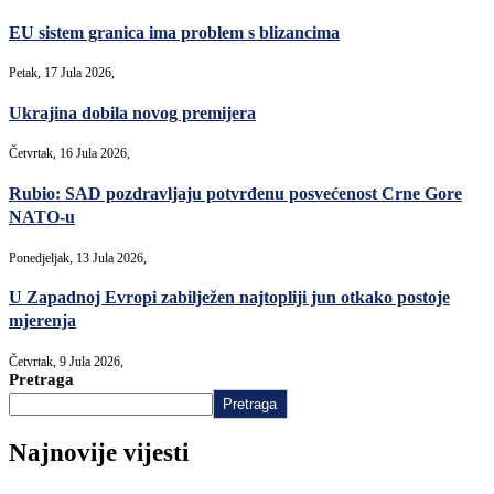
EU sistem granica ima problem s blizancima
Petak, 17 Jula 2026,
Ukrajina dobila novog premijera
Četvrtak, 16 Jula 2026,
Rubio: SAD pozdravljaju potvrđenu posvećenost Crne Gore
NATO-u
Ponedjeljak, 13 Jula 2026,
U Zapadnoj Evropi zabilježen najtopliji jun otkako postoje
mjerenja
Četvrtak, 9 Jula 2026,
Pretraga
Pretraga
Najnovije vijesti