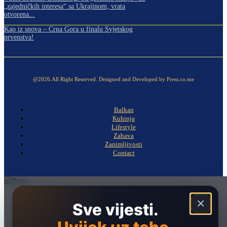
„zajedničkih interesa“ sa Ukrajinom, vrata
otvorena...
Kao iz snova – Crna Gora u finalu Svjetskog
prvenstva!
@2026.All Right Reserved. Designed and Developed by Press.co.me
Balkan
Kuhinja
Lifestyle
Zabava
Zanimljivosti
Contact
Naslovna
×
Sve vijesti.
Politika
Društvo