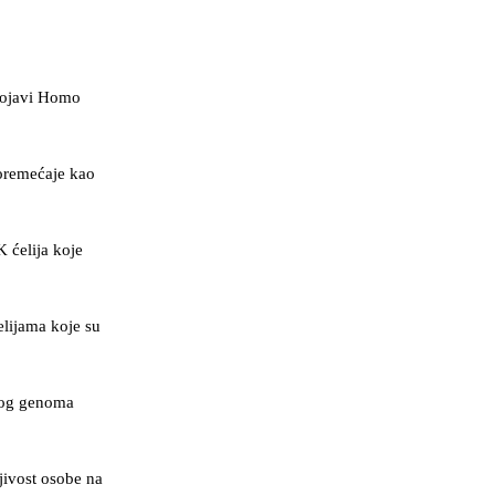
 pojavi Homo
poremećaje kao
 ćelija koje
elijama koje su
skog genoma
jivost osobe na