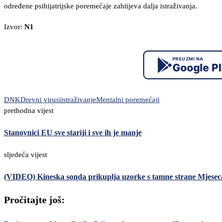
određene psihijatrijske poremećaje zahtijeva dalja istraživanja.
Izvor:
N1
PREUZMI NA
Google P
DNK
Drevni virusi
istraživanje
Mentalni poremećaji
prethodna vijest
Stanovnici EU sve stariji i sve ih je manje
sljedeća vijest
(VIDEO) Kineska sonda prikuplja uzorke s tamne strane Mjeseca
Pročitajte još: