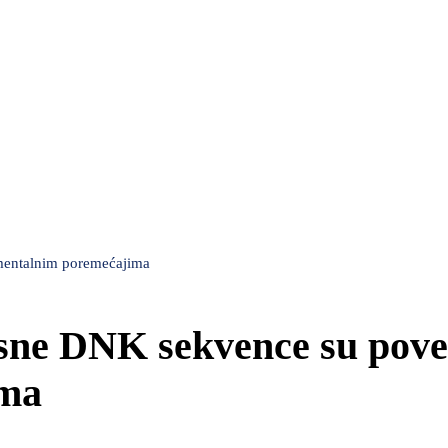
 mentalnim poremećajima
usne DNK sekvence su pov
ima