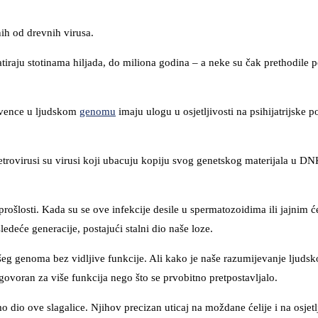
ih od drevnih virusa.
tiraju stotinama hiljada, do miliona godina – a neke su čak prethodile
vence u ljudskom
genomu
imaju ulogu u osjetljivosti na psihijatrijske 
etrovirusi su virusi koji ubacuju kopiju svog genetskog materijala u DNK
rošlosti. Kada su se ove infekcije desile u spermatozoidima ili jajnim ć
ledeće generacije, postajući stalni dio naše loze.
šeg genoma bez vidljive funkcije. Ali kako je naše razumijevanje ljud
ovoran za više funkcija nego što se prvobitno pretpostavljalo.
 dio ove slagalice. Njihov precizan uticaj na moždane ćelije i na osjetl