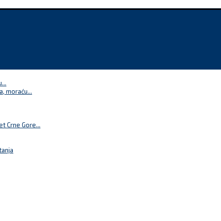
...
a, moraću...
t Crne Gore...
tanja