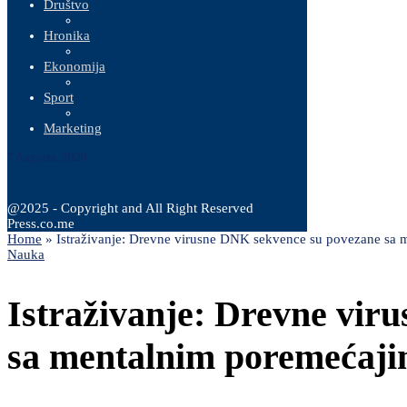
Društvo
Hronika
Ekonomija
Sport
Marketing
7 Augusta, 2026
@2025 - Copyright and All Right Reserved
Press.co.me
Home
»
Istraživanje: Drevne virusne DNK sekvence su povezane sa
Nauka
Istraživanje: Drevne vir
sa mentalnim poremećaj