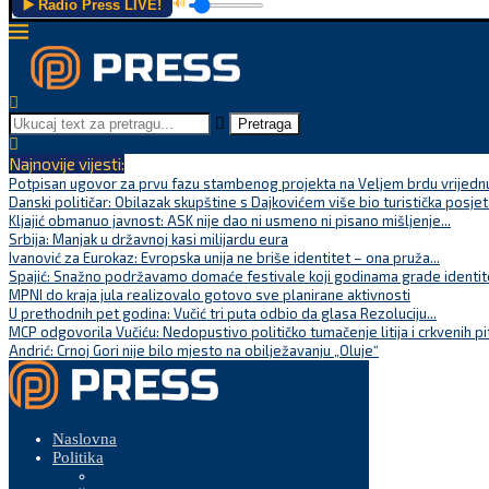
▶️ Radio Press LIVE!
🔊
Pretraga
Najnovije vijesti:
Potpisan ugovor za prvu fazu stambenog projekta na Veljem brdu vrijednu
Danski političar: Obilazak skupštine s Dajkovićem više bio turistička posjet
Kljajić obmanuo javnost: ASK nije dao ni usmeno ni pisano mišljenje...
Srbija: Manjak u državnoj kasi milijardu eura
Ivanović za Eurokaz: Evropska unija ne briše identitet – ona pruža...
Spajić: Snažno podržavamo domaće festivale koji godinama grade identite
MPNI do kraja jula realizovalo gotovo sve planirane aktivnosti
U prethodnih pet godina: Vučić tri puta odbio da glasa Rezoluciju...
MCP odgovorila Vučiću: Nedopustivo političko tumačenje litija i crkvenih pi
Andrić: Crnoj Gori nije bilo mjesto na obilježavanju „Oluje“
Naslovna
Politika