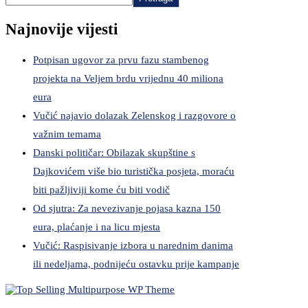
Najnovije vijesti
Potpisan ugovor za prvu fazu stambenog
projekta na Veljem brdu vrijednu 40 miliona
eura
Vučić najavio dolazak Zelenskog i razgovore o
važnim temama
Danski političar: Obilazak skupštine s
Dajkovićem više bio turistička posjeta, moraću
biti pažljiviji kome ću biti vodič
Od sjutra: Za nevezivanje pojasa kazna 150
eura, plaćanje i na licu mjesta
Vučić: Raspisivanje izbora u narednim danima
ili nedeljama, podnijeću ostavku prije kampanje