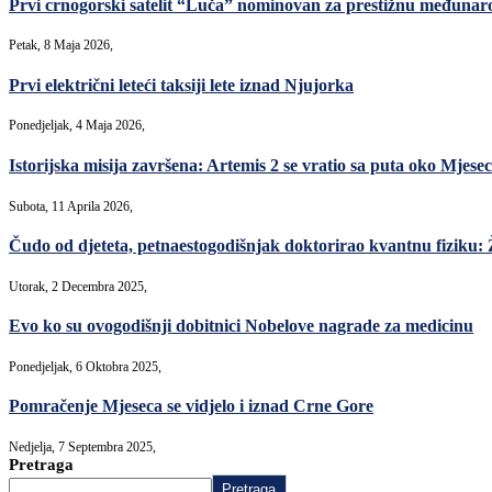
Prvi crnogorski satelit “Luča” nominovan za prestižnu međuna
Petak, 8 Maja 2026,
Prvi električni leteći taksiji lete iznad Njujorka
Ponedjeljak, 4 Maja 2026,
Istorijska misija završena: Artemis 2 se vratio sa puta oko Mjese
Subota, 11 Aprila 2026,
Čudo od djeteta, petnaestogodišnjak doktorirao kvantnu fiziku: 
Utorak, 2 Decembra 2025,
Evo ko su ovogodišnji dobitnici Nobelove nagrade za medicinu
Ponedjeljak, 6 Oktobra 2025,
Pomračenje Mjeseca se vidjelo i iznad Crne Gore
Nedjelja, 7 Septembra 2025,
Pretraga
Pretraga