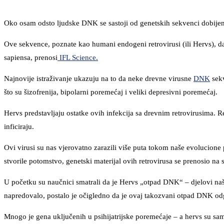
Oko osam odsto ljudske DNK se sastoji od genetskih sekvenci dobijen
Ove sekvence, poznate kao humani endogeni retrovirusi (ili Hervs), da
sapiensa, prenosi
IFL Science.
Najnovije istraživanje ukazuju na to da neke drevne virusne
DNK
sek
što su šizofrenija, bipolarni poremećaj i veliki depresivni poremećaj.
Hervs predstavljaju ostatke ovih infekcija sa drevnim retrovirusima. R
inficiraju.
Ovi virusi su nas vjerovatno zarazili više puta tokom naše evolucione p
stvorile potomstvo, genetski materijal ovih retrovirusa se prenosio na s
U početku su naučnici smatrali da je Hervs „otpad DNK“ – djelovi na
napredovalo, postalo je očigledno da je ovaj takozvani otpad DNK odg
Mnogo je gena uključenih u psihijatrijske poremećaje – a hervs su samo