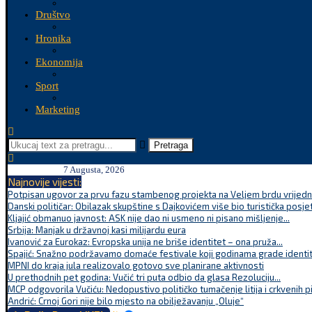
Društvo
Hronika
Ekonomija
Sport
Marketing
Pretraga
7 Augusta, 2026
Najnovije vijesti:
Potpisan ugovor za prvu fazu stambenog projekta na Veljem brdu vrijednu
Danski političar: Obilazak skupštine s Dajkovićem više bio turistička posjet
Kljajić obmanuo javnost: ASK nije dao ni usmeno ni pisano mišljenje...
Srbija: Manjak u državnoj kasi milijardu eura
Ivanović za Eurokaz: Evropska unija ne briše identitet – ona pruža...
Spajić: Snažno podržavamo domaće festivale koji godinama grade identite
MPNI do kraja jula realizovalo gotovo sve planirane aktivnosti
U prethodnih pet godina: Vučić tri puta odbio da glasa Rezoluciju...
MCP odgovorila Vučiću: Nedopustivo političko tumačenje litija i crkvenih p
Andrić: Crnoj Gori nije bilo mjesto na obilježavanju „Oluje“