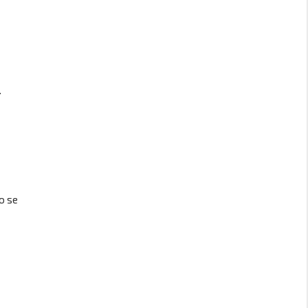
.
o se