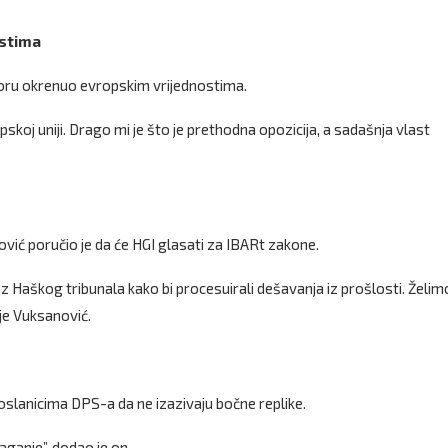
ostima
Goru okrenuo evropskim vrijednostima.
skoj uniji. Drago mi je što je prethodna opozicija, a sadašnja vlast
ović poručio je da će HGI glasati za IBARt zakone.
z Haškog tribunala kako bi procesuirali dešavanja iz prošlosti. Želim
 je Vuksanović.
slanicima DPS-a da ne izazivaju bočne replike.
aganje”, dodao je on.