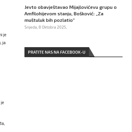
Jevto obavještavao Mijajlovićevu grupu o
Amfilohijevom stanju, Bošković: „Za
o
muštuluk bih pozlatio“
Srijeda, 8 Oktobra 2025,
i je
 ja
PRATITE NAS NA FACEBOOK-U
 je
đa,