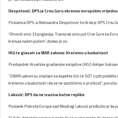
Despotović: DPS je Crnu Goru okrenuo evropskim vrijedn
Poslanica DPS-a Aleksandra Despotović tvrdi da je DPS Crnu 
“Otvorili smo 33 poglavlja. Transirali smo put Crne Gore ka Evrop
krenula našim putem”, dodao je on.
HGI će glasati za IBAR zakone: Krećemo u budućnost
Predsjednik Hrvatske građanske inicijative (HGI) Adrijan Vuksan
“ZIBAR uakoni su značajni sa aspekta što će SDT crpiti podatke i
krenemo u budućnost i da se ne spotičemo o prošlost”, poručio
Laković: DPS da ne izaziva bočne replike
Poslanik Pokreta Evropa sad Miodrag Laković predložio je da po
“U duhu današnje rasprave jeste da se svako može da iznese izl