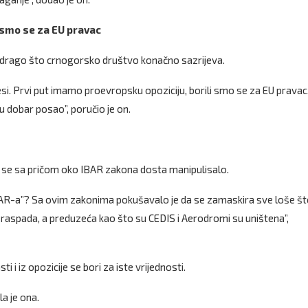
i smo se za EU pravac
e drago što crnogorsko društvo konačno sazrijeva.
resi. Prvi put imamo proevropsku opoziciju, borili smo se za EU pravac
u dobar posao”, poručio je on.
 se sa pričom oko IBAR zakona dosta manipulisalo.
 IBAR-a”? Sa ovim zakonima pokušavalo je da se zamaskira sve loše št
aspada, a preduzeća kao što su CEDIS i Aerodromi su uništena”,
i i iz opozicije se bori za iste vrijednosti.
la je ona.