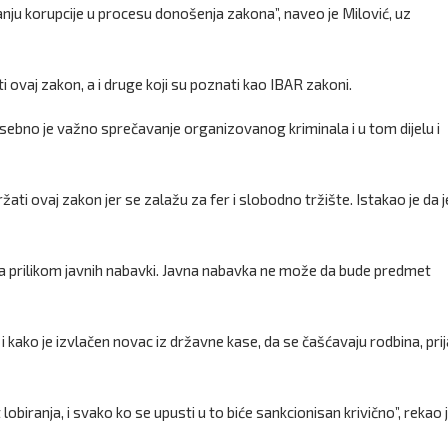
nju korupcije u procesu donošenja zakona”, naveo je Milović, uz
 ovaj zakon, a i druge koji su poznati kao IBAR zakoni.
osebno je važno sprečavanje organizovanog kriminala i u tom dijelu i
ati ovaj zakon jer se zalažu za fer i slobodno tržište. Istakao je da j
a prilikom javnih nabavki. Javna nabavka ne može da bude predmet
 kako je izvlačen novac iz državne kase, da se čašćavaju rodbina, prija
lobiranja, i svako ko se upusti u to biće sankcionisan krivično”, rekao 