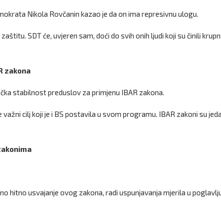
okrata Nikola Rovčanin kazao je da on ima represivnu ulogu.
aštitu. SDT će, uvjeren sam, doći do svih onih ljudi koji su činili krup
AR zakona
tička stabilnost preduslov za primjenu IBAR zakona.
e važni cilj koji je i BS postavila u svom programu. IBAR zakoni su jed
 zakonima
žno hitno usvajanje ovog zakona, radi uspunjavanja mjerila u poglavlj