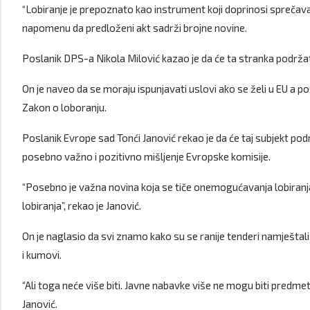
“Lobiranje je prepoznato kao instrument koji doprinosi sprečava
napomenu da predloženi akt sadrži brojne novine.
Poslanik DPS-a Nikola Milović kazao je da će ta stranka podržati
On je naveo da se moraju ispunjavati uslovi ako se želi u EU a p
Zakon o loboranju.
Poslanik Evrope sad Tonći Janović rekao je da će taj subjekt podrž
posebno važno i pozitivno mišljenje Evropske komisije.
“Posebno je važna novina koja se tiče onemogućavanja lobiranj
lobiranja”, rekao je Janović.
On je naglasio da svi znamo kako su se ranije tenderi namještali i
i kumovi.
“Ali toga neće više biti. Javne nabavke više ne mogu biti predmet 
Janović.