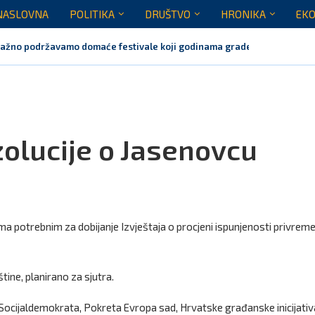
NASLOVNA
POLITIKA
DRUŠTVO
HRONIKA
EKO
nažno podržavamo domaće festivale koji godinama grade identitet Crne 
raja jula realizovalo gotovo sve planirane aktivnosti
ih pet godina: Vučić tri puta odbio da glasa Rezoluciju...
orila Vučiću: Nedopustivo političko tumačenje litija i crkvenih pitanja
noj Gori nije bilo mjesto na obilježavanju „Oluje“
zolucije o Jasenovcu
 potrebnim za dobijanje Izvještaja o procjeni ispunjenosti privreme
ine, planirano za sjutra.
 Socijaldemokrata, Pokreta Evropa sad, Hrvatske građanske inicijativ