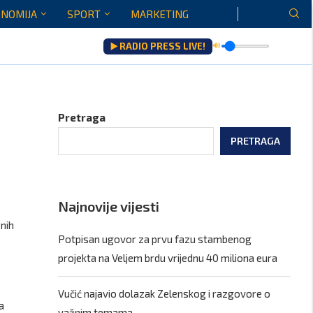
NOMIJA
SPORT
MARKETING
▶️ RADIO PRESS LIVE!
🔊
Gore...
Pretraga
PRETRAGA
Najnovije vijesti
nih
Potpisan ugovor za prvu fazu stambenog
projekta na Veljem brdu vrijednu 40 miliona eura
Vučić najavio dolazak Zelenskog i razgovore o
a
važnim temama