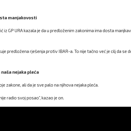
osta manjakovosti
ić iz GP URA kazala je da u predloženim zakonima ima dosta manjkavo
uje predložena rješenja protiv IBAR-a. To nije tačno već je cilj da se 
 naša nejaka pleća
e zakone, ali da je sve palo na njihova nejaka pleća.
ije radio svoj posao”, kazao je on.