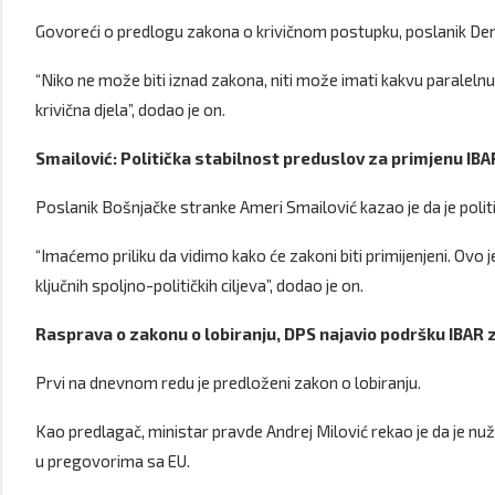
Govoreći o predlogu zakona o krivičnom postupku, poslanik Dem
“Niko ne može biti iznad zakona, niti može imati kakvu paralelnu z
krivična djela”, dodao je on.
Smailović: Politička stabilnost preduslov za primjenu IB
Poslanik Bošnjačke stranke Ameri Smailović kazao je da je poli
“Imaćemo priliku da vidimo kako će zakoni biti primijenjeni. Ovo j
ključnih spoljno-političkih ciljeva”, dodao je on.
Rasprava o zakonu o lobiranju, DPS najavio podršku IBAR
Prvi na dnevnom redu je predloženi zakon o lobiranju.
Kao predlagač, ministar pravde Andrej Milović rekao je da je nu
u pregovorima sa EU.