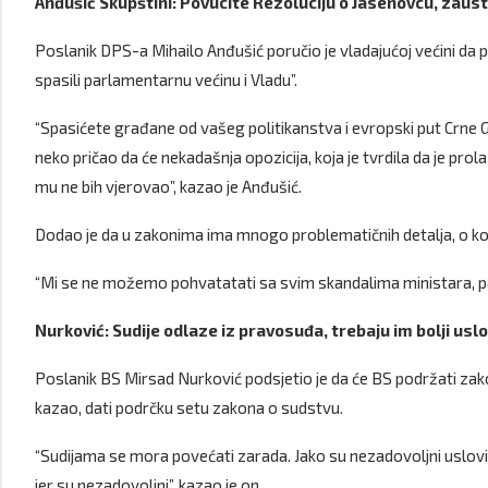
Anđušić Skupštini: Povucite Rezoluciju o Jasenovcu, zaust
Poslanik DPS-a Mihailo Anđušić poručio je vladajućoj većini da 
spasili parlamentarnu većinu i Vladu”.
“Spasićete građane od vašeg politikanstva i evropski put Crne Gore
neko pričao da će nekadašnja opozicija, koja je tvrdila da je pr
mu ne bih vjerovao”, kazao je Anđušić.
Dodao je da u zakonima ima mnogo problematičnih detalja, o kojim
“Mi se ne možemo pohvatatati sa svim skandalima ministara, pa 
Nurković: Sudije odlaze iz pravosuđa, trebaju im bolji uslo
Poslanik BS Mirsad Nurković podsjetio je da će BS podržati zakon
kazao, dati podrčku setu zakona o sudstvu.
“Sudijama se mora povećati zarada. Jako su nezadovoljni uslovi
jer su nezadovoljni”, kazao je on.