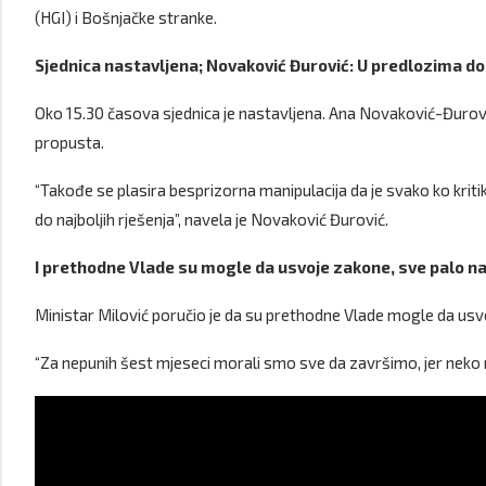
(HGI) i Bošnjačke stranke.
Sjednica nastavljena; Novaković Đurović: U predlozima d
Oko 15.30 časova sjednica je nastavljena. Ana Novaković-Đurov
propusta.
“Takođe se plasira besprizorna manipulacija da je svako ko kritik
do najboljih rješenja”, navela je Novaković Đurović.
I prethodne Vlade su mogle da usvoje zakone, sve palo na
Ministar Milović poručio je da su prethodne Vlade mogle da usvoj
“Za nepunih šest mjeseci morali smo sve da završimo, jer neko n