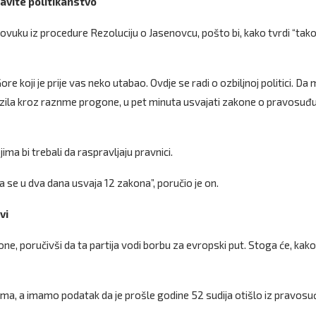
avite politikanstvo
povuku iz procedure Rezoluciju o Jasenovcu, pošto bi, kako tvrdi “tak
 koji je prije vas neko utabao. Ovdje se radi o ozbiljnoj politici. Da m
olazila kroz raznme progone, u pet minuta usvajati zakone o pravosuđu,
a bi trebali da raspravljaju pravnici.
se u dva dana usvaja 12 zakona”, poručio je on.
vi
e, poručivši da ta partija vodi borbu za evropski put. Stoga će, kako
ma, a imamo podatak da je prošle godine 52 sudija otišlo iz pravosu