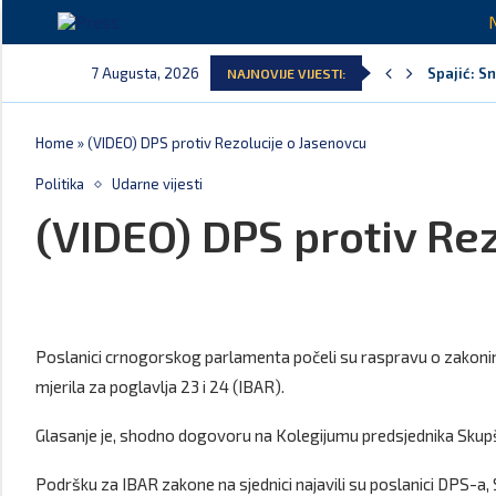
7 Augusta, 2026
Spajić: S
NAJNOVIJE VIJESTI:
MPNI do k
U prethodn
MCP odgov
Andrić: Cr
Home
»
(VIDEO) DPS protiv Rezolucije o Jasenovcu
Politika
Udarne vijesti
(VIDEO) DPS protiv Re
Poslanici crnogorskog parlamenta počeli su raspravu o zakonima
mjerila za poglavlja 23 i 24 (IBAR).
Glasanje je, shodno dogovoru na Kolegijumu predsjednika Skupšt
Podršku za IBAR zakone na sjednici najavili su poslanici DPS-a,