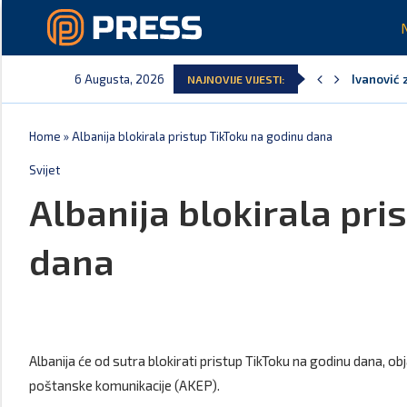
6 Augusta, 2026
Ivanović 
NAJNOVIJE VIJESTI:
Spajić: S
MPNI do k
U prethod
MCP odgov
Andrić: C
Home
»
Albanija blokirala pristup TikToku na godinu dana
Svijet
Albanija blokirala pri
dana
Albanija će od sutra blokirati pristup TikToku na godinu dana, obja
poštanske komunikacije (AKEP).