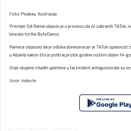
Foto: Pixabay, Ilustracija
Premijer Edi Rama objavio je u prosincu da će zabraniti TikTok, n
kineske tvrtke ByteDance.
Rama je objasnio da je odluka donesena jer je TikTok opasnost z
u Albaniji nakon što je potkraj prošle godine nožem ubijen 14-go
Dvije skupine mladih upletene u taj incident antagonizirale su s
Izvor: Index.hr
PREUZMI NA
Google Pla