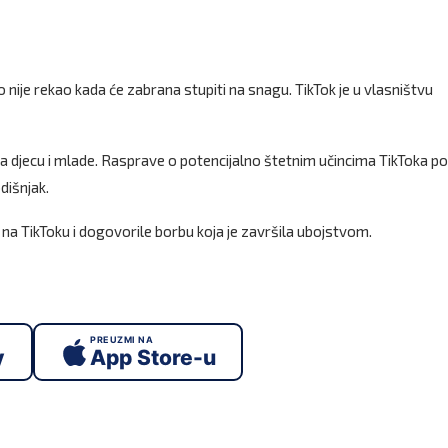
o nije rekao kada će zabrana stupiti na snagu. TikTok je u vlasništvu
a djecu i mlade. Rasprave o potencijalno štetnim učincima TikToka p
dišnjak.
e na TikToku i dogovorile borbu koja je završila ubojstvom.
PREUZMI NA
y
App Store-u