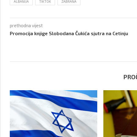
ALBANIJA
TIKTOK
ZABRANA
prethodna vijest
Promocija knjige Slobodana Čukića sjutra na Cetinju
PROČ