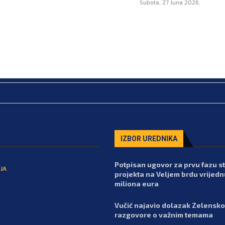
Subota, 27 Juna 2026,
IZBOR UREDNIKA
Potpisan ugovor za prvu fazu 
JA
projekta na Veljem brdu vrijedn
miliona eura
Vučić najavio dolazak Zelensko
razgovore o važnim temama