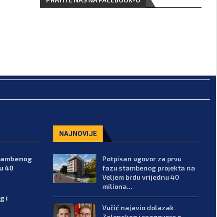
NAJNOVIJE
stambenog
Potpisan ugovor za prvu
u 40
fazu stambenog projekta na
Veljem brdu vrijednu 40
miliona...
g i
Vučić najavio dolazak
Zelenskog i razgovore o