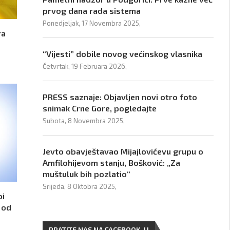
prvog dana rada sistema
Ponedjeljak, 17 Novembra 2025,
ra
“Vijesti” dobile novog većinskog vlasnika
Četvrtak, 19 Februara 2026,
PRESS saznaje: Objavljen novi otro foto
snimak Crne Gore, pogledajte
Subota, 8 Novembra 2025,
Jevto obavještavao Mijajlovićevu grupu o
Amfilohijevom stanju, Bošković: „Za
muštuluk bih pozlatio“
Srijeda, 8 Oktobra 2025,
bi
 od
PRATITE NAS NA FACEBOOK-U