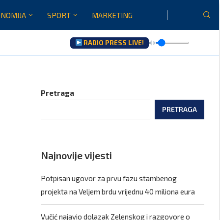
NOMIJA
SPORT
MARKETING
RADIO PRESS LIVE!
Gore...
Pretraga
PRETRAGA
Najnovije vijesti
Potpisan ugovor za prvu fazu stambenog
projekta na Veljem brdu vrijednu 40 miliona eura
Vučić najavio dolazak Zelenskog i razgovore o