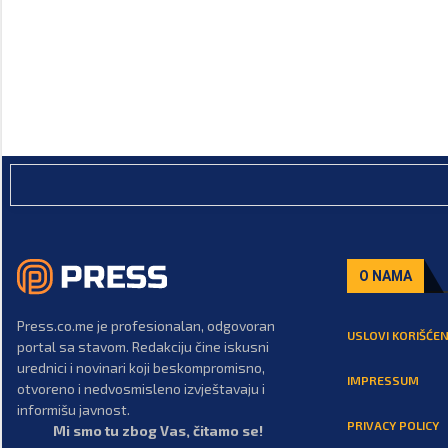
O NAMA
Press.co.me je profesionalan, odgovoran
USLOVI KORIŠĆEN
portal sa stavom. Redakciju čine iskusni
urednici i novinari koji beskompromisno,
IMPRESSUM
otvoreno i nedvosmisleno izvještavaju i
informišu javnost.
PRIVACY POLICY
Mi smo tu zbog Vas, čitamo se!