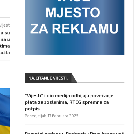
vijest
ja su
ana u
ntima
lužbi
NAJČITANIJE VIJESTI:
“Vijesti” i dio medija odbijaju povećanje
plata zaposlenima, RTCG spremna za
potpis
Ponedjeljak, 17 Februara 2025,
Pametni nadzor u Podgorici: Prve kazne već