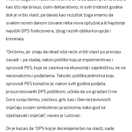
kao što nije brinuo, osim deklarativno, ni svih trideset godina
dok je vršio vlast, pa danas kao rezultat toga imamo da
svakim novim danom osvane neka nova optužnica ili hapšenje
najviših DPS funkcionera, zbog raznih oblika korupcije i
kriminala.
“Oni brinu, jer znaju da nikad više neće vršiti vlast po principu
zavadi – pa vladaj, nakon politike koju je implementirao i
sprovodi PES, koja se zasniva na ekonomiji i zajedništvu, ne na
nacionalizmu i podjelama. Takođe, politika jedinstva koju
sprovodi PES konačno je, nakon svih godina podjela,
prouzrokovanih DPS politikom, učinila da svi građani Crne
Gore svoju himnu, zastavu, grb, kao i Dan nezavisnosti
osjećaju svojim simbolima i praznicima, kako god se
izjašnjavali i osjećali”, naveo je Lutovac.
On je kazao da “DPS koji je decenijama bio na vlasti, sada