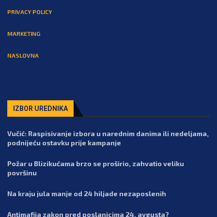
PRIVACY POLICY
MARKETING
NASLOVNA
IZBOR UREDNIKA
Vučić: Raspisivanje izbora u narednim danima ili nedeljama,
podnijeću ostavku prije kampanje
Požar u Blizikućama brzo se proširio, zahvatio veliku
površinu
Na kraju jula manje od 24 hiljade nezaposlenih
Antimafija zakon pred poslanicima 24. avgusta?