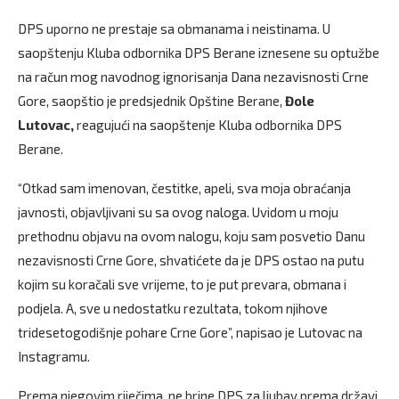
DPS uporno ne prestaje sa obmanama i neistinama. U
saopštenju Kluba odbornika DPS Berane iznesene su optužbe
na račun mog navodnog ignorisanja Dana nezavisnosti Crne
Gore, saopštio je predsjednik Opštine Berane,
Đole
Lutovac,
reagujući na saopštenje Kluba odbornika DPS
Berane.
“Otkad sam imenovan, čestitke, apeli, sva moja obraćanja
javnosti, objavljivani su sa ovog naloga. Uvidom u moju
prethodnu objavu na ovom nalogu, koju sam posvetio Danu
nezavisnosti Crne Gore, shvatićete da je DPS ostao na putu
kojim su koračali sve vrijeme, to je put prevara, obmana i
podjela. A, sve u nedostatku rezultata, tokom njihove
tridesetogodišnje pohare Crne Gore”, napisao je Lutovac na
Instagramu.
Prema njegovim riječima, ne brine DPS za ljubav prema državi,