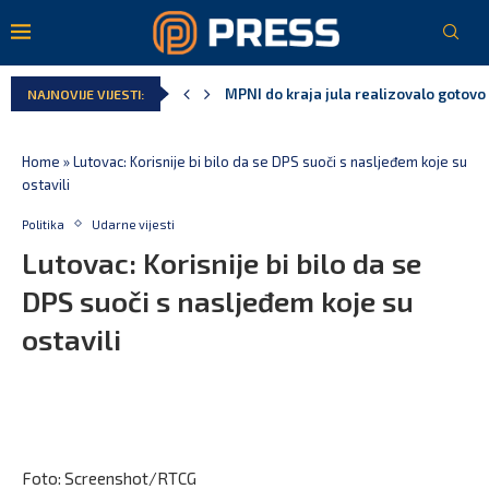
U prethodnih pet godina: Vučić tri puta
NAJNOVIJE VIJESTI:
MCP odgovorila Vučiću: Nedopustivo pol
Andrić: Crnoj Gori nije bilo mjesto na 
Spajić: Gusinje primjer sredine u kojoj
Vučić čuva Marovića do zastare pres
Home
»
Lutovac: Korisnije bi bilo da se DPS suoči s nasljeđem koje su
ostavili
Politika
Udarne vijesti
Lutovac: Korisnije bi bilo da se
DPS suoči s nasljeđem koje su
ostavili
Foto: Screenshot/RTCG