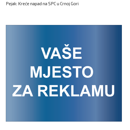
Pejak: Kreće napad na SPC u Crnoj Gori