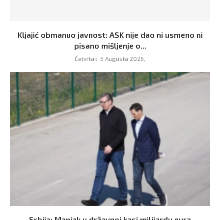
Kljajić obmanuo javnost: ASK nije dao ni usmeno ni
pisano mišljenje o...
Četvrtak, 6 Augusta 2026,
Srbija: Manjak u državnoj kasi milijardu eura