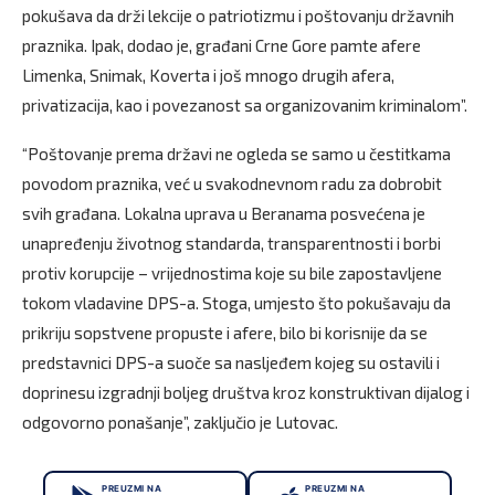
pokušava da drži lekcije o patriotizmu i poštovanju državnih
praznika. Ipak, dodao je, građani Crne Gore pamte afere
Limenka, Snimak, Koverta i još mnogo drugih afera,
privatizacija, kao i povezanost sa organizovanim kriminalom”.
“Poštovanje prema državi ne ogleda se samo u čestitkama
povodom praznika, već u svakodnevnom radu za dobrobit
svih građana. Lokalna uprava u Beranama posvećena je
unapređenju životnog standarda, transparentnosti i borbi
protiv korupcije – vrijednostima koje su bile zapostavljene
tokom vladavine DPS-a. Stoga, umjesto što pokušavaju da
prikriju sopstvene propuste i afere, bilo bi korisnije da se
predstavnici DPS-a suoče sa nasljeđem kojeg su ostavili i
doprinesu izgradnji boljeg društva kroz konstruktivan dijalog i
odgovorno ponašanje”, zaključio je Lutovac.
PREUZMI NA
PREUZMI NA