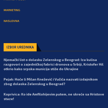
MARKETING
NASLOVNA
IZBOR UREDNIKA
Njemački list o dolasku Zelenskog u Beograd: Iza kulisa
razgovori o zajedničkoj fabrici dronova u Srbiji, Kristofer Hil
otkrio kako srpska municija stiže do Ukrajine
Pejak: Hoće li Milan Knežević i Vučića nazvati izdajnikom
zbog dolaska Zelenskog u Beograd?
Koprivica: Ko ide Amfilohijevim putem, ne skreće sa Hristove
staze!