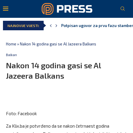
Danski političar: Obilazak skupštine s 
NAJNOVIJE VIJESTI:
Kljajić obmanuo javnost: ASK nije dao 
Srbija: Manjak u državnoj kasi milijar
Ivanović za Eurokaz: Evropska unija ne
Spajić: Snažno podržavamo domaće fest
Home
»
Nakon 14 godina gasi se Al Jazeera Balkans
Balkan
Nakon 14 godina gasi se Al
Jazeera Balkans
Foto: Facebook
Za Klix.ba je potvrđeno da se nakon četrnaest godina