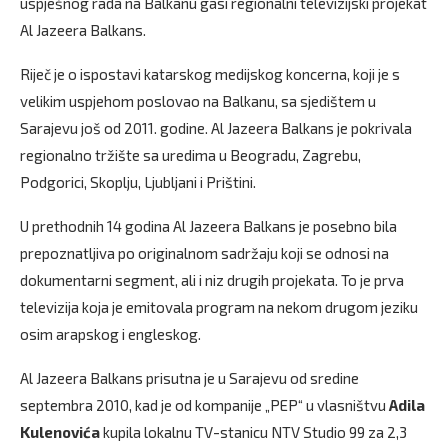
uspješnog rada na Balkanu gasi regionalni televizijski projekat
Al Jazeera Balkans.
Riječ je o ispostavi katarskog medijskog koncerna, koji je s
velikim uspjehom poslovao na Balkanu, sa sjedištem u
Sarajevu još od 2011. godine. Al Jazeera Balkans je pokrivala
regionalno tržište sa uredima u Beogradu, Zagrebu,
Podgorici, Skoplju, Ljubljani i Prištini.
U prethodnih 14 godina Al Jazeera Balkans je posebno bila
prepoznatljiva po originalnom sadržaju koji se odnosi na
dokumentarni segment, ali i niz drugih projekata. To je prva
televizija koja je emitovala program na nekom drugom jeziku
osim arapskog i engleskog.
Al Jazeera Balkans prisutna je u Sarajevu od sredine
septembra 2010, kad je od kompanije „PEP“ u vlasništvu
Adila
Kulenovića
kupila lokalnu TV-stanicu NTV Studio 99 za 2,3