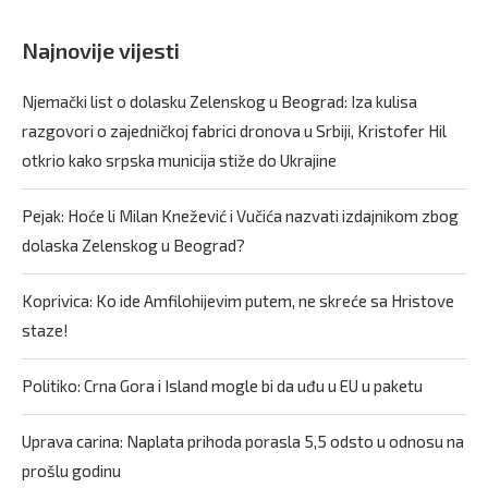
Najnovije vijesti
Njemački list o dolasku Zelenskog u Beograd: Iza kulisa
razgovori o zajedničkoj fabrici dronova u Srbiji, Kristofer Hil
otkrio kako srpska municija stiže do Ukrajine
Pejak: Hoće li Milan Knežević i Vučića nazvati izdajnikom zbog
dolaska Zelenskog u Beograd?
Koprivica: Ko ide Amfilohijevim putem, ne skreće sa Hristove
staze!
Politiko: Crna Gora i Island mogle bi da uđu u EU u paketu
Uprava carina: Naplata prihoda porasla 5,5 odsto u odnosu na
prošlu godinu