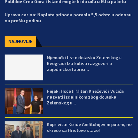
Politiko: Crna Gora i Island mogle bi da uđu u EU u paketu
Uprava carina: Naplata prihoda porasla 5,5 odsto u odnosu
na prošlu godinu
NAJNOVIJE
Njemački list o dolasku Zelenskog u
Beograd: Iza kulisa razgovori o
zajedničkoj fabrici...
Pejak: Hoće li Milan Knežević i Vučića
nazvati izdajnikom zbog dolaska
Zelenskog u...
Koprivica: Ko ide Amfilohijevim putem, ne
skreće sa Hristove staze!