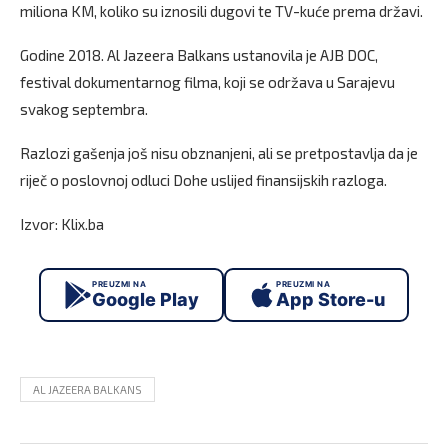
miliona KM, koliko su iznosili dugovi te TV-kuće prema državi.
Godine 2018. Al Jazeera Balkans ustanovila je AJB DOC,
festival dokumentarnog filma, koji se održava u Sarajevu
svakog septembra.
Razlozi gašenja još nisu obznanjeni, ali se pretpostavlja da je
riječ o poslovnoj odluci Dohe uslijed finansijskih razloga.
Izvor: Klix.ba
PREUZMI NA
PREUZMI NA
Google Play
App Store-u
AL JAZEERA BALKANS