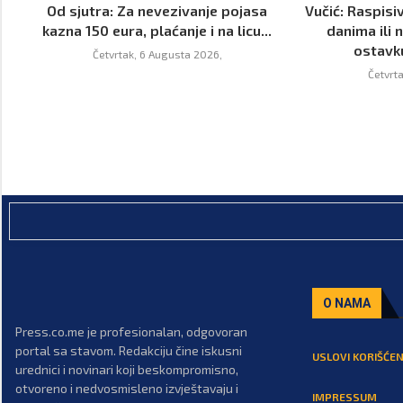
Od sjutra: Za nevezivanje pojasa
Vučić: Raspisi
kazna 150 eura, plaćanje i na licu...
danima ili 
ostavk
Četvrtak, 6 Augusta 2026,
Četvrt
O NAMA
Press.co.me je profesionalan, odgovoran
portal sa stavom. Redakciju čine iskusni
USLOVI KORIŠĆEN
urednici i novinari koji beskompromisno,
otvoreno i nedvosmisleno izvještavaju i
IMPRESSUM