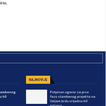
irio,
NAJNOVIJE
stambenog
Potpisan ugovor za prvu
u 40
fazu stambenog projekta na
Veljem brdu vrijednu 40
miliona...