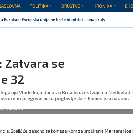
NASLOVNA
POLITIKA
DRUŠTVO
HRONIKA
EKO
za Eurokaz: Evropska unija ne briše identitet – ona pruža...
nažno podržavamo domaće festivale koji godinama grade identitet Crne 
raja jula realizovalo gotovo sve planirane aktivnosti
ih pet godina: Vučić tri puta odbio da glasa Rezoluciju...
orila Vučiću: Nedopustivo političko tumačenje litija i crkvenih pitanja
noj Gori nije bilo mjesto na obilježavanju „Oluje“
: Zatvara se
je 32
legaciju Vlade koja danas u Briselu učestvuje na Međuvladi
i zatvoreno pregovaračko poglavlje 32 – Finansijski nadzor.
oto: Vlada CG
cije, Spajić će, zajedno sa komesarkom za proširenje
Martom Kos