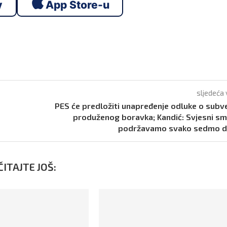
y
App Store-u
sljedeća 
PES će predložiti unapređenje odluke o subve
produženog boravka; Kandić: Svjesni s
podržavamo svako sedmo di
ITAJTE JOŠ: