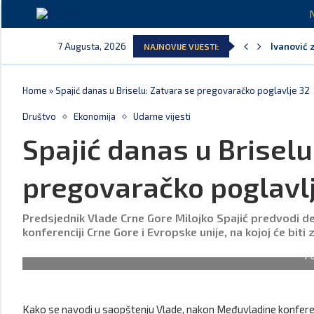
7 Augusta, 2026
Ivanović 
NAJNOVIJE VIJESTI:
Spajić: S
MPNI do k
U prethodn
MCP odgov
Andrić: Cr
Home
»
Spajić danas u Briselu: Zatvara se pregovaračko poglavlje 32
Društvo
Ekonomija
Udarne vijesti
Spajić danas u Briselu
pregovaračko poglavl
Predsjednik Vlade Crne Gore Milojko Spajić predvodi de
konferenciji Crne Gore i Evropske unije, na kojoj će bit
F
Kako se navodi u saopštenju Vlade, nakon Međuvladine konferen