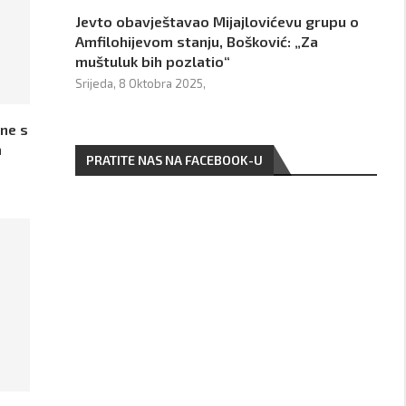
Jevto obavještavao Mijajlovićevu grupu o
Amfilohijevom stanju, Bošković: „Za
muštuluk bih pozlatio“
Srijeda, 8 Oktobra 2025,
ine s
a
PRATITE NAS NA FACEBOOK-U