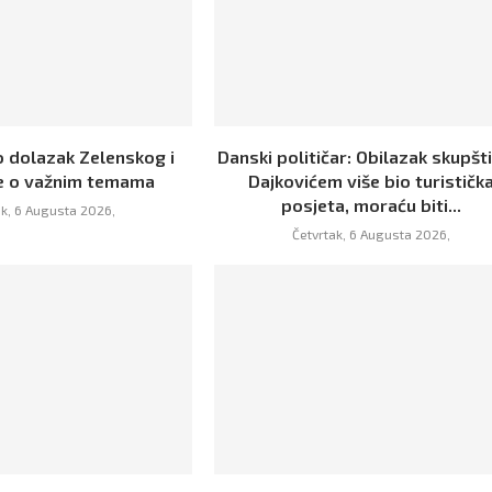
o dolazak Zelenskog i
Danski političar: Obilazak skupšt
e o važnim temama
Dajkovićem više bio turističk
posjeta, moraću biti...
ak, 6 Augusta 2026,
Četvrtak, 6 Augusta 2026,