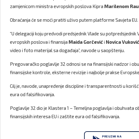
zamjenicom ministra evropskih poslova Kipra
Marilenom Ra
Obraćanja će se moći pratiti uživo putem platforme Savjeta EU.
“U delegaciji koju predvodi predsjednik Vlade su potpredsjednik 
evropskih poslova i finansija
Maida Gorčević
i
Novica Vukovi
video i foto materijal sa događaja”, navode u saopštenju.
Pregovaračko poglavlje 32 odnosi se na finansijski nadzor i 
finansijske kontrole, eksterne revizije i najbolje prakse Evropsk
Cilj je, navode, unapređenje discipline i transparentnosti u korišć
eura od falsifikovanja.
Poglavlje 32 dio je Klastera 1 – Temeljna poglavlja i obuhvata ob
finansijskih interesa EU i zaštite eura od falsifikovanja.
PREUZMI NA