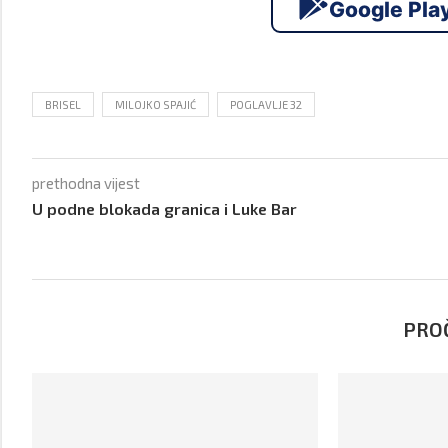
Google Pla
BRISEL
MILOJKO SPAJIĆ
POGLAVLJE 32
prethodna vijest
U podne blokada granica i Luke Bar
PROČ