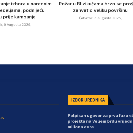
vanje izbora u narednim
Požar u Blizikućama brzo se proš
nedeljama, podnijeću
zahvatio veliku površinu
u prije kampanje
Četvrtak, 6 Augusta 2026,
ak, 6 Augusta 2026,
IZBOR UREDNIKA
Potpisan ugovor za prvu fazu 
JA
projekta na Veljem brdu vrijedn
miliona eura