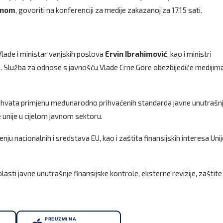
unom
, govoriti na konferenciji za medije zakazanoj za 17.15 sati.
Vlade i ministar vanjskih poslova
Ervin
Ibrahimović
, kao i ministri
ć
. Služba za odnose s javnošću Vlade Crne Gore obezbijediće medijim
obuhvata primjenu međunarodno prihvaćenih standarda javne unutrašn
e unije u cijelom javnom sektoru.
enju nacionalnih i sredstava EU, kao i zaštita finansijskih interesa Unije
lasti javne unutrašnje finansijske kontrole, eksterne revizije, zaštite
PREUZMI NA