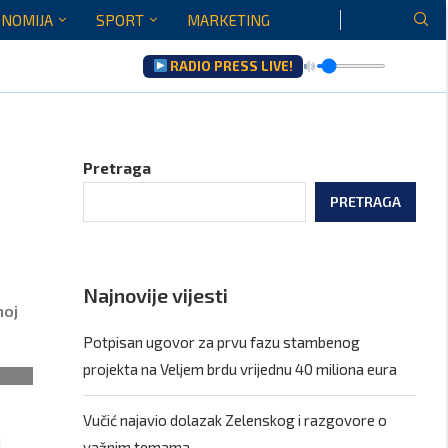
NOMIJA
SPORT
MARKETING
RADIO PRESS LIVE!
Gore...
Pretraga
PRETRAGA
Najnovije vijesti
noj
Potpisan ugovor za prvu fazu stambenog
projekta na Veljem brdu vrijednu 40 miliona eura
Vučić najavio dolazak Zelenskog i razgovore o
i
važnim temama