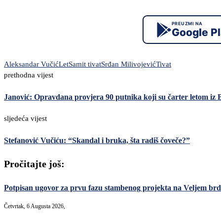
PREUZMI NA
Google P
Aleksandar Vučić
Let
Samit tivat
Srđan Milivojević
Tivat
prethodna vijest
Janović: Opravdana provjera 90 putnika koji su čarter letom iz 
sljedeća vijest
Stefanović Vučiću: “Skandal i bruka, šta radiš čoveče?”
Pročitajte još:
Potpisan ugovor za prvu fazu stambenog projekta na Veljem brdu
Četvrtak, 6 Augusta 2026,