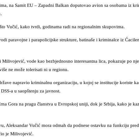
čima, na Samit EU – Zapadni Balkan doputovao avion sa osobama iz kr
.
o što Vučić, kako tvrdi, godinama radi na regionalnim skupovima.
di paravojne i parapolicijske strukture, batinaše i kriminalce iz Ćacil
vrdi Milivojević, vode kao bezbjednosno interesantna lica, pokazuje po n
iše ne može tolerisati ni u regionu.
žave napravio kriminalnu organizaciju, u kojoj se institucije koriste k
 DSS-a u saopštenju za javnost.
na Gora na pragu članstva u Evropskoj uniji, dok je Srbija, kako je kaz
u, Aleksandar Vučić mora odmah da podnese ostavku na funkciju pred
io je Milivojević.