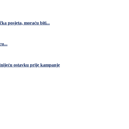
čka posjeta, moraću biti...
u...
dnijeću ostavku prije kampanje