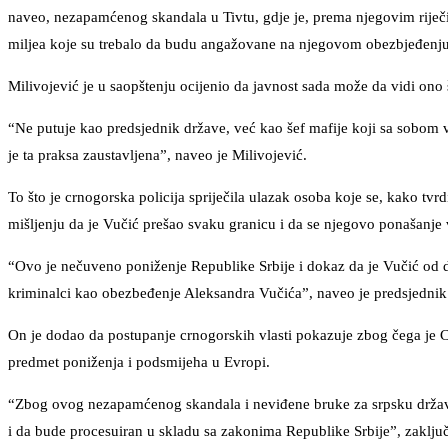
naveo, nezapamćenog skandala u Tivtu, gdje je, prema njegovim rije
miljea koje su trebalo da budu angažovane na njegovom obezbjeđenju
Milivojević je u saopštenju ocijenio da javnost sada može da vidi on
“Ne putuje kao predsjednik države, već kao šef mafije koji sa sobom vo
je ta praksa zaustavljena”, naveo je Milivojević.
To što je crnogorska policija spriječila ulazak osoba koje se, kako t
mišljenju da je Vučić prešao svaku granicu i da se njegovo ponašanje v
“Ovo je nečuveno poniženje Republike Srbije i dokaz da je Vučić od dr
kriminalci kao obezbeđenje Aleksandra Vučića”, naveo je predsjednik
On je dodao da postupanje crnogorskih vlasti pokazuje zbog čega je Cr
predmet poniženja i podsmijeha u Evropi.
“Zbog ovog nezapamćenog skandala i neviđene bruke za srpsku držav
i da bude procesuiran u skladu sa zakonima Republike Srbije”, zaključ