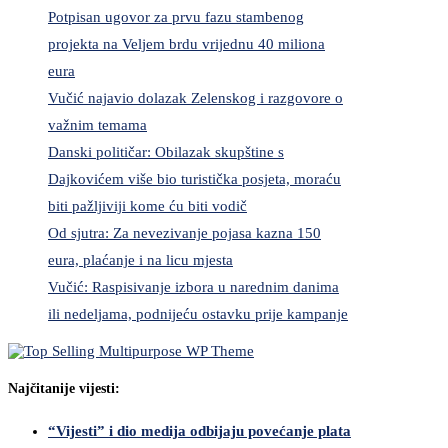
Potpisan ugovor za prvu fazu stambenog
projekta na Veljem brdu vrijednu 40 miliona
eura
Vučić najavio dolazak Zelenskog i razgovore o
važnim temama
Danski političar: Obilazak skupštine s
Dajkovićem više bio turistička posjeta, moraću
biti pažljiviji kome ću biti vodič
Od sjutra: Za nevezivanje pojasa kazna 150
eura, plaćanje i na licu mjesta
Vučić: Raspisivanje izbora u narednim danima
ili nedeljama, podnijeću ostavku prije kampanje
Najčitanije vijesti:
“Vijesti” i dio medija odbijaju povećanje plata