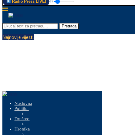
Radio Press LIVE!
Pretraga
Najnovije vijesti:
Naslovna
Politika
Društvo
Hronika