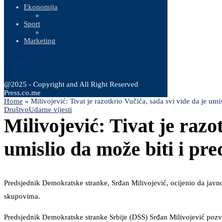
Ekonomija
Sport
Marketing
7 Augusta, 2026
@2025 - Copyright and All Right Reserved
Press.co.me
Home
»
Milivojević: Tivat je razotkrio Vučića, sada svi vide da je umis
Društvo
Udarne vijesti
Milivojević: Tivat je razo
umislio da može biti i pre
Predsjednik Demokratske stranke, Srđan Milivojević, ocijenio da javn
skupovima.
Predsjednik Demokratske stranke Srbije (DSS) Srđan Milivojević pozv