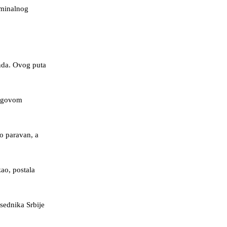
iminalnog
enda. Ovog puta
jegovom
ao paravan, a
ao, postala
sednika Srbije