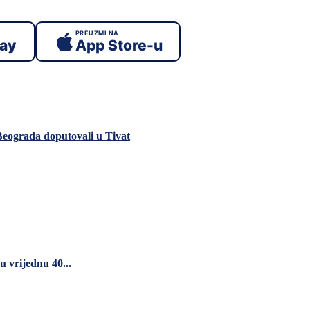
PREUZMI NA
lay
App Store-u
Beograda doputovali u Tivat
 vrijednu 40...