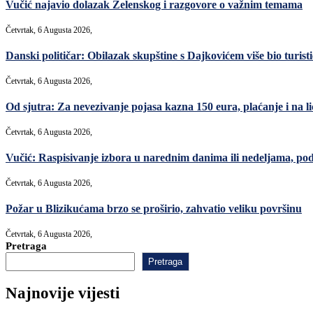
Vučić najavio dolazak Zelenskog i razgovore o važnim temama
Četvrtak, 6 Augusta 2026,
Danski političar: Obilazak skupštine s Dajkovićem više bio turisti
Četvrtak, 6 Augusta 2026,
Od sjutra: Za nevezivanje pojasa kazna 150 eura, plaćanje i na lic
Četvrtak, 6 Augusta 2026,
Vučić: Raspisivanje izbora u narednim danima ili nedeljama, po
Četvrtak, 6 Augusta 2026,
Požar u Blizikućama brzo se proširio, zahvatio veliku površinu
Četvrtak, 6 Augusta 2026,
Pretraga
Pretraga
Najnovije vijesti