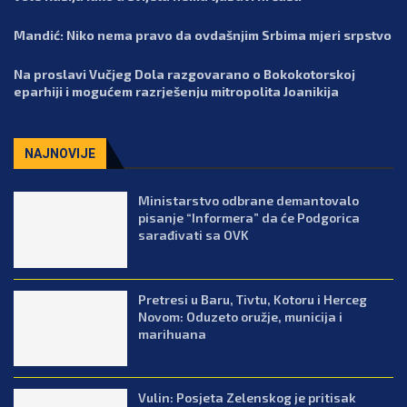
Mandić: Niko nema pravo da ovdašnjim Srbima mjeri srpstvo
Na proslavi Vučjeg Dola razgovarano o Bokokotorskoj
eparhiji i mogućem razrješenju mitropolita Joanikija
NAJNOVIJE
Ministarstvo odbrane demantovalo
pisanje “Informera” da će Podgorica
sarađivati sa OVK
Pretresi u Baru, Tivtu, Kotoru i Herceg
Novom: Oduzeto oružje, municija i
marihuana
Vulin: Posjeta Zelenskog je pritisak