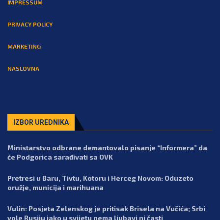
IMPRESSUM
PRIVACY POLICY
MARKETING
NASLOVNA
IZBOR UREDNIKA
Ministarstvo odbrane demantovalo pisanje “Informera” da
će Podgorica sarađivati sa OVK
Pretresi u Baru, Tivtu, Kotoru i Herceg Novom: Oduzeto
oružje, municija i marihuana
Vulin: Posjeta Zelenskog je pritisak Brisela na Vučića; Srbi
vole Rusiju iako u svijetu nema ljubavi ni časti