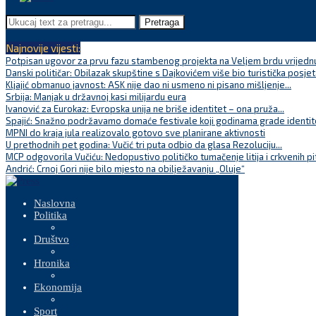
Pretraga
Najnovije vijesti:
Potpisan ugovor za prvu fazu stambenog projekta na Veljem brdu vrijednu
Danski političar: Obilazak skupštine s Dajkovićem više bio turistička posjet
Kljajić obmanuo javnost: ASK nije dao ni usmeno ni pisano mišljenje...
Srbija: Manjak u državnoj kasi milijardu eura
Ivanović za Eurokaz: Evropska unija ne briše identitet – ona pruža...
Spajić: Snažno podržavamo domaće festivale koji godinama grade identite
MPNI do kraja jula realizovalo gotovo sve planirane aktivnosti
U prethodnih pet godina: Vučić tri puta odbio da glasa Rezoluciju...
MCP odgovorila Vučiću: Nedopustivo političko tumačenje litija i crkvenih pi
Andrić: Crnoj Gori nije bilo mjesto na obilježavanju „Oluje“
Naslovna
Politika
Društvo
Hronika
Ekonomija
Sport