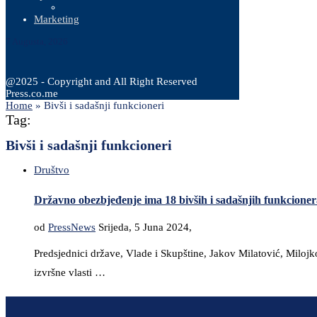
Marketing
7 Augusta, 2026
@2025 - Copyright and All Right Reserved
Press.co.me
Home
»
Bivši i sadašnji funkcioneri
Tag:
Bivši i sadašnji funkcioneri
Društvo
Državno obezbjeđenje ima 18 bivših i sadašnjih funkcioner
od
PressNews
Srijeda, 5 Juna 2024,
Predsjednici države, Vlade i Skupštine, Jakov Milatović, Milojko
izvršne vlasti …