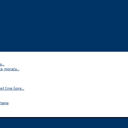
...
a, moraću...
t Crne Gore...
itanja