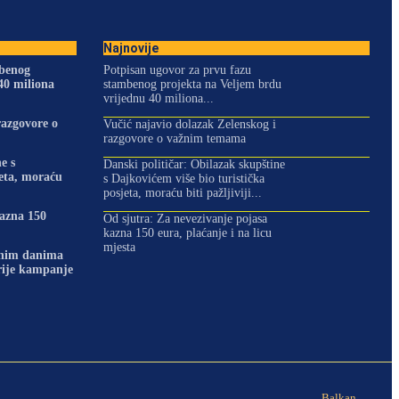
Najnovije
mbenog
Potpisan ugovor za prvu fazu
40 miliona
stambenog projekta na Veljem brdu
vrijednu 40 miliona...
razgovore o
Vučić najavio dolazak Zelenskog i
razgovore o važnim temama
e s
Danski političar: Obilazak skupštine
jeta, moraću
s Dajkovićem više bio turistička
posjeta, moraću biti pažljiviji...
kazna 150
Od sjutra: Za nevezivanje pojasa
kazna 150 eura, plaćanje i na licu
mjesta
dnim danima
prije kampanje
Balkan