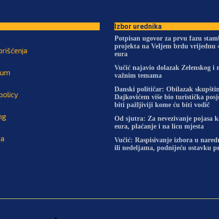
Izbor urednika
Potpisan ugovor za prvu fazu sta
projekta na Veljem brdu vrijednu 
orišćenja
eura
Vučić najavio dolazak Zelenskog i 
sum
važnim temama
Danski političar: Obilazak skupštin
policy
Dajkovićem više bio turistička pos
biti pažljiviji kome ću biti vodič
ng
Od sjutra: Za nevezivanje pojasa 
eura, plaćanje i na licu mjesta
na
Vučić: Raspisivanje izbora u nare
ili nedeljama, podnijeću ostavku 