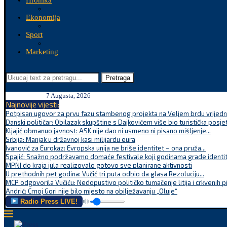
Hronika
Ekonomija
Sport
Marketing
Pretraga
7 Augusta, 2026
Najnovije vijesti:
Potpisan ugovor za prvu fazu stambenog projekta na Veljem brdu vrijednu
Danski političar: Obilazak skupštine s Dajkovićem više bio turistička posjet
Kljajić obmanuo javnost: ASK nije dao ni usmeno ni pisano mišljenje...
Srbija: Manjak u državnoj kasi milijardu eura
Ivanović za Eurokaz: Evropska unija ne briše identitet – ona pruža...
Spajić: Snažno podržavamo domaće festivale koji godinama grade identite
MPNI do kraja jula realizovalo gotovo sve planirane aktivnosti
U prethodnih pet godina: Vučić tri puta odbio da glasa Rezoluciju...
MCP odgovorila Vučiću: Nedopustivo političko tumačenje litija i crkvenih p
Andrić: Crnoj Gori nije bilo mjesto na obilježavanju „Oluje“
Radio Press LIVE!