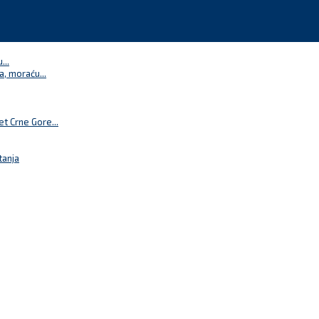
...
a, moraću...
t Crne Gore...
tanja