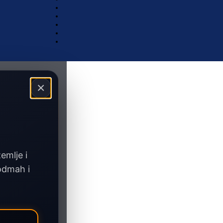
×
zemlje i
 odmah i