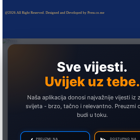
@2026.All Right Reserved. Designed and Developed by Press.co.me
Naslovna
Politika
Sve vijesti.
Društvo
Uvijek uz tebe.
Hronika
Ekonomija
Naša aplikacija donosi najvažnije vijesti iz 
Sport
svijeta - brzo, tačno i relevantno. Preuzmi
Marketing
budi u toku.
PREUZMI NA
DOSTUPNO NA