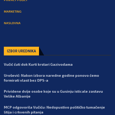
MARKETING
NASLOVNA
IZBOR UREDNIKA
Vučić ćuti dok Kurti krstari Gazivodama
Urošević: Nakon izbora naredne godine ponovo ćemo
formirati vlast bez DPS-a
Prividene dvije osobe koje su u Gusinju isticale zastavu
Velike Albanije
MCP odgovorila Vučiću: Nedopustivo političko tumačenje
litija i crkvenih pitanja