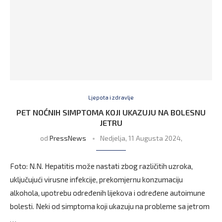
Ljepota i zdravlje
PET NOĆNIH SIMPTOMA KOJI UKAZUJU NA BOLESNU
JETRU
od
PressNews
Nedjelja, 11 Augusta 2024,
Foto: N.N. Hepatitis može nastati zbog različitih uzroka,
uključujući virusne infekcije, prekomjernu konzumaciju
alkohola, upotrebu određenih lijekova i određene autoimune
bolesti. Neki od simptoma koji ukazuju na probleme sa jetrom
…