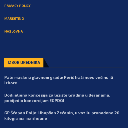
PRIVACY POLICY
MARKETING
NASLOVNA
IZBOR UREDNIKA
Pale maske u glavnom gradu: Perić traži novu većinu ili
izbore
Dodijeljena koncesija za ležište Gradina u Beranama,
pobijedio konzorcijum EGPDGI
GP Šćepan Polje: Uhapšen Zećanin, u vozilu pronađeno 20
kilograma marihuane