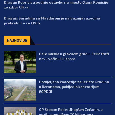
Dragan Koprivica podnio ostavku na mjesto člana Komisije
za izbor CIK-a
Dragaš: Saradnja sa Masdarom je najvažnija razvojna
prekretnica za EPCG
NAJNOVIJE
Pale maske u glavnom gradu: Perić traži
novu većinu ili izbore
Dodijeljena koncesija za ležište Gradina
u Beranama, pobijedio konzorcijum
EGPDGI
GP Šćepan Polje: Uhapšen Zećanin, u
vozilu pronađeno 20 kilograma